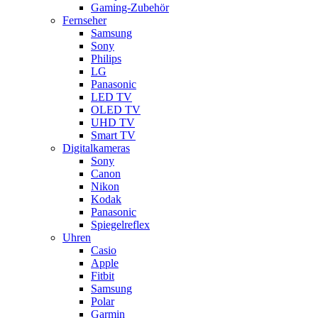
Gaming-Zubehör
Fernseher
Samsung
Sony
Philips
LG
Panasonic
LED TV
OLED TV
UHD TV
Smart TV
Digitalkameras
Sony
Canon
Nikon
Kodak
Panasonic
Spiegelreflex
Uhren
Casio
Apple
Fitbit
Samsung
Polar
Garmin