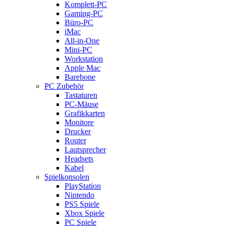
Komplett-PC
Gaming-PC
Büro-PC
iMac
All-in-One
Mini-PC
Workstation
Apple Mac
Barebone
PC Zubehör
Tastaturen
PC-Mäuse
Grafikkarten
Monitore
Drucker
Router
Lautsprecher
Headsets
Kabel
Spielkonsolen
PlayStation
Nintendo
PS5 Spiele
Xbox Spiele
PC Spiele