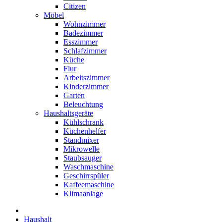
Citizen
Möbel
Wohnzimmer
Badezimmer
Esszimmer
Schlafzimmer
Küche
Flur
Arbeitszimmer
Kinderzimmer
Garten
Beleuchtung
Haushaltsgeräte
Kühlschrank
Küchenhelfer
Standmixer
Mikrowelle
Staubsauger
Waschmaschine
Geschirrspüler
Kaffeemaschine
Klimaanlage
Haushalt