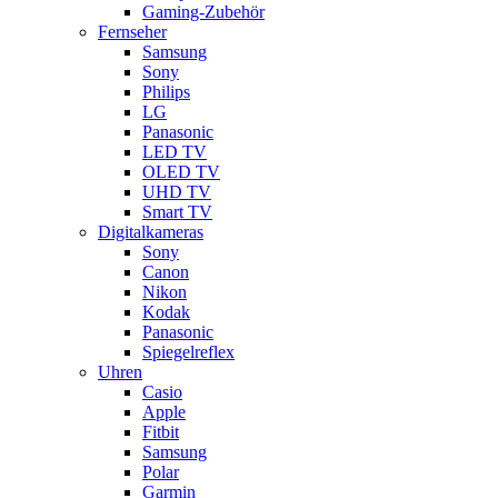
Gaming-Zubehör
Fernseher
Samsung
Sony
Philips
LG
Panasonic
LED TV
OLED TV
UHD TV
Smart TV
Digitalkameras
Sony
Canon
Nikon
Kodak
Panasonic
Spiegelreflex
Uhren
Casio
Apple
Fitbit
Samsung
Polar
Garmin