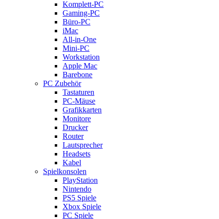
Komplett-PC
Gaming-PC
Büro-PC
iMac
All-in-One
Mini-PC
Workstation
Apple Mac
Barebone
PC Zubehör
Tastaturen
PC-Mäuse
Grafikkarten
Monitore
Drucker
Router
Lautsprecher
Headsets
Kabel
Spielkonsolen
PlayStation
Nintendo
PS5 Spiele
Xbox Spiele
PC Spiele