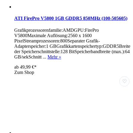
ATI FirePro V5800 1GB GDDR5 850MHz (100-505605)
Grafikprozessorenfamilie:AMDGPU:FirePro
V5800Maximale Auflösung:2560 x 1600
PixelStreamprozessoren:800Separater Grafik-
Adapterspeicher:1 GBGrafikkartenspeichertyp:GDDR5Breite
der Speicherschnittstelle:128 BitSpeicherbandbreite (max.):64
GB/sekSchnitt ...
Mehr »
ab 49,99 €*
Zum Shop
♡