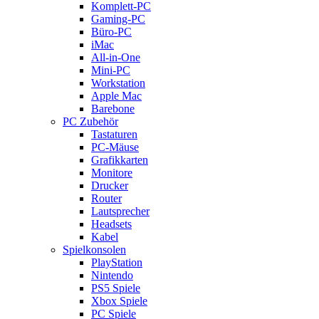
Komplett-PC
Gaming-PC
Büro-PC
iMac
All-in-One
Mini-PC
Workstation
Apple Mac
Barebone
PC Zubehör
Tastaturen
PC-Mäuse
Grafikkarten
Monitore
Drucker
Router
Lautsprecher
Headsets
Kabel
Spielkonsolen
PlayStation
Nintendo
PS5 Spiele
Xbox Spiele
PC Spiele