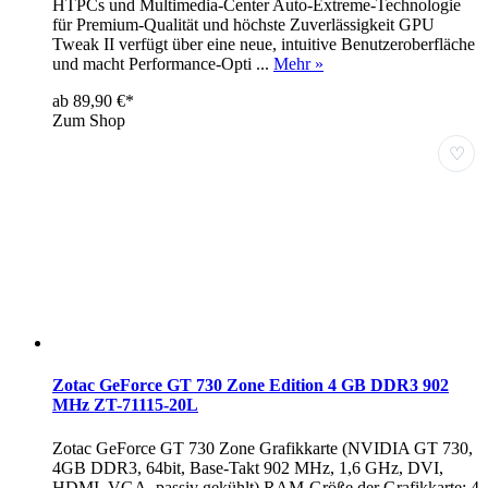
HTPCs und Multimedia-Center Auto-Extreme-Technologie
für Premium-Qualität und höchste Zuverlässigkeit GPU
Tweak II verfügt über eine neue, intuitive Benutzeroberfläche
und macht Performance-Opti ...
Mehr »
ab 89,90 €*
Zum Shop
♡
Zotac GeForce GT 730 Zone Edition 4 GB DDR3 902
MHz ZT-71115-20L
Zotac GeForce GT 730 Zone Grafikkarte (NVIDIA GT 730,
4GB DDR3, 64bit, Base-Takt 902 MHz, 1,6 GHz, DVI,
HDMI, VGA, passiv gekühlt) RAM-Größe der Grafikkarte: 4