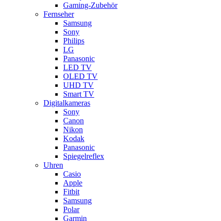
Gaming-Zubehör
Fernseher
Samsung
Sony
Philips
LG
Panasonic
LED TV
OLED TV
UHD TV
Smart TV
Digitalkameras
Sony
Canon
Nikon
Kodak
Panasonic
Spiegelreflex
Uhren
Casio
Apple
Fitbit
Samsung
Polar
Garmin