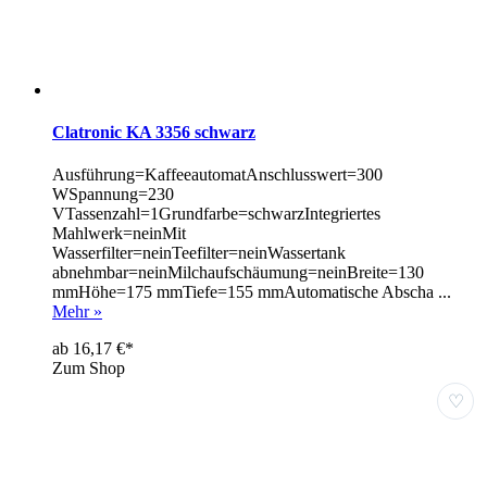
Clatronic KA 3356 schwarz
Ausführung=KaffeeautomatAnschlusswert=300
WSpannung=230
VTassenzahl=1Grundfarbe=schwarzIntegriertes
Mahlwerk=neinMit
Wasserfilter=neinTeefilter=neinWassertank
abnehmbar=neinMilchaufschäumung=neinBreite=130
mmHöhe=175 mmTiefe=155 mmAutomatische Abscha ...
Mehr »
ab 16,17 €*
Zum Shop
♡