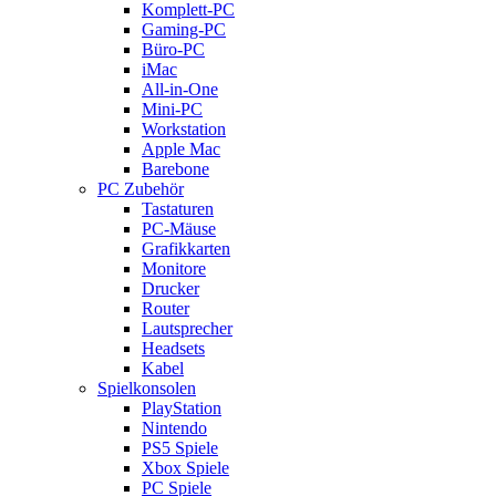
Komplett-PC
Gaming-PC
Büro-PC
iMac
All-in-One
Mini-PC
Workstation
Apple Mac
Barebone
PC Zubehör
Tastaturen
PC-Mäuse
Grafikkarten
Monitore
Drucker
Router
Lautsprecher
Headsets
Kabel
Spielkonsolen
PlayStation
Nintendo
PS5 Spiele
Xbox Spiele
PC Spiele