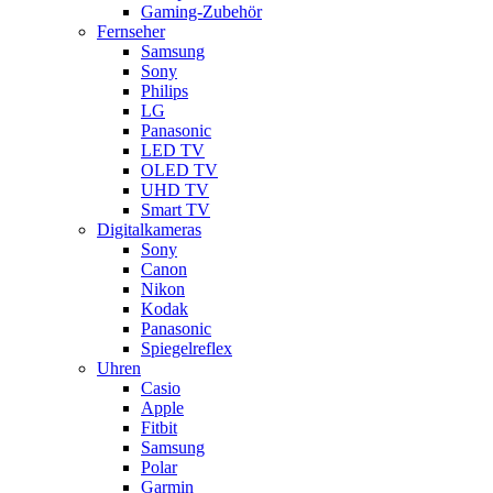
Gaming-Zubehör
Fernseher
Samsung
Sony
Philips
LG
Panasonic
LED TV
OLED TV
UHD TV
Smart TV
Digitalkameras
Sony
Canon
Nikon
Kodak
Panasonic
Spiegelreflex
Uhren
Casio
Apple
Fitbit
Samsung
Polar
Garmin