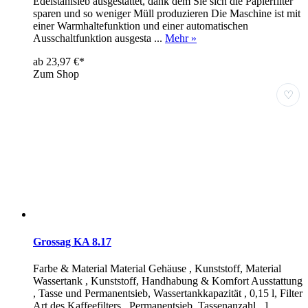
Edelstahlsieb ausgestattet, dank dem Sie sich die Papierfilter
sparen und so weniger Müll produzieren Die Maschine ist mit
einer Warmhaltefunktion und einer automatischen
Ausschaltfunktion ausgesta ...
Mehr »
ab 23,97 €*
Zum Shop
♡
Grossag KA 8.17
Farbe & Material Material Gehäuse , Kunststoff, Material
Wassertank , Kunststoff, Handhabung & Komfort Ausstattung
, Tasse und Permanentsieb, Wassertankkapazität , 0,15 l, Filter
Art des Kaffeefilters , Permanentsieb, Tassenanzahl , 1