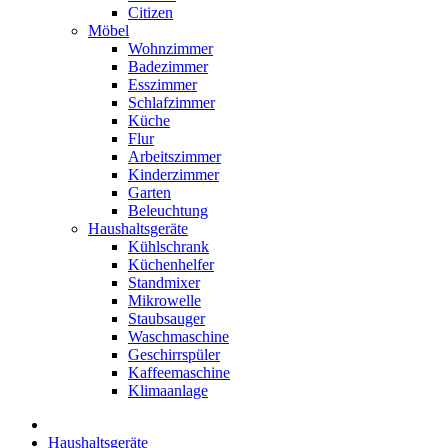
Citizen
Möbel
Wohnzimmer
Badezimmer
Esszimmer
Schlafzimmer
Küche
Flur
Arbeitszimmer
Kinderzimmer
Garten
Beleuchtung
Haushaltsgeräte
Kühlschrank
Küchenhelfer
Standmixer
Mikrowelle
Staubsauger
Waschmaschine
Geschirrspüler
Kaffeemaschine
Klimaanlage
Haushaltsgeräte