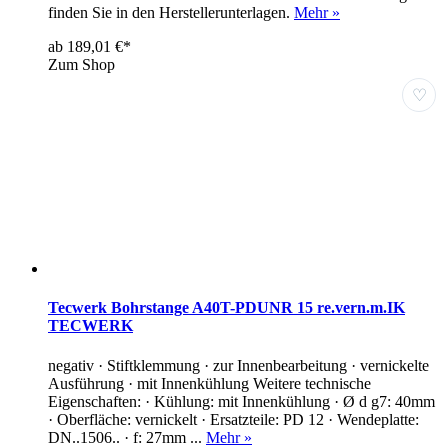
finden Sie in den Herstellerunterlagen.
Mehr »
ab 189,01 €*
Zum Shop
♡
Tecwerk Bohrstange A40T-PDUNR 15 re.vern.m.IK
TECWERK
negativ · Stiftklemmung · zur Innenbearbeitung · vernickelte
Ausführung · mit Innenkühlung Weitere technische
Eigenschaften: · Kühlung: mit Innenkühlung · Ø d g7: 40mm
· Oberfläche: vernickelt · Ersatzteile: PD 12 · Wendeplatte:
DN..1506.. · f: 27mm ...
Mehr »