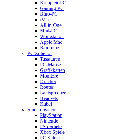
Komplett-PC
Gaming-PC
Büro-PC
iMac
All-in-One
Mini-PC
Workstation
Apple Mac
Barebone
PC Zubehör
Tastaturen
PC-Mäuse
Grafikkarten
Monitore
Drucker
Router
Lautsprecher
Headsets
Kabel
Spielkonsolen
PlayStation
Nintendo
PS5 Spiele
Xbox Spiele
PC Spiele