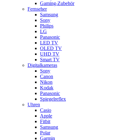
Gaming-Zubehör
Fernseher
Samsung
Sony
Philips
LG
Panasonic
LED TV
OLED TV
UHD TV
Smart TV
Digitalkameras
Sony
Canon
Nikon
Kodak
Panasonic
Spiegelreflex
Uhren
Casio
Apple
Fitbit
Samsung
Polar
Garmin