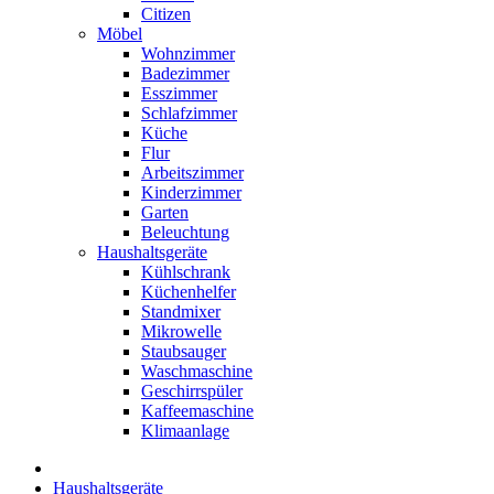
Citizen
Möbel
Wohnzimmer
Badezimmer
Esszimmer
Schlafzimmer
Küche
Flur
Arbeitszimmer
Kinderzimmer
Garten
Beleuchtung
Haushaltsgeräte
Kühlschrank
Küchenhelfer
Standmixer
Mikrowelle
Staubsauger
Waschmaschine
Geschirrspüler
Kaffeemaschine
Klimaanlage
Haushaltsgeräte