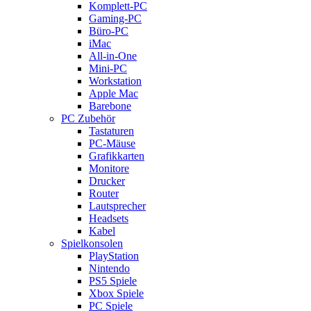
Komplett-PC
Gaming-PC
Büro-PC
iMac
All-in-One
Mini-PC
Workstation
Apple Mac
Barebone
PC Zubehör
Tastaturen
PC-Mäuse
Grafikkarten
Monitore
Drucker
Router
Lautsprecher
Headsets
Kabel
Spielkonsolen
PlayStation
Nintendo
PS5 Spiele
Xbox Spiele
PC Spiele