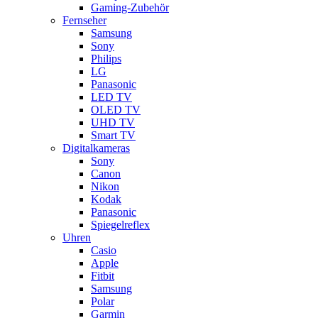
Gaming-Zubehör
Fernseher
Samsung
Sony
Philips
LG
Panasonic
LED TV
OLED TV
UHD TV
Smart TV
Digitalkameras
Sony
Canon
Nikon
Kodak
Panasonic
Spiegelreflex
Uhren
Casio
Apple
Fitbit
Samsung
Polar
Garmin