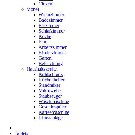
Citizen
Möbel
Wohnzimmer
Badezimmer
Esszimmer
Schlafzimmer
Küche
Flur
Arbeitszimmer
Kinderzimmer
Garten
Beleuchtung
Haushaltsgeräte
Kühlschrank
Küchenhelfer
Standmixer
Mikrowelle
Staubsauger
Waschmaschine
Geschirrspüler
Kaffeemaschine
Klimaanlage
Tablets