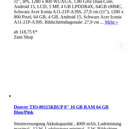
11", IPS, 1280 x 800 WUXGA, 1.80 GHz Dual-Core,
Android 15, LCD, 5 MP, 4 GB LPDDR4X, 64GB eMMC,
Schwarz Acer Iconia A11-21P-A39S, 27,9 cm (11"), 1280 x
800 Pixel, 64 GB, 4 GB, Android 15, Schwarz Acer Iconia
A11-21P-A39S. Bildschirmdiagonale: 27,9 cm ...
Mehr »
ab 118,75 €*
Zum Shop
♡
Denver TIO-80115KBUP 8" 16 GB RAM 64 GB
Blau/Pink
Stromversorgung Akkukapazität , 4000 mAh, Ladeleistung
maximal , 12 W, Ladeleistung minimal , 5 W, Bildschirm