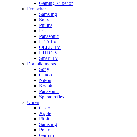
Gaming-Zubehör
Fernseher
Samsung
Sony
Philips
LG
Panasonic
LED TV
OLED TV
UHD TV
Smart TV
Digitalkameras
Sony
Canon
Nikon
Kodak
Panasonic
Spiegelreflex
Uhren
Casio
Apple
Fitbit
Samsung
Polar
Garmin