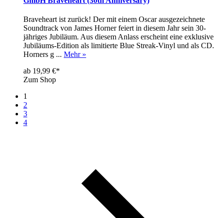
GmbH Braveheart (30th Anniversary)
Braveheart ist zurück! Der mit einem Oscar ausgezeichnete
Soundtrack von James Horner feiert in diesem Jahr sein 30-
jähriges Jubiläum. Aus diesem Anlass erscheint eine exklusive
Jubiläums-Edition als limitierte Blue Streak-Vinyl und als CD.
Horners g ...
Mehr »
ab 19,99 €*
Zum Shop
1
2
3
4