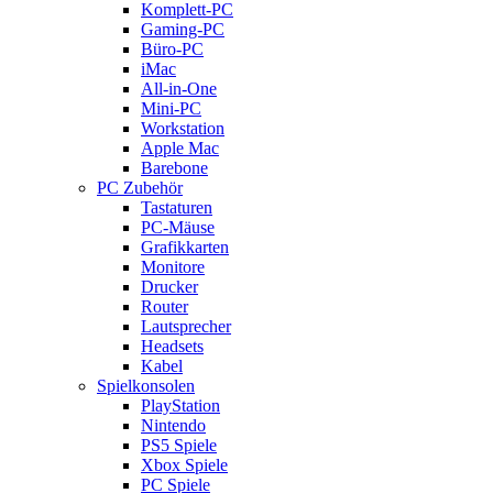
Komplett-PC
Gaming-PC
Büro-PC
iMac
All-in-One
Mini-PC
Workstation
Apple Mac
Barebone
PC Zubehör
Tastaturen
PC-Mäuse
Grafikkarten
Monitore
Drucker
Router
Lautsprecher
Headsets
Kabel
Spielkonsolen
PlayStation
Nintendo
PS5 Spiele
Xbox Spiele
PC Spiele