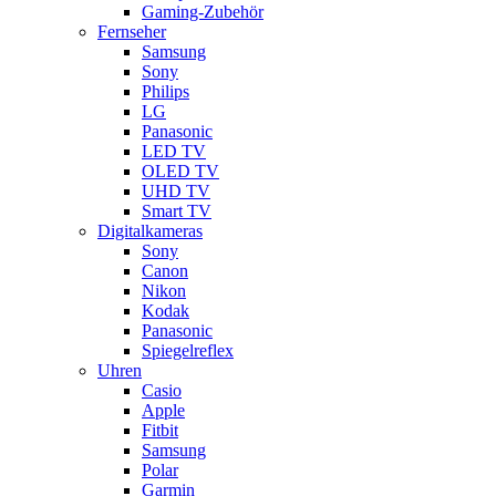
Gaming-Zubehör
Fernseher
Samsung
Sony
Philips
LG
Panasonic
LED TV
OLED TV
UHD TV
Smart TV
Digitalkameras
Sony
Canon
Nikon
Kodak
Panasonic
Spiegelreflex
Uhren
Casio
Apple
Fitbit
Samsung
Polar
Garmin