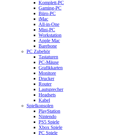
Komplett-PC
Gaming-PC
Büro-PC
iMac
All-in-One
Mini-PC
Workstation
Apple Mac
Barebone
PC Zubehör
Tastaturen
PC-Mäuse
Grafikkarten
Monitore
Drucker
Router
Lautsprecher
Headsets
Kabel
Spielkonsolen
PlayStation
Nintendo
PS5 Spiele
Xbox Spiele
PC Spiele