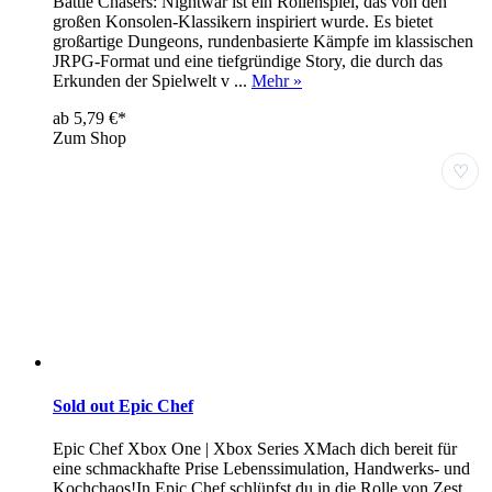
Battle Chasers: Nightwar ist ein Rollenspiel, das von den
großen Konsolen-Klassikern inspiriert wurde. Es bietet
großartige Dungeons, rundenbasierte Kämpfe im klassischen
JRPG-Format und eine tiefgründige Story, die durch das
Erkunden der Spielwelt v ...
Mehr »
ab 5,79 €*
Zum Shop
♡
Sold out Epic Chef
Epic Chef Xbox One | Xbox Series XMach dich bereit für
eine schmackhafte Prise Lebenssimulation, Handwerks- und
Kochchaos!In Epic Chef schlüpfst du in die Rolle von Zest