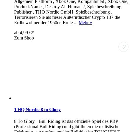
Allgemein Plattform , Xbox One, Kompatibilität , Xbox One,
Produkt-Name , Destroy All Humans!, Spielbeschreibung
Publisher , THQ Nordic GmbH, Spielbeschreibung ,
Terrorisieren Sie als fieser Außerirdischer Crypto-137 die
Erdbewohner der 1950er. Ernte ...
Mehr »
ab 4,99 €*
Zum Shop
♡
THQ Nordic 8 to Glory
8 To Glory - Bull Riding ist das offizielle Spiel des PBP
(Professional Bull Riding) und gibt Ihnen die realistische
Erfahrung, ein professioneller Bullrider im TOUGHEST