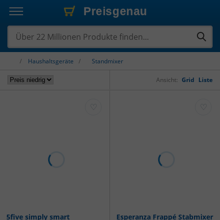
Preisgenau
Preisgenau
Preisgenau
Haushaltsgeräte
Standmixer
Ansicht:
Grid
Liste
♡
♡
5five simply smart
Esperanza Frappé Stabmixer