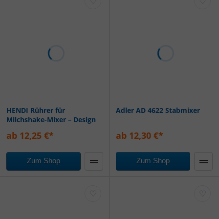
♡
♡
HENDI Rührer für
Adler AD 4622 Stabmixer
Milchshake-Mixer – Design
by Bronwasser, 2 Stk.,
ab 12,25 €*
ab 12,30 €*
32x27x(H)50mm
Zum Shop
Zum Shop
♡
♡