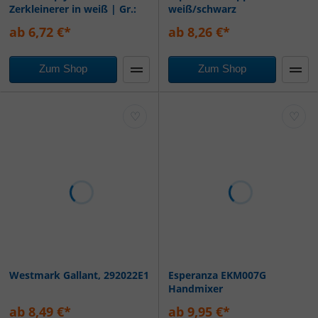
Zerkleinerer in weiß | Gr.:
weiß/schwarz
onesize
ab 6,72 €*
ab 8,26 €*
Zum Shop
Zum Shop
♡
♡
Westmark Gallant, 292022E1
Esperanza EKM007G
Handmixer
ab 8,49 €*
ab 9,95 €*