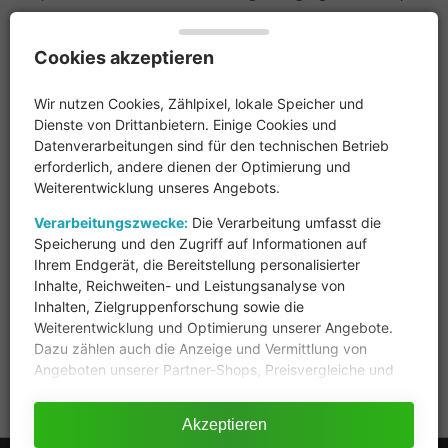
Cookies akzeptieren
NACHRICHTEN
Aktuelle News
Hall of Fame
Newsticker
Archiv
Wir nutzen Cookies, Zählpixel, lokale Speicher und
Dienste von Drittanbietern. Einige Cookies und
Datenverarbeitungen sind für den technischen Betrieb
COMMUNITY
erforderlich, andere dienen der Optimierung und
Weiterentwicklung unseres Angebots.
Community
Hall of Fame
Offene Fragen
Verarbeitungszwecke:
Die Verarbeitung umfasst die
Speicherung und den Zugriff auf Informationen auf
VERMARKTUNG
Ihrem Endgerät, die Bereitstellung personalisierter
Inhalte, Reichweiten- und Leistungsanalyse von
Kontakt
Inhalten, Zielgruppenforschung sowie die
Weiterentwicklung und Optimierung unserer Angebote.
Dazu zählen auch die Anzeige und Vermittlung von
ÜBER PREISGENAU
Angeboten unserer Partner-Shops, Preisvergleiche und
Preisgenau bietet ihnen mehr als 22 Millionen Produkte von mehr
Empfehlungen, A/B-Tests sowie der Einsatz technisch
als 9.000 Online-Shops zum Vergleich.
notwendiger Cookies (z.B. für Sicherheit und Session-
Akzeptieren
Funktionen).