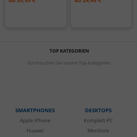
ab 59,95 €*
ab 24,49 €*
schwarz/edelstahl
TOP KATEGORIEN
Durchsuchen Sie unsere Top-Kategorien.
SMARTPHONES
DESKTOPS
Apple iPhone
Komplett-PC
Huawei
Monitore