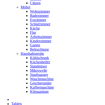
Citizen
Möbel
Wohnzimmer
Badezimmer
Esszimmer
Schlafzimmer
Küche
Flur
Arbeitszimmer
Kinderzimmer
Garten
Beleuchtung
Haushaltsgeräte
Kühlschrank
Küchenhelfer
Standmixer
Mikrowelle
Staubsauger
Waschmaschine
Geschirrspüler
Kaffeemaschine
Klimaanlage
Tablets