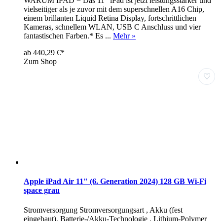
WARUM IPAD − Das 11" iPad ist jetzt leistungsstärker und
vielseitiger als je zuvor mit dem superschnellen A16 Chip,
einem brillanten Liquid Retina Display, fortschrittlichen
Kameras, schnellem WLAN, USB C Anschluss und vier
fantastischen Farben.* Es ...
Mehr »
ab 440,29 €*
Zum Shop
♡
Apple iPad Air 11" (6. Generation 2024) 128 GB Wi-Fi
space grau
Stromversorgung Stromversorgungsart , Akku (fest
eingebaut), Batterie-/Akku-Technologie , Lithium-Polymer