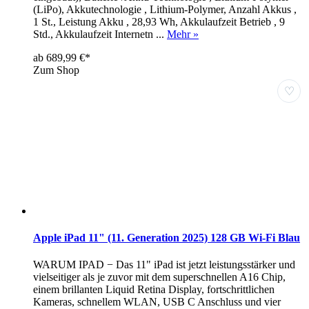
(LiPo), Akkutechnologie , Lithium-Polymer, Anzahl Akkus ,
1 St., Leistung Akku , 28,93 Wh, Akkulaufzeit Betrieb , 9
Std., Akkulaufzeit Internetn ...
Mehr »
ab 689,99 €*
Zum Shop
♡
Apple iPad 11" (11. Generation 2025) 128 GB Wi-Fi Blau
WARUM IPAD − Das 11" iPad ist jetzt leistungsstärker und
vielseitiger als je zuvor mit dem superschnellen A16 Chip,
einem brillanten Liquid Retina Display, fortschrittlichen
Kameras, schnellem WLAN, USB C Anschluss und vier