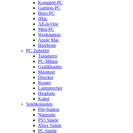
Komplett-PC
Gaming-PC
Büro-PC
iMac
All-in-One
Mini-PC
Workstation
Apple Mac
Barebone
PC Zubehör
Tastaturen
PC-Mäuse
Grafikkarten
Monitore
Drucker
Router
Lautsprecher
Headsets
Kabel
Spielkonsolen
PlayStation
Nintendo
PS5 Spiele
Xbox Spiele
PC Spiele