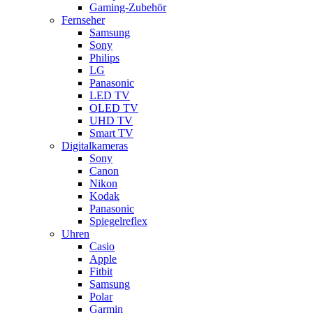
Gaming-Zubehör
Fernseher
Samsung
Sony
Philips
LG
Panasonic
LED TV
OLED TV
UHD TV
Smart TV
Digitalkameras
Sony
Canon
Nikon
Kodak
Panasonic
Spiegelreflex
Uhren
Casio
Apple
Fitbit
Samsung
Polar
Garmin