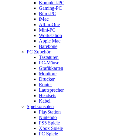
Komplett-PC
Gaming-PC
Büro-PC
iMac
All-in-One
Mini-PC
Workstation
Apple Mac
Barebone
PC Zubehör
Tastaturen
PC-Mäuse
Grafikkarten
Monitore
Drucker
Router
Lautsprecher
Headsets
Kabel
Spielkonsolen
PlayStation
Nintendo
PS5 Spiele
Xbox Spiele
PC Spiele