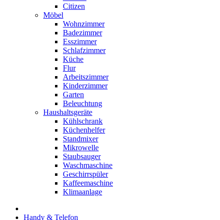
Citizen
Möbel
Wohnzimmer
Badezimmer
Esszimmer
Schlafzimmer
Küche
Flur
Arbeitszimmer
Kinderzimmer
Garten
Beleuchtung
Haushaltsgeräte
Kühlschrank
Küchenhelfer
Standmixer
Mikrowelle
Staubsauger
Waschmaschine
Geschirrspüler
Kaffeemaschine
Klimaanlage
Handy & Telefon