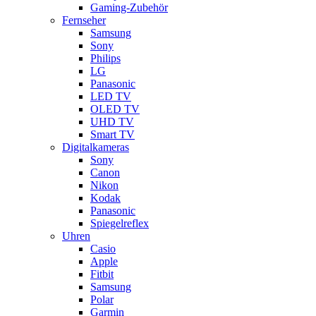
Gaming-Zubehör
Fernseher
Samsung
Sony
Philips
LG
Panasonic
LED TV
OLED TV
UHD TV
Smart TV
Digitalkameras
Sony
Canon
Nikon
Kodak
Panasonic
Spiegelreflex
Uhren
Casio
Apple
Fitbit
Samsung
Polar
Garmin