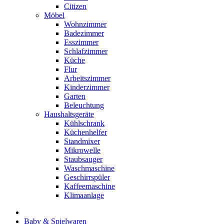
Citizen
Möbel
Wohnzimmer
Badezimmer
Esszimmer
Schlafzimmer
Küche
Flur
Arbeitszimmer
Kinderzimmer
Garten
Beleuchtung
Haushaltsgeräte
Kühlschrank
Küchenhelfer
Standmixer
Mikrowelle
Staubsauger
Waschmaschine
Geschirrspüler
Kaffeemaschine
Klimaanlage
Baby & Spielwaren