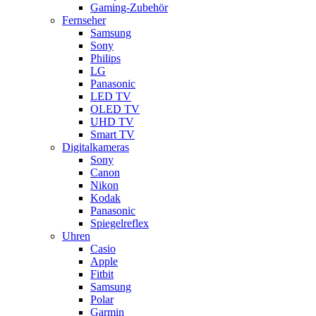
Gaming-Zubehör
Fernseher
Samsung
Sony
Philips
LG
Panasonic
LED TV
OLED TV
UHD TV
Smart TV
Digitalkameras
Sony
Canon
Nikon
Kodak
Panasonic
Spiegelreflex
Uhren
Casio
Apple
Fitbit
Samsung
Polar
Garmin