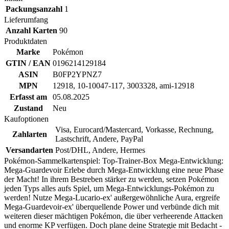
Packungsanzahl
1
Lieferumfang
Anzahl Karten
90
Produktdaten
Marke
Pokémon
GTIN / EAN
0196214129184
ASIN
B0FP2YPNZ7
MPN
12918, 10-10047-117, 3003328, ami-12918
Erfasst am
05.08.2025
Zustand
Neu
Kaufoptionen
Visa, Eurocard/Mastercard, Vorkasse, Rechnung,
Zahlarten
Lastschrift, Andere, PayPal
Versandarten
Post/DHL, Andere, Hermes
Pokémon-Sammelkartenspiel: Top-Trainer-Box Mega-Entwicklung:
Mega-Guardevoir Erlebe durch Mega-Entwicklung eine neue Phase
der Macht! In ihrem Bestreben stärker zu werden, setzen Pokémon
jeden Typs alles aufs Spiel, um Mega-Entwicklungs-Pokémon zu
werden! Nutze Mega-Lucario-ex' außergewöhnliche Aura, ergreife
Mega-Guardevoir-ex' überquellende Power und verbünde dich mit
weiteren dieser mächtigen Pokémon, die über verheerende Attacken
und enorme KP verfügen. Doch plane deine Strategie mit Bedacht -