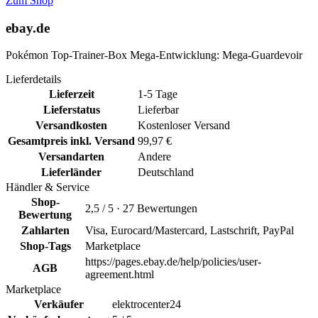
Zum Shop
ebay.de
Pokémon Top-Trainer-Box Mega-Entwicklung: Mega-Guardevoir
Lieferdetails
Lieferzeit
1-5 Tage
Lieferstatus
Lieferbar
Versandkosten
Kostenloser Versand
Gesamtpreis inkl. Versand
99,97 €
Versandarten
Andere
Lieferländer
Deutschland
Händler & Service
Shop-
2,5 / 5 · 27 Bewertungen
Bewertung
Zahlarten
Visa, Eurocard/Mastercard, Lastschrift, PayPal
Shop-Tags
Marketplace
https://pages.ebay.de/help/policies/user-
AGB
agreement.html
Marketplace
Verkäufer
elektrocenter24