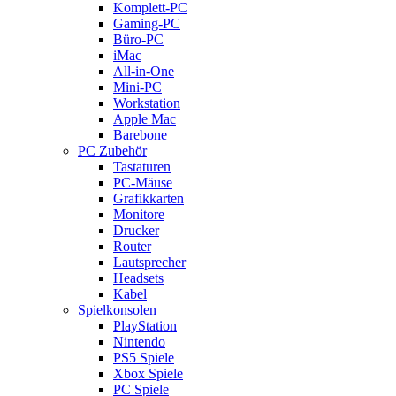
Komplett-PC
Gaming-PC
Büro-PC
iMac
All-in-One
Mini-PC
Workstation
Apple Mac
Barebone
PC Zubehör
Tastaturen
PC-Mäuse
Grafikkarten
Monitore
Drucker
Router
Lautsprecher
Headsets
Kabel
Spielkonsolen
PlayStation
Nintendo
PS5 Spiele
Xbox Spiele
PC Spiele