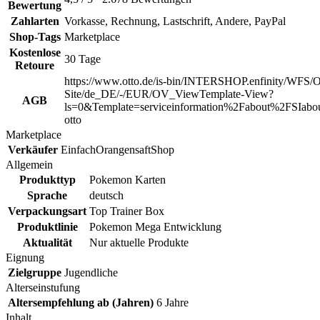
Bewertung
Zahlarten
Vorkasse, Rechnung, Lastschrift, Andere, PayPal
Shop-Tags
Marketplace
Kostenlose
30 Tage
Retoure
https://www.otto.de/is-bin/INTERSHOP.enfinity/WFS/O
Site/de_DE/-/EUR/OV_ViewTemplate-View?
AGB
ls=0&Template=serviceinformation%2Fabout%2FSIabou
otto
Marketplace
Verkäufer
EinfachOrangensaftShop
Allgemein
Produkttyp
Pokemon Karten
Sprache
deutsch
Verpackungsart
Top Trainer Box
Produktlinie
Pokemon Mega Entwicklung
Aktualität
Nur aktuelle Produkte
Eignung
Zielgruppe
Jugendliche
Alterseinstufung
Altersempfehlung ab (Jahren)
6 Jahre
Inhalt