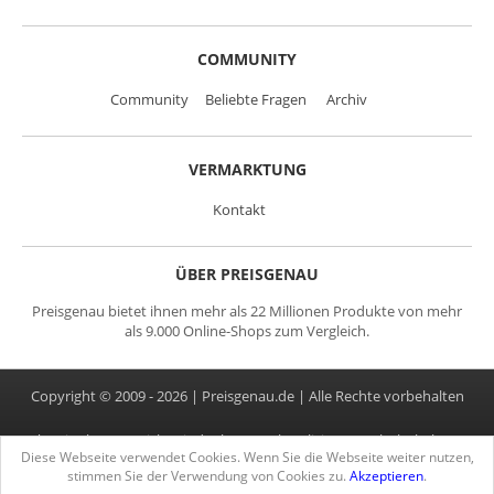
COMMUNITY
Community
Beliebte Fragen
Archiv
VERMARKTUNG
Kontakt
ÜBER PREISGENAU
Preisgenau bietet ihnen mehr als 22 Millionen Produkte von mehr
als 9.000 Online-Shops zum Vergleich.
Copyright © 2009 - 2026 | Preisgenau.de | Alle Rechte vorbehalten
*Preise können sich seit der letzten Aktualisierung erhöht haben.
Diese Webseite verwendet Cookies. Wenn Sie die Webseite weiter nutzen,
Alle Preise inkl. MwSt.
stimmen Sie der Verwendung von Cookies zu.
Akzeptieren
.