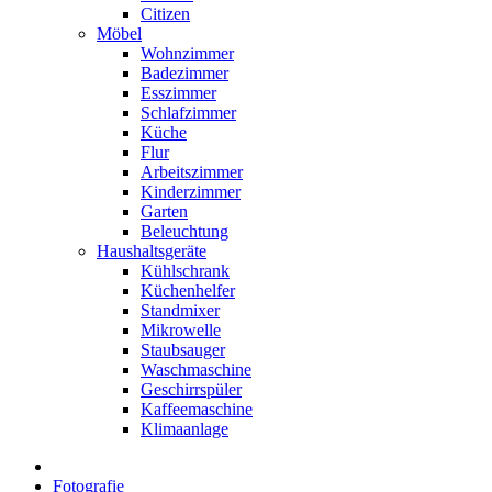
Citizen
Möbel
Wohnzimmer
Badezimmer
Esszimmer
Schlafzimmer
Küche
Flur
Arbeitszimmer
Kinderzimmer
Garten
Beleuchtung
Haushaltsgeräte
Kühlschrank
Küchenhelfer
Standmixer
Mikrowelle
Staubsauger
Waschmaschine
Geschirrspüler
Kaffeemaschine
Klimaanlage
Fotografie