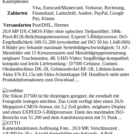
Kaufoptionen
Visa, Eurocard/Mastercard, Vorkasse, Rechnung,
Zahlarten
Finanzkauf, Lastschrift, Andere, PayPal, Google
Pay, Klarna
Versandarten
Post/DHL, Hermes
20,9 MP DX-CMOS-Filter ohne optischen Tiefpassfilter; 180k-
Pixel-RGB-Belichtungsmesssensor; Expeed 5-Bildprozessor; ISO-
Empfindlichkeit 100-51.200 (erweiterbar auf ISO 50 bis 1.640.000)
8 Bilder pro Sekunde maximale Serienbildgeschwindigkeit; 51 AF-
Messfelder mit 15 Kreuzsensoren und Messfeldgruppensteuerung
neigbarer Touchmonitor, 4K UHD-Video; SnapBridge-kompatibel;
kompakt und leicht Lieferumfang : D7500 Gehäuse, Gummi-
Okularabschluss DK-28, Gehäusedeckel BF-1B, Lithium-Ionen-
Akku EN-EL15a mit Akku-Schutzkappe DE Handbuch steht unter
Produktinformationen zum Download ...
Die Nikon D7500 ist für diejenigen geeignet, die ernsthaft mit
Fotografie loslegen möchten. Das Gerät verfügt über einen 20,9-
Megapixel-CMOS-Sensor, ein 3,2 Zoll großes, neigbares Display
und einen EXPEED-5-Bildprozessor. Dank des maximalen ISO-
Bereichs von 51.200 und dem Autofokussystem mit 51 Punk ...
Kamerafunktionen Auflösung Foto , 20,9 MP, Verschlusszeit ,
1/8.000 bis 30 s, Anzahl Serienbilder pro Sekunde , 8 BpS,