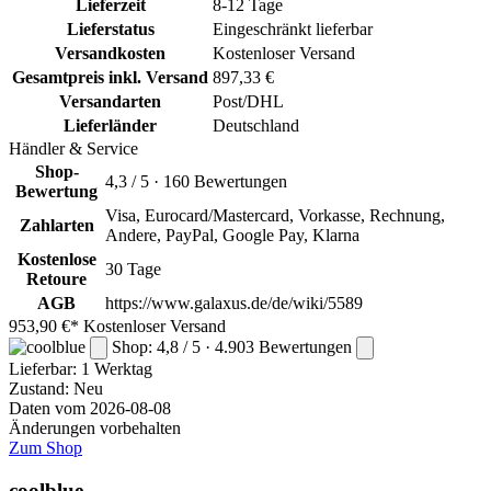
Lieferzeit
8-12 Tage
Lieferstatus
Eingeschränkt lieferbar
Versandkosten
Kostenloser Versand
Gesamtpreis inkl. Versand
897,33 €
Versandarten
Post/DHL
Lieferländer
Deutschland
Händler & Service
Shop-
4,3 / 5 · 160 Bewertungen
Bewertung
Visa, Eurocard/Mastercard, Vorkasse, Rechnung,
Zahlarten
Andere, PayPal, Google Pay, Klarna
Kostenlose
30 Tage
Retoure
AGB
https://www.galaxus.de/de/wiki/5589
953,90 €*
Kostenloser Versand
Shop: 4,8 / 5 · 4.903 Bewertungen
Lieferbar:
1 Werktag
Zustand: Neu
Daten vom 2026-08-08
Änderungen vorbehalten
Zum Shop
coolblue