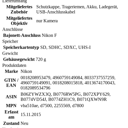
Lieferumfang
Mitgeliefertes
Schutzkappe, Trageriemen, Akku, Ladegerät,
Zubehör
USB-Anschlusskabel
Mitgeliefertes
nur Kamera
Objektiv
Anschlüsse
Bajonett-Anschluss
Nikon F
Speicher
Speicherkartentyp
SD, SDHC, SDXC, UHS-I
Gewicht
Gehäusegewicht
720 g
Produktdaten
Marke
Nikon
0018208953479, 4960759149084, 8033737557259,
GTIN /
4960759149091, 0018208015818, 4013674170043,
EAN
0182089534796
B06ZYWZX3Q, B0776RW5PG, B072XPY629,
ASIN
B0774VD54J, B0774ZH1C9, B071QXWN9R
MPN
vba510ae, d7500, 2255569, d7800
Erfasst
15.11.2015
am
Zustand
Neu