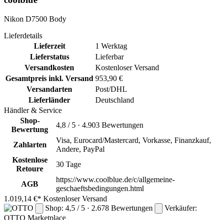
Nikon D7500 Body
Lieferdetails
Lieferzeit
1 Werktag
Lieferstatus
Lieferbar
Versandkosten
Kostenloser Versand
Gesamtpreis inkl. Versand
953,90 €
Versandarten
Post/DHL
Lieferländer
Deutschland
Händler & Service
Shop-
4,8 / 5 · 4.903 Bewertungen
Bewertung
Visa, Eurocard/Mastercard, Vorkasse, Finanzkauf,
Zahlarten
Andere, PayPal
Kostenlose
30 Tage
Retoure
https://www.coolblue.de/c/allgemeine-
AGB
geschaeftsbedingungen.html
1.019,14 €*
Kostenloser Versand
Shop: 4,5 / 5 · 2.678 Bewertungen
Verkäufer:
OTTO
Marketplace