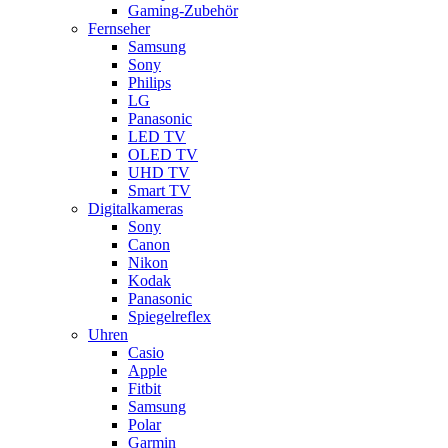
Gaming-Zubehör
Fernseher
Samsung
Sony
Philips
LG
Panasonic
LED TV
OLED TV
UHD TV
Smart TV
Digitalkameras
Sony
Canon
Nikon
Kodak
Panasonic
Spiegelreflex
Uhren
Casio
Apple
Fitbit
Samsung
Polar
Garmin