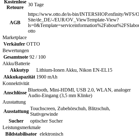
Kostenlose
30 Tage
Retoure
https://www.otto.de/is-bin/INTERSHOP.enfinity/WFS/O
Site/de_DE/-/EUR/OV_ViewTemplate-View?
AGB
ls=0&Template=serviceinformation%2Fabout%2FSIabou
otto
Marketplace
Verkäufer
OTTO
Bewertungen
Gesamtnote
92 / 100
Akku/Batterie
Akkutyp
Lithium-Ionen Akku, Nikon EN-EL15
Akkukapazität
1900 mAh
Konnektivität
Bluetooth, Mini-HDMI, USB 2.0, WLAN, analoger
Anschlüsse
Audio-Eingang (3,5 mm Klinke)
Ausstattung
Touchscreen, Zubehörschuh, Blitzschuh,
Ausstattung
Stativgewinde
Sucher
optischer Sucher
Leistungsmerkmale
Bildstabilisator
elektronisch