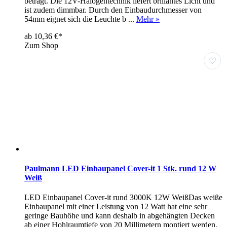
beträgt. Die 12V-Halogentechnik liefert brillantes Licht und
ist zudem dimmbar. Durch den Einbaudurchmesser von
54mm eignet sich die Leuchte b ...
Mehr »
ab 10,36 €*
Zum Shop
♡
Paulmann LED Einbaupanel Cover-it 1 Stk. rund 12 W
Weiß
LED Einbaupanel Cover-it rund 3000K 12W WeißDas weiße
Einbaupanel mit einer Leistung von 12 Watt hat eine sehr
geringe Bauhöhe und kann deshalb in abgehängten Decken
ab einer Hohlraumtiefe von 20 Millimetern montiert werden.