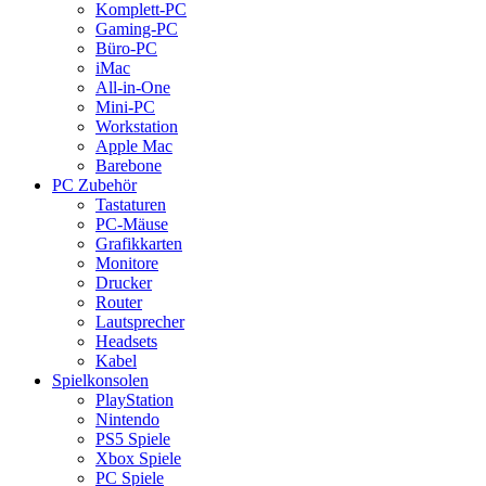
Komplett-PC
Gaming-PC
Büro-PC
iMac
All-in-One
Mini-PC
Workstation
Apple Mac
Barebone
PC Zubehör
Tastaturen
PC-Mäuse
Grafikkarten
Monitore
Drucker
Router
Lautsprecher
Headsets
Kabel
Spielkonsolen
PlayStation
Nintendo
PS5 Spiele
Xbox Spiele
PC Spiele