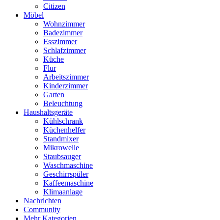
Citizen
Möbel
Wohnzimmer
Badezimmer
Esszimmer
Schlafzimmer
Küche
Flur
Arbeitszimmer
Kinderzimmer
Garten
Beleuchtung
Haushaltsgeräte
Kühlschrank
Küchenhelfer
Standmixer
Mikrowelle
Staubsauger
Waschmaschine
Geschirrspüler
Kaffeemaschine
Klimaanlage
Nachrichten
Community
Mehr Kategorien