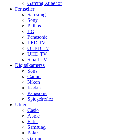
Gaming-Zubehör
Fernseher
Samsung
Sony
Philips
LG
Panasonic
LED TV
OLED TV
UHD TV
Smart TV
Digitalkameras
Sony
Canon
Nikon
Kodak
Panasonic
Spiegelreflex
Uhren
Casio
Apple
Fitbit
Samsung
Polar
Garmin