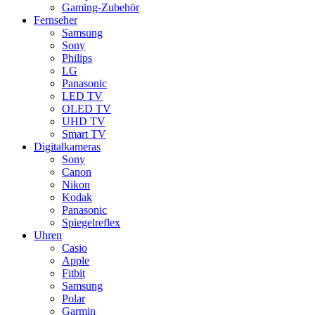
Gaming-Zubehör
Fernseher
Samsung
Sony
Philips
LG
Panasonic
LED TV
OLED TV
UHD TV
Smart TV
Digitalkameras
Sony
Canon
Nikon
Kodak
Panasonic
Spiegelreflex
Uhren
Casio
Apple
Fitbit
Samsung
Polar
Garmin