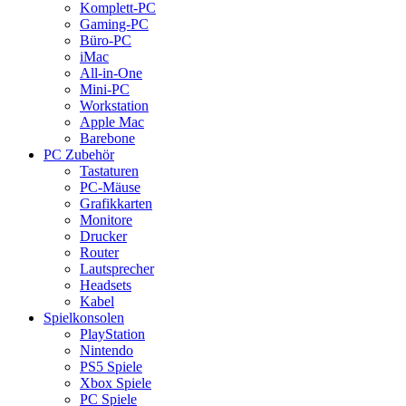
Komplett-PC
Gaming-PC
Büro-PC
iMac
All-in-One
Mini-PC
Workstation
Apple Mac
Barebone
PC Zubehör
Tastaturen
PC-Mäuse
Grafikkarten
Monitore
Drucker
Router
Lautsprecher
Headsets
Kabel
Spielkonsolen
PlayStation
Nintendo
PS5 Spiele
Xbox Spiele
PC Spiele