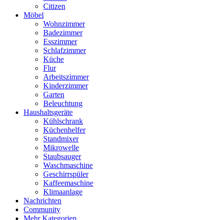
Citizen
Möbel
Wohnzimmer
Badezimmer
Esszimmer
Schlafzimmer
Küche
Flur
Arbeitszimmer
Kinderzimmer
Garten
Beleuchtung
Haushaltsgeräte
Kühlschrank
Küchenhelfer
Standmixer
Mikrowelle
Staubsauger
Waschmaschine
Geschirrspüler
Kaffeemaschine
Klimaanlage
Nachrichten
Community
Mehr Kategorien