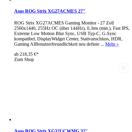
Asus ROG Strix XG27ACMES 27"
ROG Strix XG27ACMES Gaming Monitor - 27 Zoll
2560x1440, 255Hz OC (über 144Hz), 0,3ms (min.), Fast IPS,
Extreme Low Motion Blur Sync, USB Typ-C, G-Sync
kompatibel, DisplayWidget Center, Stativanschluss, HDR,
Gaming AIBenutzerfreundlichkeit neu definie ...
Mehr »
ab 218,35 €*
Zum Shop
♡
Asus ROG Strix XG32UCWMG 32''