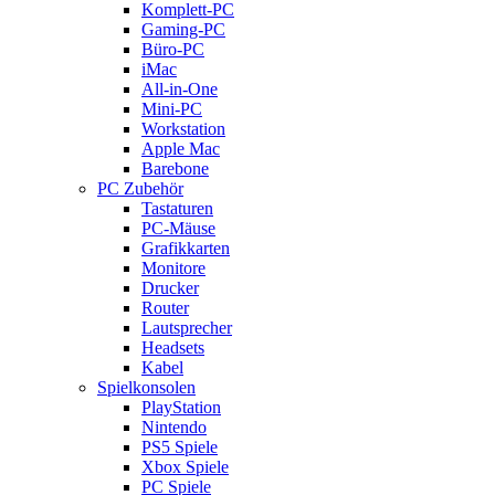
Komplett-PC
Gaming-PC
Büro-PC
iMac
All-in-One
Mini-PC
Workstation
Apple Mac
Barebone
PC Zubehör
Tastaturen
PC-Mäuse
Grafikkarten
Monitore
Drucker
Router
Lautsprecher
Headsets
Kabel
Spielkonsolen
PlayStation
Nintendo
PS5 Spiele
Xbox Spiele
PC Spiele