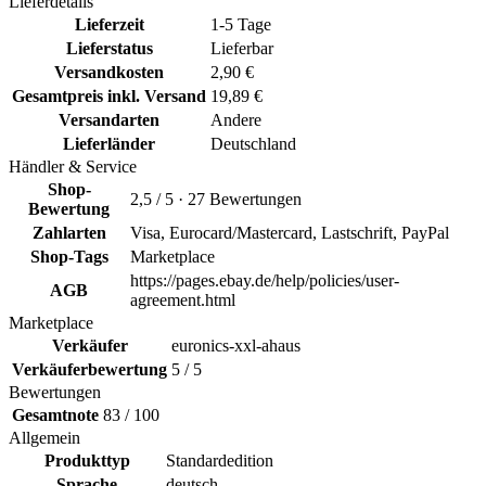
Lieferdetails
Lieferzeit
1-5 Tage
Lieferstatus
Lieferbar
Versandkosten
2,90 €
Gesamtpreis inkl. Versand
19,89 €
Versandarten
Andere
Lieferländer
Deutschland
Händler & Service
Shop-
2,5 / 5 · 27 Bewertungen
Bewertung
Zahlarten
Visa, Eurocard/Mastercard, Lastschrift, PayPal
Shop-Tags
Marketplace
https://pages.ebay.de/help/policies/user-
AGB
agreement.html
Marketplace
Verkäufer
euronics-xxl-ahaus
Verkäuferbewertung
5 / 5
Bewertungen
Gesamtnote
83 / 100
Allgemein
Produkttyp
Standardedition
Sprache
deutsch