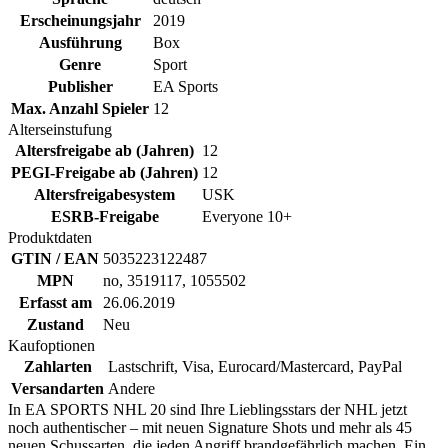
Erscheinungsjahr
2019
Ausführung
Box
Genre
Sport
Publisher
EA Sports
Max. Anzahl Spieler
12
Alterseinstufung
Altersfreigabe ab (Jahren)
12
PEGI-Freigabe ab (Jahren)
12
Altersfreigabesystem
USK
ESRB-Freigabe
Everyone 10+
Produktdaten
GTIN / EAN
5035223122487
MPN
no, 3519117, 1055502
Erfasst am
26.06.2019
Zustand
Neu
Kaufoptionen
Zahlarten
Lastschrift, Visa, Eurocard/Mastercard, PayPal
Versandarten
Andere
In EA SPORTS NHL 20 sind Ihre Lieblingsstars der NHL jetzt
noch authentischer – mit neuen Signature Shots und mehr als 45
neuen Schussarten, die jeden Angriff brandgefährlich machen. Ein