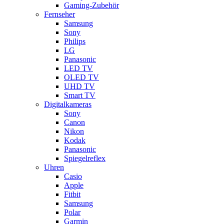
Gaming-Zubehör
Fernseher
Samsung
Sony
Philips
LG
Panasonic
LED TV
OLED TV
UHD TV
Smart TV
Digitalkameras
Sony
Canon
Nikon
Kodak
Panasonic
Spiegelreflex
Uhren
Casio
Apple
Fitbit
Samsung
Polar
Garmin