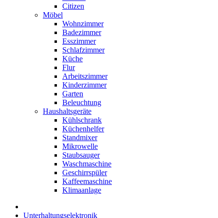
Citizen
Möbel
Wohnzimmer
Badezimmer
Esszimmer
Schlafzimmer
Küche
Flur
Arbeitszimmer
Kinderzimmer
Garten
Beleuchtung
Haushaltsgeräte
Kühlschrank
Küchenhelfer
Standmixer
Mikrowelle
Staubsauger
Waschmaschine
Geschirrspüler
Kaffeemaschine
Klimaanlage
Unterhaltungselektronik