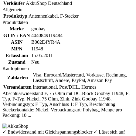
Verkäufer
AkkuShop Deutschland
Allgemein
Produkttyp
Antennenkabel, F-Stecker
Produktdaten
Marke
goobay
GTIN / EAN
4040849119484
ASIN
B002E4YR4A
MPN
11948
Erfasst am
15.05.2011
Zustand
Neu
Kaufoptionen
Visa, Eurocard/Mastercard, Vorkasse, Rechnung,
Zahlarten
Lastschrift, Andere, PayPal, Amazon Pay
Versandarten
International, Post/DHL, Hermes
Abschlusswiderstand F, 75 Ohm mit DC-Block Goobay 11948, F-
Typ, F-Typ, Nickel, 75 Ohm, Zink, Zink Goobay 11948.
Verbindungstyp: F-Typ, Anschluss 1: F-Typ, Beschichtung
Steckerkontakte: Nickel. Verpackungsart: Polybag, Menge pro
Packung: 10 ...
✓ Endwiderstand mit Gleichspannungsblocker ✓ Lässt sich auf