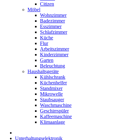
Citizen
Möbel
Wohnzimmer
Badezimmer
Esszimmer
Schlafzimmer
Küche
Flur
Arbeitszimmer
Kinderzimmer
Garten
Beleuchtung
Haushaltsgeräte
Kühlschrank
Küchenhelfer
Standmixer
Mikrowelle
Staubsauger
Waschmaschine
Geschirrspüler
Kaffeemaschine
Klimaanlage
Unterhaltungselektronik