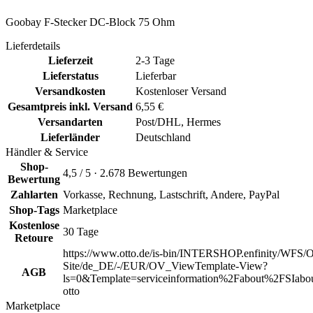
Goobay F-Stecker DC-Block 75 Ohm
Lieferdetails
Lieferzeit
2-3 Tage
Lieferstatus
Lieferbar
Versandkosten
Kostenloser Versand
Gesamtpreis inkl. Versand
6,55 €
Versandarten
Post/DHL, Hermes
Lieferländer
Deutschland
Händler & Service
Shop-
4,5 / 5 · 2.678 Bewertungen
Bewertung
Zahlarten
Vorkasse, Rechnung, Lastschrift, Andere, PayPal
Shop-Tags
Marketplace
Kostenlose
30 Tage
Retoure
https://www.otto.de/is-bin/INTERSHOP.enfinity/WFS/O
Site/de_DE/-/EUR/OV_ViewTemplate-View?
AGB
ls=0&Template=serviceinformation%2Fabout%2FSIabou
otto
Marketplace