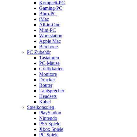
Komplett-PC
Gaming-PC
Büro-PC
iMac
All-in-One
Mini-PC
Workstation
Apple Mac
Barebone
PC Zubehör
Tastaturen
PC-Mäuse
Grafikkarten
Monitore
Drucker
Router
Lautsprecher
Headsets
Kabel
Spielkonsolen
PlayStation
Nintendo
PS5 Spiele
Xbox Spiele
PC Spiele