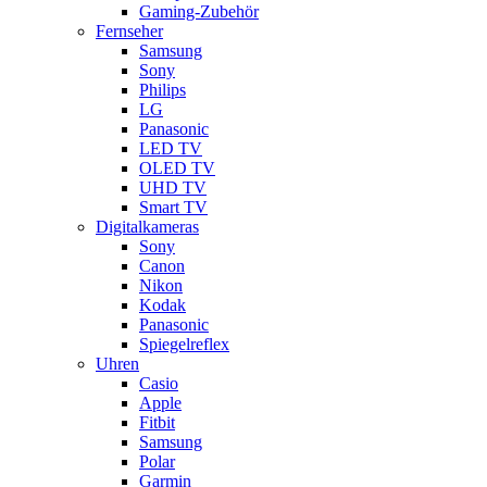
Gaming-Zubehör
Fernseher
Samsung
Sony
Philips
LG
Panasonic
LED TV
OLED TV
UHD TV
Smart TV
Digitalkameras
Sony
Canon
Nikon
Kodak
Panasonic
Spiegelreflex
Uhren
Casio
Apple
Fitbit
Samsung
Polar
Garmin