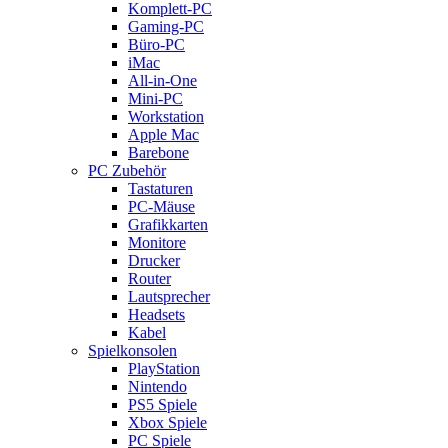
Komplett-PC
Gaming-PC
Büro-PC
iMac
All-in-One
Mini-PC
Workstation
Apple Mac
Barebone
PC Zubehör
Tastaturen
PC-Mäuse
Grafikkarten
Monitore
Drucker
Router
Lautsprecher
Headsets
Kabel
Spielkonsolen
PlayStation
Nintendo
PS5 Spiele
Xbox Spiele
PC Spiele