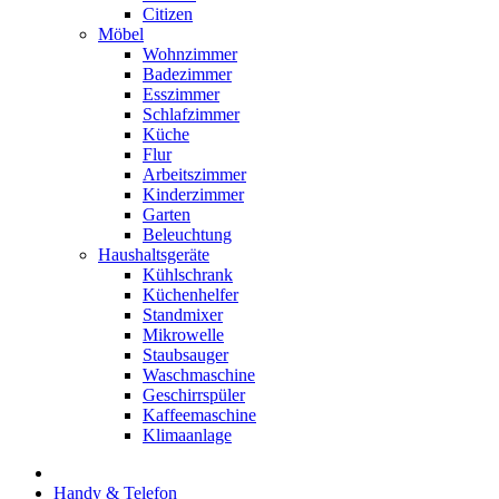
Citizen
Möbel
Wohnzimmer
Badezimmer
Esszimmer
Schlafzimmer
Küche
Flur
Arbeitszimmer
Kinderzimmer
Garten
Beleuchtung
Haushaltsgeräte
Kühlschrank
Küchenhelfer
Standmixer
Mikrowelle
Staubsauger
Waschmaschine
Geschirrspüler
Kaffeemaschine
Klimaanlage
Handy & Telefon