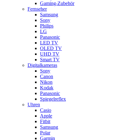
Gaming-Zubehör
Fernseher
Samsung
Sony
Philips
LG
Panasonic
LED TV
OLED TV
UHD TV
Smart TV
Digitalkameras
Sony
Canon
Nikon
Kodak
Panasonic
Spiegelreflex
Uhren
Casio
Apple
Fitbit
Samsung
Polar
Garmin