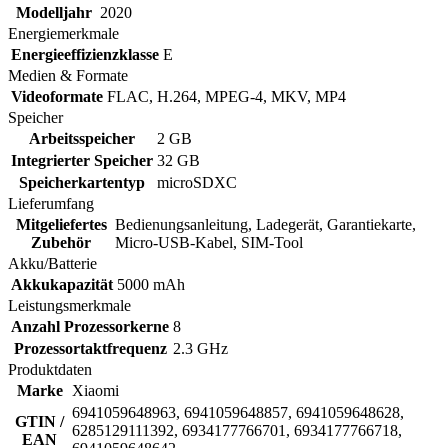
Modelljahr
2020
Energiemerkmale
Energieeffizienzklasse
E
Medien & Formate
Videoformate
FLAC, H.264, MPEG-4, MKV, MP4
Speicher
Arbeitsspeicher
2 GB
Integrierter Speicher
32 GB
Speicherkartentyp
microSDXC
Lieferumfang
Mitgeliefertes
Bedienungsanleitung, Ladegerät, Garantiekarte,
Zubehör
Micro-USB-Kabel, SIM-Tool
Akku/Batterie
Akkukapazität
5000 mAh
Leistungsmerkmale
Anzahl Prozessorkerne
8
Prozessortaktfrequenz
2.3 GHz
Produktdaten
Marke
Xiaomi
6941059648963, 6941059648857, 6941059648628,
GTIN /
6285129111392, 6934177766701, 6934177766718,
EAN