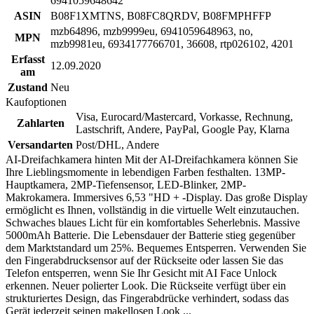
6941059648642
ASIN
B08F1XMTNS, B08FC8QRDV, B08FMPHFFP
mzb64896, mzb9999eu, 6941059648963, no,
MPN
mzb9981eu, 6934177766701, 36608, rtp026102, 4201
Erfasst
12.09.2020
am
Zustand
Neu
Kaufoptionen
Visa, Eurocard/Mastercard, Vorkasse, Rechnung,
Zahlarten
Lastschrift, Andere, PayPal, Google Pay, Klarna
Versandarten
Post/DHL, Andere
AI-Dreifachkamera hinten Mit der AI-Dreifachkamera können Sie
Ihre Lieblingsmomente in lebendigen Farben festhalten. 13MP-
Hauptkamera, 2MP-Tiefensensor, LED-Blinker, 2MP-
Makrokamera. Immersives 6,53 "HD + -Display. Das große Display
ermöglicht es Ihnen, vollständig in die virtuelle Welt einzutauchen.
Schwaches blaues Licht für ein komfortables Seherlebnis. Massive
5000mAh Batterie. Die Lebensdauer der Batterie stieg gegenüber
dem Marktstandard um 25%. Bequemes Entsperren. Verwenden Sie
den Fingerabdrucksensor auf der Rückseite oder lassen Sie das
Telefon entsperren, wenn Sie Ihr Gesicht mit AI Face Unlock
erkennen. Neuer polierter Look. Die Rückseite verfügt über ein
strukturiertes Design, das Fingerabdrücke verhindert, sodass das
Gerät jederzeit seinen makellosen Look ...