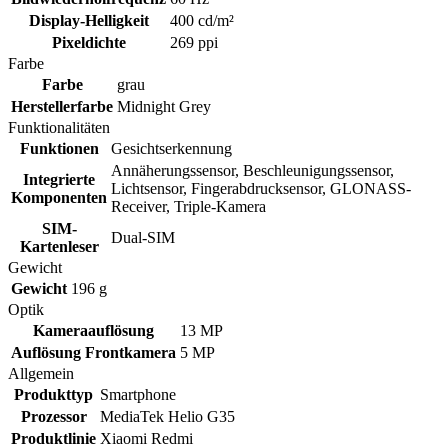
Display-Helligkeit
400 cd/m²
Pixeldichte
269 ppi
Farbe
Farbe
grau
Herstellerfarbe
Midnight Grey
Funktionalitäten
Funktionen
Gesichtserkennung
Annäherungssensor, Beschleunigungssensor,
Integrierte
Lichtsensor, Fingerabdrucksensor, GLONASS-
Komponenten
Receiver, Triple-Kamera
SIM-
Dual-SIM
Kartenleser
Gewicht
Gewicht
196 g
Optik
Kameraauflösung
13 MP
Auflösung Frontkamera
5 MP
Allgemein
Produkttyp
Smartphone
Prozessor
MediaTek Helio G35
Produktlinie
Xiaomi Redmi