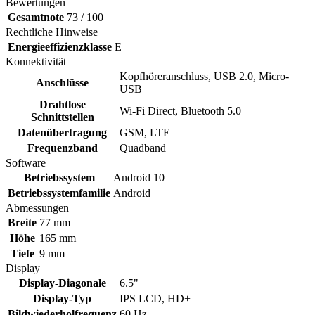
Bewertungen
Gesamtnote
73 / 100
Rechtliche Hinweise
Energieeffizienzklasse
E
Konnektivität
Kopfhöreranschluss, USB 2.0, Micro-
Anschlüsse
USB
Drahtlose
Wi-Fi Direct, Bluetooth 5.0
Schnittstellen
Datenübertragung
GSM, LTE
Frequenzband
Quadband
Software
Betriebssystem
Android 10
Betriebssystemfamilie
Android
Abmessungen
Breite
77 mm
Höhe
165 mm
Tiefe
9 mm
Display
Display-Diagonale
6.5"
Display-Typ
IPS LCD, HD+
Bildwiederholfrequenz
60 Hz