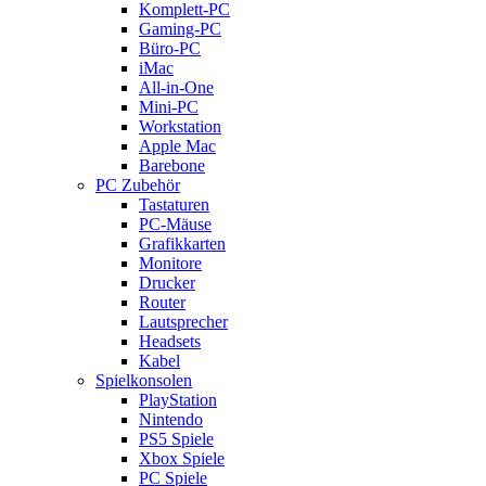
Komplett-PC
Gaming-PC
Büro-PC
iMac
All-in-One
Mini-PC
Workstation
Apple Mac
Barebone
PC Zubehör
Tastaturen
PC-Mäuse
Grafikkarten
Monitore
Drucker
Router
Lautsprecher
Headsets
Kabel
Spielkonsolen
PlayStation
Nintendo
PS5 Spiele
Xbox Spiele
PC Spiele