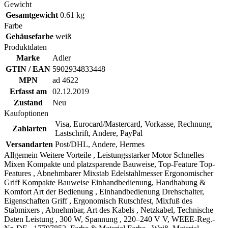
Gewicht
Gesamtgewicht
0.61 kg
Farbe
Gehäusefarbe
weiß
Produktdaten
Marke
Adler
GTIN / EAN
5902934833448
MPN
ad 4622
Erfasst am
02.12.2019
Zustand
Neu
Kaufoptionen
Visa, Eurocard/Mastercard, Vorkasse, Rechnung,
Zahlarten
Lastschrift, Andere, PayPal
Versandarten
Post/DHL, Andere, Hermes
Allgemein Weitere Vorteile , Leistungsstarker Motor Schnelles
Mixen Kompakte und platzsparende Bauweise, Top-Feature Top-
Features , Abnehmbarer Mixstab Edelstahlmesser Ergonomischer
Griff Kompakte Bauweise Einhandbedienung, Handhabung &
Komfort Art der Bedienung , Einhandbedienung Drehschalter,
Eigenschaften Griff , Ergonomisch Rutschfest, Mixfuß des
Stabmixers , Abnehmbar, Art des Kabels , Netzkabel, Technische
Daten Leistung , 300 W, Spannung , 220–240 V V, WEEE-Reg.-