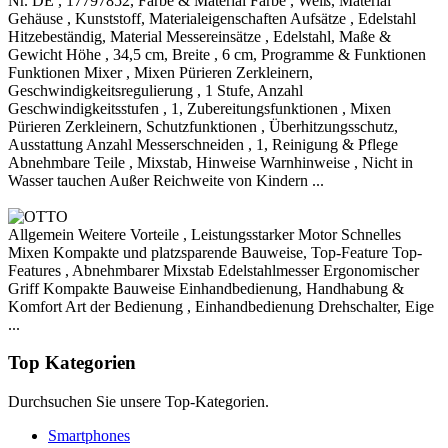
Nr. DE , 17797852, Farbe & Material Farbe , Weiß, Material
Gehäuse , Kunststoff, Materialeigenschaften Aufsätze , Edelstahl
Hitzebeständig, Material Messereinsätze , Edelstahl, Maße &
Gewicht Höhe , 34,5 cm, Breite , 6 cm, Programme & Funktionen
Funktionen Mixer , Mixen Pürieren Zerkleinern,
Geschwindigkeitsregulierung , 1 Stufe, Anzahl
Geschwindigkeitsstufen , 1, Zubereitungsfunktionen , Mixen
Pürieren Zerkleinern, Schutzfunktionen , Überhitzungsschutz,
Ausstattung Anzahl Messerschneiden , 1, Reinigung & Pflege
Abnehmbare Teile , Mixstab, Hinweise Warnhinweise , Nicht in
Wasser tauchen Außer Reichweite von Kindern ...
Allgemein Weitere Vorteile , Leistungsstarker Motor Schnelles
Mixen Kompakte und platzsparende Bauweise, Top-Feature Top-
Features , Abnehmbarer Mixstab Edelstahlmesser Ergonomischer
Griff Kompakte Bauweise Einhandbedienung, Handhabung &
Komfort Art der Bedienung , Einhandbedienung Drehschalter, Eige
...
Top Kategorien
Durchsuchen Sie unsere Top-Kategorien.
Smartphones