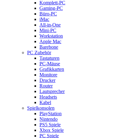
Komplett-PC
Gaming-PC
Büro-PC
iMac
All-in-One
Mini-PC
Workstation
Apple Mac
Barebone
PC Zubehör
Tastaturen
PC-Mäuse
Grafikkarten
Monitore
Drucker
Router
Lautsprecher
Headsets
Kabel
Spielkonsolen
PlayStation
Nintendo
PS5 Spiele
Xbox Spiele
PC Spiele