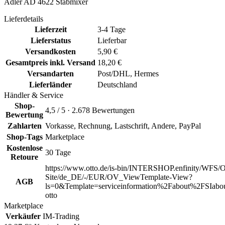
Adler AD 4622 Stabmixer
Lieferdetails
Lieferzeit
3-4 Tage
Lieferstatus
Lieferbar
Versandkosten
5,90 €
Gesamtpreis inkl. Versand
18,20 €
Versandarten
Post/DHL, Hermes
Lieferländer
Deutschland
Händler & Service
Shop-
4,5 / 5 · 2.678 Bewertungen
Bewertung
Zahlarten
Vorkasse, Rechnung, Lastschrift, Andere, PayPal
Shop-Tags
Marketplace
Kostenlose
30 Tage
Retoure
https://www.otto.de/is-bin/INTERSHOP.enfinity/WFS/O
Site/de_DE/-/EUR/OV_ViewTemplate-View?
AGB
ls=0&Template=serviceinformation%2Fabout%2FSIabou
otto
Marketplace
Verkäufer
IM-Trading