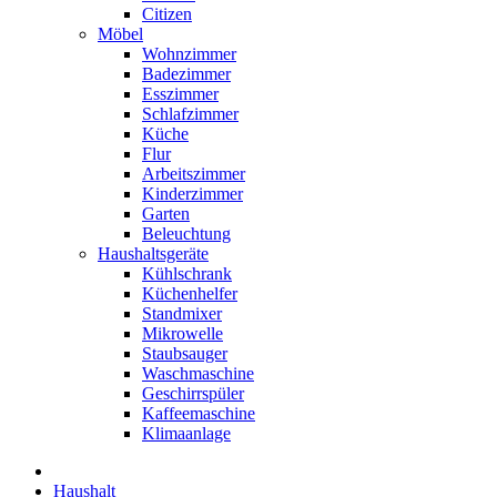
Citizen
Möbel
Wohnzimmer
Badezimmer
Esszimmer
Schlafzimmer
Küche
Flur
Arbeitszimmer
Kinderzimmer
Garten
Beleuchtung
Haushaltsgeräte
Kühlschrank
Küchenhelfer
Standmixer
Mikrowelle
Staubsauger
Waschmaschine
Geschirrspüler
Kaffeemaschine
Klimaanlage
Haushalt