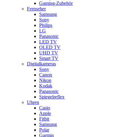
Gaming-Zubehör
Fernseher
Samsung
Sony
Philips
LG
Panasonic
LED TV
OLED TV
UHD TV
Smart TV
Digitalkameras
Sony
Canon
Nikon
Kodak
Panasonic
Spiegelreflex
Uhren
Casio
Apple
Fitbit
Samsung
Polar
Garmin