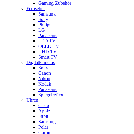
Gaming-Zubehör
Fernseher
Samsung
Sony
Philips
LG
Panasonic
LED TV
OLED TV
UHD TV
Smart TV
Digitalkameras
Sony
Canon
Nikon
Kodak
Panasonic
Spiegelreflex
Uhren
Casio
Apple
Fitbit
Samsung
Polar
Garmin