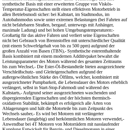
synthetische Basis mit einer erweiterten Gruppe von Viskös-
Temperatur-Eigenschaften stellt einen effektiven Motorbetrieb in
allen Betriebsmodi sicher: bei Kaltstart, im Stadtmodus, im
Autobahnmodus sowie unter extremen Belastungen (bei Fahrten auf
nicht befahrbaren Straßen, bergauf, unterwegs mit Anhänger,
maximale Ladung) und bei hohen Umgebungstemperaturen:-
Großartig für das aktive Fahren und verliert seine Eigenschaften
nicht bei Gebrauch von Brennstoffen mit unterschiedlicher Qualität
(mit einem Schwefelgehalt von bis zu 500 ppm) aufgrund der
großen Anzahl von Basen (TBN),- Synthetische esterenthaltende
Basis kombiniert mit einem modernen Additivpaket bewahrt die
Leistungsparameter des Motors während des gesamten Zeitraums
bis zum Wechsel,- Die Ester-Öl-Bestandteile bieten ausgezeichnete
Verschleißschutz- und Gleiteigenschaften aufgrund der
außergewöhnlichen Stärke des Ölfilms, welcher, kombiniert mit
ausgezeichneter Pumpbarkeit, die Lebensdauer des Motors erheblich
verlängert, selbst in Start-Stop-Fahrmodi und während des
Kaltstarts,- Aufgrund seiner ausgezeichneten waschenden und
dispergierenden Eigenschaften und der höchsten thermisch-
oxidativen Stabilität, bekämpft es erfolgreich alle Arten von
Ablagerungen und hält die Motorteile bis zum Zeitpunkt des
Wechsels sauber,- Es wird bei Motoren mit verlängerter
Lebensdauer (langlebig) und herkömmlichen Motoren verwendet,-
Anwendbar bei 4T Motoren von Motorrädern mit nasslaufender
Kupplung.Entwickelt für Benzin- und Dieselmotoren in einer