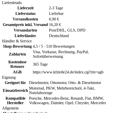
Lieferdetails
Lieferzeit
2-3 Tage
Lieferstatus
Lieferbar
Versandkosten
6,90 €
Gesamtpreis inkl. Versand
16,20 €
Versandarten
Post/DHL, GLS, DPD
Lieferländer
Deutschland
Händler & Service
Shop-Bewertung
4,5 / 5 · 510 Bewertungen
Visa, Vorkasse, Rechnung, PayPal,
Zahlarten
Sofortüberweisung
Kostenlose
365 Tage
Retoure
AGB
https://www.kfzteile24.de/index.cgi?rm=agb
Eignung
Geeignet für
Dieselmotor, Ottomotor, Otto- & Dieselmotor
Motorrad, PKW, Mehrbereichsöl, 4-Takt,
Einsatzbereich
Nutzfahrzeuge
Kompatible
Porsche, Mercedes-Benz, Renault, Fiat, BMW,
Hersteller
Volkswagen, Daimler, Opel, Chrysler, Mercedes
Allgemein