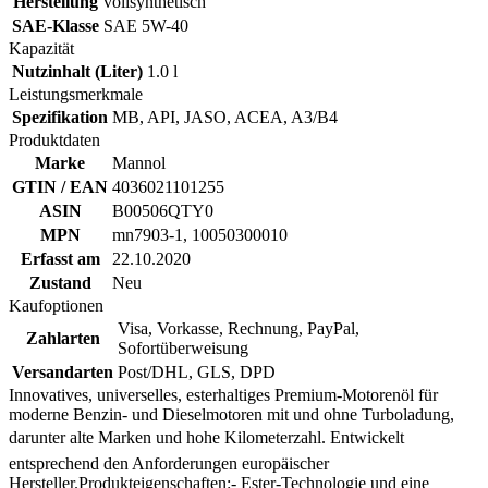
Herstellung
vollsynthetisch
SAE-Klasse
SAE 5W-40
Kapazität
Nutzinhalt (Liter)
1.0 l
Leistungsmerkmale
Spezifikation
MB, API, JASO, ACEA, A3/B4
Produktdaten
Marke
Mannol
GTIN / EAN
4036021101255
ASIN
B00506QTY0
MPN
mn7903-1, 10050300010
Erfasst am
22.10.2020
Zustand
Neu
Kaufoptionen
Visa, Vorkasse, Rechnung, PayPal,
Zahlarten
Sofortüberweisung
Versandarten
Post/DHL, GLS, DPD
Innovatives, universelles, esterhaltiges Premium-Motorenöl für
moderne Benzin- und Dieselmotoren mit und ohne Turboladung,
darunter alte Marken und hohe Kilometerzahl. Entwickelt
entsprechend den Anforderungen europäischer
Hersteller.Produkteigenschaften:- Ester-Technologie und eine