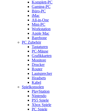
Komplett-PC
Gaming-PC
Büro-PC
iMac
All-in-One
Mini-PC
Workstation
Apple Mac
Barebone
PC Zubehör
Tastaturen
PC-Mäuse
Grafikkarten
Monitore
Drucker
Router
Lautsprecher
Headsets
Kabel
Spielkonsolen
PlayStation
Nintendo
PS5 Spiele
Xbox Spiele
PC Spiele