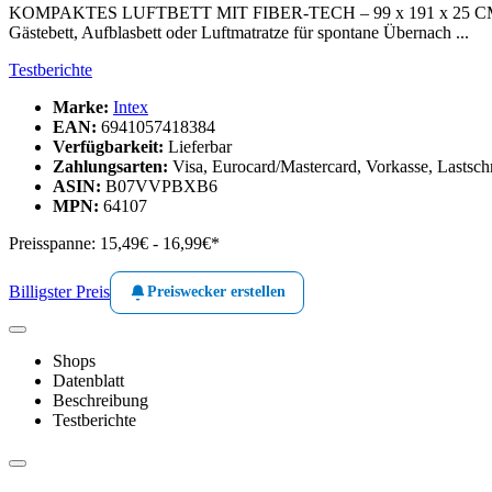
KOMPAKTES LUFTBETT MIT FIBER-TECH – 99 x 191 x 25 CM – Patentie
Gästebett, Aufblasbett oder Luftmatratze für spontane Übernach ...
Testberichte
Marke:
Intex
EAN:
6941057418384
Verfügbarkeit:
Lieferbar
Zahlungsarten:
Visa, Eurocard/Mastercard, Vorkasse, Lastsch
ASIN:
B07VVPBXB6
MPN:
64107
Preisspanne:
15,49€ - 16,99€*
Billigster Preis
Preiswecker erstellen
Shops
Datenblatt
Beschreibung
Testberichte