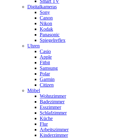
Smart TV
Digitalkameras
Sony
Canon
Nikon
Kodak
Panasonic
Spiegelreflex
Uhren
Casio
Apple
Fitbit
Samsung
Polar
Garmin
Citizen
Möbel
Wohnzimmer
Badezimmer
Esszimmer
Schlafzimmer
Küche
Flur
Arbeitszimmer
Kinderzimmer