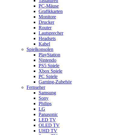
Tastaturen
PC-Mäuse
Grafikkarten
Monitore
Drucker
Router
Lautsprecher
Headsets
Kabel
Spielkonsolen
PlayStation
Nintendo
PS5 Spiele
Xbox Spiele
PC Spiele
Gaming-Zubehör
Fernseher
Samsung
Sony
Philips
LG
Panasonic
LED TV
OLED TV
UHD TV