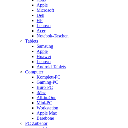
Apple
Microsoft
Dell
HP
Lenovo
Acer
Notebok-Taschen
Tablets
Samsung
Apple
Huawei
Lenovo
Android Tablets
Computer
Komplett-PC
Gaming-PC
Büro-PC
iMac
All-in-One
Mini-PC
Workstation
Apple Mac
Barebone
PC Zubehör