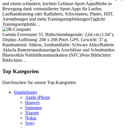
und einem schlanken, leichten Gehäuse.Sport-AppsBleibe in
Bewegung dank vorinstallierter Sport-Apps für Laufen,
Laufbandtraining oder Radfahren, Schwimmen, Pilates, HIIT,
Atemübungen und mehr.TrainingsempfehlungenTägliche
Trainingsempfehlu ...
Garmin Forerunner 55. Bildschirmdiagonale: 2,64 cm (1.04"),
Display-Auflösung: 208 x 208 Pixel. GPS. Gewicht: 37 g.
Bandmaterial: Silikon, Armbandfarbe: Schwarz Akku/Batterie
AkkuJa BatteriestandsanzeigeJa Anschlüsse und Schnittstellen
BluetoothJa Nahfeldkommunikation (NFC)Nein Bildschirm
Bildschirm ...
Top Kategorien
Durchsuchen Sie unsere Top-Kategorien.
Smartphones
Apple iPhone
Huawei
Samsung
Xiaomi
Nokia
Sony