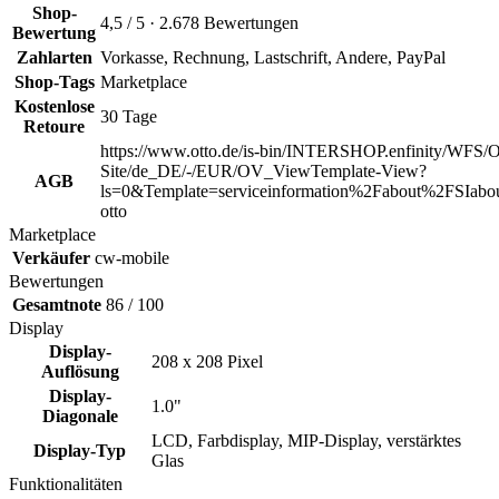
Shop-
4,5 / 5 · 2.678 Bewertungen
Bewertung
Zahlarten
Vorkasse, Rechnung, Lastschrift, Andere, PayPal
Shop-Tags
Marketplace
Kostenlose
30 Tage
Retoure
https://www.otto.de/is-bin/INTERSHOP.enfinity/WFS/O
Site/de_DE/-/EUR/OV_ViewTemplate-View?
AGB
ls=0&Template=serviceinformation%2Fabout%2FSIabou
otto
Marketplace
Verkäufer
cw-mobile
Bewertungen
Gesamtnote
86 / 100
Display
Display-
208 x 208 Pixel
Auflösung
Display-
1.0"
Diagonale
LCD, Farbdisplay, MIP-Display, verstärktes
Display-Typ
Glas
Funktionalitäten