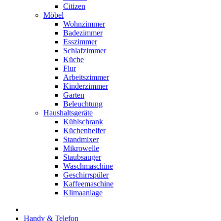
Citizen
Möbel
Wohnzimmer
Badezimmer
Esszimmer
Schlafzimmer
Küche
Flur
Arbeitszimmer
Kinderzimmer
Garten
Beleuchtung
Haushaltsgeräte
Kühlschrank
Küchenhelfer
Standmixer
Mikrowelle
Staubsauger
Waschmaschine
Geschirrspüler
Kaffeemaschine
Klimaanlage
Handy & Telefon