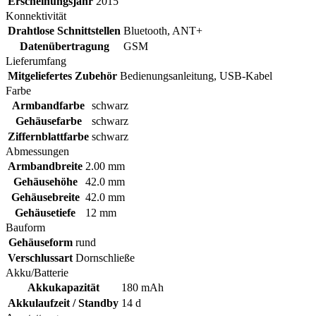
Erscheinungsjahr
2015
Konnektivität
Drahtlose Schnittstellen
Bluetooth, ANT+
Datenübertragung
GSM
Lieferumfang
Mitgeliefertes Zubehör
Bedienungsanleitung, USB-Kabel
Farbe
Armbandfarbe
schwarz
Gehäusefarbe
schwarz
Ziffernblattfarbe
schwarz
Abmessungen
Armbandbreite
2.00 mm
Gehäusehöhe
42.0 mm
Gehäusebreite
42.0 mm
Gehäusetiefe
12 mm
Bauform
Gehäuseform
rund
Verschlussart
Dornschließe
Akku/Batterie
Akkukapazität
180 mAh
Akkulaufzeit / Standby
14 d