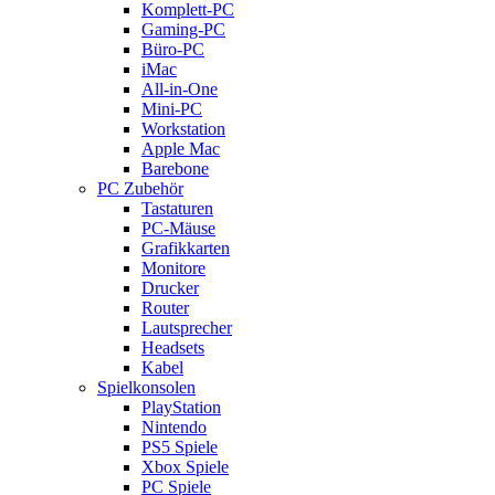
Komplett-PC
Gaming-PC
Büro-PC
iMac
All-in-One
Mini-PC
Workstation
Apple Mac
Barebone
PC Zubehör
Tastaturen
PC-Mäuse
Grafikkarten
Monitore
Drucker
Router
Lautsprecher
Headsets
Kabel
Spielkonsolen
PlayStation
Nintendo
PS5 Spiele
Xbox Spiele
PC Spiele