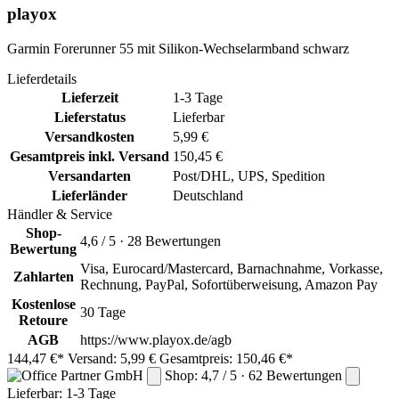
playox
Garmin Forerunner 55 mit Silikon-Wechselarmband schwarz
Lieferdetails
Lieferzeit
1-3 Tage
Lieferstatus
Lieferbar
Versandkosten
5,99 €
Gesamtpreis inkl. Versand
150,45 €
Versandarten
Post/DHL, UPS, Spedition
Lieferländer
Deutschland
Händler & Service
Shop-
4,6 / 5 · 28 Bewertungen
Bewertung
Visa, Eurocard/Mastercard, Barnachnahme, Vorkasse,
Zahlarten
Rechnung, PayPal, Sofortüberweisung, Amazon Pay
Kostenlose
30 Tage
Retoure
AGB
https://www.playox.de/agb
144,47 €*
Versand: 5,99 €
Gesamtpreis: 150,46 €*
Shop: 4,7 / 5 · 62 Bewertungen
Lieferbar:
1-3 Tage