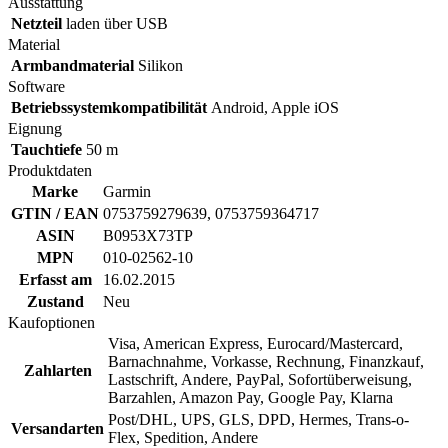
Ausstattung
Netzteil
laden über USB
Material
Armbandmaterial
Silikon
Software
Betriebssystemkompatibilität
Android, Apple iOS
Eignung
Tauchtiefe
50 m
Produktdaten
Marke
Garmin
GTIN / EAN
0753759279639, 0753759364717
ASIN
B0953X73TP
MPN
010-02562-10
Erfasst am
16.02.2015
Zustand
Neu
Kaufoptionen
Visa, American Express, Eurocard/Mastercard,
Barnachnahme, Vorkasse, Rechnung, Finanzkauf,
Zahlarten
Lastschrift, Andere, PayPal, Sofortüberweisung,
Barzahlen, Amazon Pay, Google Pay, Klarna
Post/DHL, UPS, GLS, DPD, Hermes, Trans-o-
Versandarten
Flex, Spedition, Andere