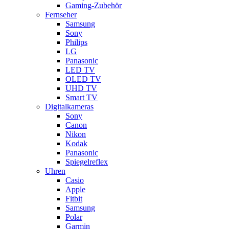
Gaming-Zubehör
Fernseher
Samsung
Sony
Philips
LG
Panasonic
LED TV
OLED TV
UHD TV
Smart TV
Digitalkameras
Sony
Canon
Nikon
Kodak
Panasonic
Spiegelreflex
Uhren
Casio
Apple
Fitbit
Samsung
Polar
Garmin