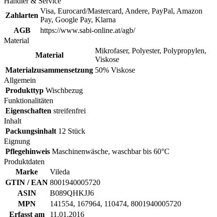
Händler & Service
Visa, Eurocard/Mastercard, Andere, PayPal, Amazon
Zahlarten
Pay, Google Pay, Klarna
AGB
https://www.sabi-online.at/agb/
Material
Mikrofaser, Polyester, Polypropylen,
Material
Viskose
Materialzusammensetzung
50% Viskose
Allgemein
Produkttyp
Wischbezug
Funktionalitäten
Eigenschaften
streifenfrei
Inhalt
Packungsinhalt
12 Stück
Eignung
Pflegehinweis
Maschinenwäsche, waschbar bis 60°C
Produktdaten
Marke
Vileda
GTIN / EAN
8001940005720
ASIN
B089QHKJJ6
MPN
141554, 167964, 110474, 8001940005720
Erfasst am
11.01.2016