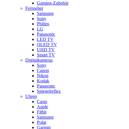
Gaming-Zubehör
Fernseher
Samsung
Sony
Philips
LG
Panasonic
LED TV
OLED TV
UHD TV
Smart TV
Digitalkameras
Sony
Canon
Nikon
Kodak
Panasonic
Spiegelreflex
Uhren
Casio
Apple
Fitbit
Samsung
Polar
Garmin