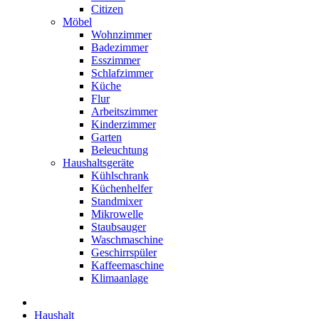
Citizen
Möbel
Wohnzimmer
Badezimmer
Esszimmer
Schlafzimmer
Küche
Flur
Arbeitszimmer
Kinderzimmer
Garten
Beleuchtung
Haushaltsgeräte
Kühlschrank
Küchenhelfer
Standmixer
Mikrowelle
Staubsauger
Waschmaschine
Geschirrspüler
Kaffeemaschine
Klimaanlage
Haushalt