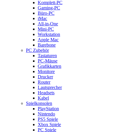
Komplett-PC
Gaming-PC
Büro-PC
iMac
All-in-One
Mini-PC
Workstation
Apple Mac
Barebone
PC Zubehör
Tastaturen
PC-Mäuse
Grafikkarten
Monitore
Drucker
Router
Lautsprecher
Headsets
Kabel
Spielkonsolen
PlayStation
Nintendo
PS5 Spiele
Xbox Spiele
PC Spiele