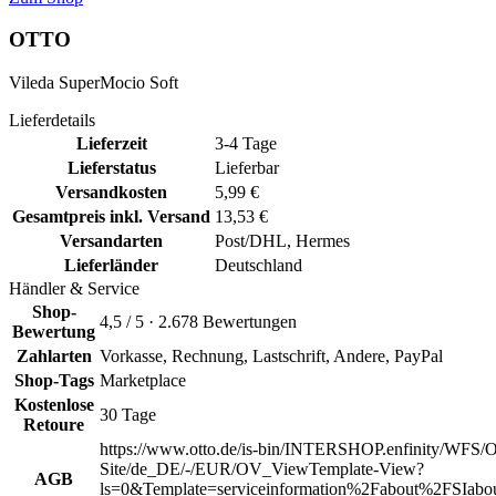
OTTO
Vileda SuperMocio Soft
Lieferdetails
Lieferzeit
3-4 Tage
Lieferstatus
Lieferbar
Versandkosten
5,99 €
Gesamtpreis inkl. Versand
13,53 €
Versandarten
Post/DHL, Hermes
Lieferländer
Deutschland
Händler & Service
Shop-
4,5 / 5 · 2.678 Bewertungen
Bewertung
Zahlarten
Vorkasse, Rechnung, Lastschrift, Andere, PayPal
Shop-Tags
Marketplace
Kostenlose
30 Tage
Retoure
https://www.otto.de/is-bin/INTERSHOP.enfinity/WFS/O
Site/de_DE/-/EUR/OV_ViewTemplate-View?
AGB
ls=0&Template=serviceinformation%2Fabout%2FSIabou