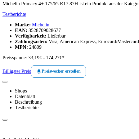
Michelin Primacy 4+ 175/65 R17 87H ist ein Produkt aus der Katego
Testberichte
Marke:
Michelin
EAN:
3528709028677
Verfügbarkeit:
Lieferbar
Zahlungsarten:
Visa, American Express, Eurocard/Mastercard,
MPN:
24809
Preisspanne:
33,19€ - 174,27€*
Billigster Preis
Preiswecker erstellen
Shops
Datenblatt
Beschreibung
Testberichte