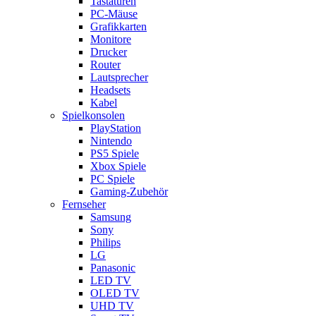
Tastaturen
PC-Mäuse
Grafikkarten
Monitore
Drucker
Router
Lautsprecher
Headsets
Kabel
Spielkonsolen
PlayStation
Nintendo
PS5 Spiele
Xbox Spiele
PC Spiele
Gaming-Zubehör
Fernseher
Samsung
Sony
Philips
LG
Panasonic
LED TV
OLED TV
UHD TV