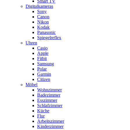
Smart TV
Digitalkameras
Sony
Canon
Nikon
Kodak
Panasonic
Spiegelreflex
Uhren
Casio
Apple
Fitbit
Samsung
Polar
Garmin
Citizen
Möbel
Wohnzimmer
Badezimmer
Esszimmer
Schlafzimmer
Küche
Flur
Arbeitszimmer
Kinderzimmer