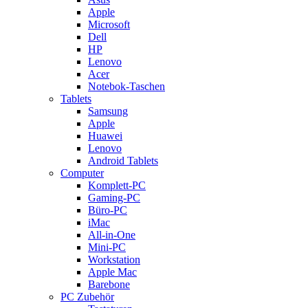
Apple
Microsoft
Dell
HP
Lenovo
Acer
Notebok-Taschen
Tablets
Samsung
Apple
Huawei
Lenovo
Android Tablets
Computer
Komplett-PC
Gaming-PC
Büro-PC
iMac
All-in-One
Mini-PC
Workstation
Apple Mac
Barebone
PC Zubehör