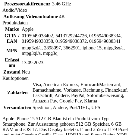
Prozessortaktfrequenz
3.46 GHz
Audio/Video
Auflösung Videoaufnahme
4K
Produktdaten
Marke
Apple
GTIN /
0195949038402, 5413729244726, 0195949038334,
EAN
0195949038358, 0195949038372, 0195949038341
mtpg3zd/a, 2898097, 3662901, iphone 15, mtpg3sx/a,
MPN
mtpg3ql/a, mtpg3q
Erfasst
13.09.2023
am
Zustand
Neu
Kaufoptionen
Visa, American Express, Eurocard/Mastercard,
Barnachnahme, Vorkasse, Rechnung, Finanzkauf,
Zahlarten
Lastschrift, Andere, PayPal, Sofortüberweisung,
Amazon Pay, Google Pay, Klarna
Versandarten
Spedition, Andere, Post/DHL, UPS
Apple iPhone 15 512 GB Blau ist ein Produkt vom Typ
Smartphone. Zur Ausstattung gehören 512 GB Speicher, 6 GB
RAM und iOS 17. Das Display bietet 6.1" und 2556 x 1179 Pixel
und nutzt Corning Gorilla Glass, HDR10 und Super Retina XDR