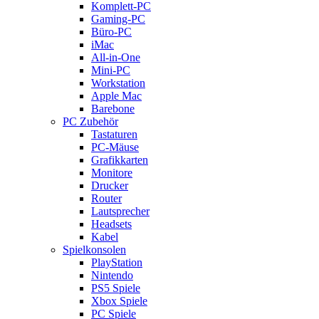
Komplett-PC
Gaming-PC
Büro-PC
iMac
All-in-One
Mini-PC
Workstation
Apple Mac
Barebone
PC Zubehör
Tastaturen
PC-Mäuse
Grafikkarten
Monitore
Drucker
Router
Lautsprecher
Headsets
Kabel
Spielkonsolen
PlayStation
Nintendo
PS5 Spiele
Xbox Spiele
PC Spiele