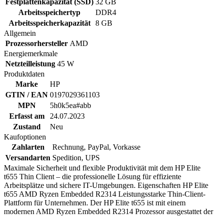
Festplattenkapazität (SSD)
32 GB
Arbeitsspeichertyp
DDR4
Arbeitsspeicherkapazität
8 GB
Allgemein
Prozessorhersteller
AMD
Energiemerkmale
Netzteilleistung
45 W
Produktdaten
Marke
HP
GTIN / EAN
0197029361103
MPN
5h0k5ea#abb
Erfasst am
24.07.2023
Zustand
Neu
Kaufoptionen
Zahlarten
Rechnung, PayPal, Vorkasse
Versandarten
Spedition, UPS
Maximale Sicherheit und flexible Produktivität mit dem HP Elite
t655 Thin Client – die professionelle Lösung für effiziente
Arbeitsplätze und sichere IT-Umgebungen. Eigenschaften HP Elite
t655 AMD Ryzen Embedded R2314 Leistungsstarke Thin-Client-
Plattform für Unternehmen. Der HP Elite t655 ist mit einem
modernen AMD Ryzen Embedded R2314 Prozessor ausgestattet der