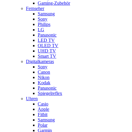
Gaming-Zubehör
Fernseher
Samsung
Sony
Philips
LG
Panasonic
LED TV
OLED TV
UHD TV
Smart TV
Digitalkameras
Sony
Canon
Nikon
Kodak
Panasonic
Spiegelreflex
Uhren
Casio
Apple
Fitbit
Samsung
Polar
Garmin