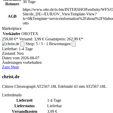
30 Tage
Retoure
https://www.otto.de/is-bin/INTERSHOP.enfinity/WFS/O
Site/de_DE/-/EUR/OV_ViewTemplate-View?
AGB
ls=0&Template=serviceinformation%2Fabout%2FSIabou
otto
Marketplace
Verkäufer
OROTEX
259,00 €*
Versand: 3,99 €
Gesamtpreis: 262,99 €*
Shop: 5 / 5 · 1 Bewertungen
Lieferbar:
1-4 Tage
Zustand: Neu
Daten vom 2026-08-07
Änderungen vorbehalten
Zum Shop
christ.de
Citizen Chronograph AT2567-18L Edelstahl 43 mm AT2567-18L
Lieferdetails
Lieferzeit
1-4 Tage
Lieferstatus
Lieferbar
Versandkosten
3,99 €