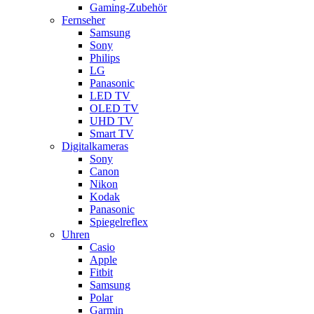
Gaming-Zubehör
Fernseher
Samsung
Sony
Philips
LG
Panasonic
LED TV
OLED TV
UHD TV
Smart TV
Digitalkameras
Sony
Canon
Nikon
Kodak
Panasonic
Spiegelreflex
Uhren
Casio
Apple
Fitbit
Samsung
Polar
Garmin