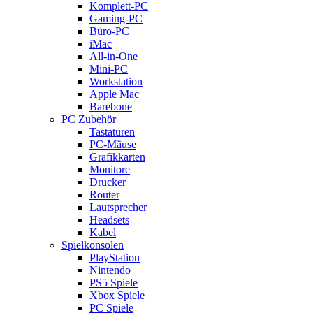
Komplett-PC
Gaming-PC
Büro-PC
iMac
All-in-One
Mini-PC
Workstation
Apple Mac
Barebone
PC Zubehör
Tastaturen
PC-Mäuse
Grafikkarten
Monitore
Drucker
Router
Lautsprecher
Headsets
Kabel
Spielkonsolen
PlayStation
Nintendo
PS5 Spiele
Xbox Spiele
PC Spiele