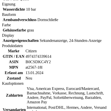
Eignung
Wasserdichte
10 bar
Bauform
Armbandverschluss
Dornschließe
Farbe
Gehäusefarbe
grau
Display
Anzeigeeigenschaften
Sekundenanzeige, 24-Stunden-Anzeige
Produktdaten
Marke
Citizen
GTIN / EAN
4974374339614
ASIN
B0CSDKC4Y2
MPN
at2567-18l
Erfasst am
13.01.2024
Zustand
Neu
Kaufoptionen
Visa, American Express, Eurocard/Mastercard,
Barnachnahme, Vorkasse, Rechnung, Lastschrift,
Zahlarten
Andere, PayPal, Sofortüberweisung, Barzahlen,
Amazon Pay
International, Post/DHL, Hermes, Andere, Versand
Versandarten