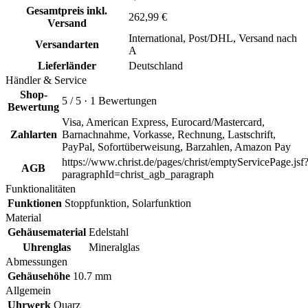
Gesamtpreis inkl.
262,99 €
Versand
International, Post/DHL, Versand nach
Versandarten
A
Lieferländer
Deutschland
Händler & Service
Shop-
5 / 5 · 1 Bewertungen
Bewertung
Visa, American Express, Eurocard/Mastercard,
Zahlarten
Barnachnahme, Vorkasse, Rechnung, Lastschrift,
PayPal, Sofortüberweisung, Barzahlen, Amazon Pay
https://www.christ.de/pages/christ/emptyServicePage.jsf
AGB
paragraphId=christ_agb_paragraph
Funktionalitäten
Funktionen
Stoppfunktion, Solarfunktion
Material
Gehäusematerial
Edelstahl
Uhrenglas
Mineralglas
Abmessungen
Gehäusehöhe
10.7 mm
Allgemein
Uhrwerk
Quarz