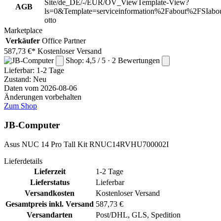
Site/de_DE/-/EUR/OV_ViewTemplate-View?
AGB
ls=0&Template=serviceinformation%2Fabout%2FSIabou
otto
Marketplace
Verkäufer
Office Partner
587,73 €*
Kostenloser Versand
Shop: 4,5 / 5 · 2 Bewertungen
Lieferbar:
1-2 Tage
Zustand: Neu
Daten vom 2026-08-06
Änderungen vorbehalten
Zum Shop
JB-Computer
Asus NUC 14 Pro Tall Kit RNUC14RVHU700002I
Lieferdetails
Lieferzeit
1-2 Tage
Lieferstatus
Lieferbar
Versandkosten
Kostenloser Versand
Gesamtpreis inkl. Versand
587,73 €
Versandarten
Post/DHL, GLS, Spedition