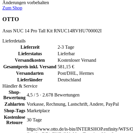
Änderungen vorbehalten
Zum Shop
OTTO
Asus NUC 14 Pro Tall Kit RNUC14RVHU700002I
Lieferdetails
Lieferzeit
2-3 Tage
Lieferstatus
Lieferbar
Versandkosten
Kostenloser Versand
Gesamtpreis inkl. Versand
581,15 €
Versandarten
Post/DHL, Hermes
Lieferländer
Deutschland
Händler & Service
Shop-
4,5 / 5 · 2.678 Bewertungen
Bewertung
Zahlarten
Vorkasse, Rechnung, Lastschrift, Andere, PayPal
Shop-Tags
Marketplace
Kostenlose
30 Tage
Retoure
https://www.otto.de/is-bin/INTERSHOP.enfinity/WFS/O