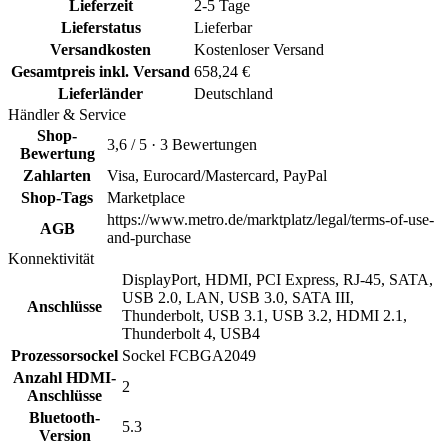
Lieferzeit
2-5 Tage
Lieferstatus
Lieferbar
Versandkosten
Kostenloser Versand
Gesamtpreis inkl. Versand
658,24 €
Lieferländer
Deutschland
Händler & Service
Shop-
3,6 / 5 · 3 Bewertungen
Bewertung
Zahlarten
Visa, Eurocard/Mastercard, PayPal
Shop-Tags
Marketplace
https://www.metro.de/marktplatz/legal/terms-of-use-
AGB
and-purchase
Konnektivität
DisplayPort, HDMI, PCI Express, RJ-45, SATA,
USB 2.0, LAN, USB 3.0, SATA III,
Anschlüsse
Thunderbolt, USB 3.1, USB 3.2, HDMI 2.1,
Thunderbolt 4, USB4
Prozessorsockel
Sockel FCBGA2049
Anzahl HDMI-
2
Anschlüsse
Bluetooth-
5.3
Version