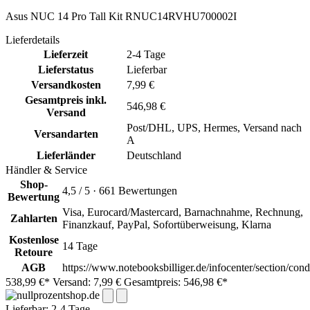
Asus NUC 14 Pro Tall Kit RNUC14RVHU700002I
Lieferdetails
Lieferzeit
2-4 Tage
Lieferstatus
Lieferbar
Versandkosten
7,99 €
Gesamtpreis inkl.
546,98 €
Versand
Post/DHL, UPS, Hermes, Versand nach
Versandarten
A
Lieferländer
Deutschland
Händler & Service
Shop-
4,5 / 5 · 661 Bewertungen
Bewertung
Visa, Eurocard/Mastercard, Barnachnahme, Rechnung,
Zahlarten
Finanzkauf, PayPal, Sofortüberweisung, Klarna
Kostenlose
14 Tage
Retoure
AGB
https://www.notebooksbilliger.de/infocenter/section/cond
538,99 €*
Versand: 7,99 €
Gesamtpreis: 546,98 €*
Lieferbar:
2-4 Tage