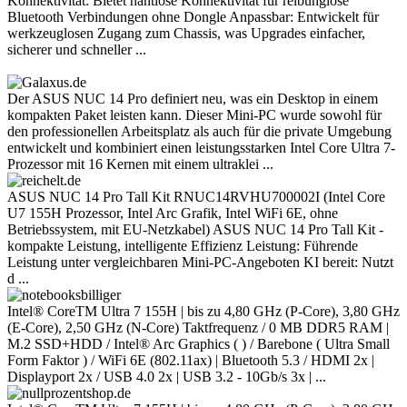
Konnektivität: Bietet nahtlose Konnektivität für reibunglose
Bluetooth Verbindungen ohne Dongle Anpassbar: Entwickelt für
werkzeuglosen Zugang zum Chassis, was Upgrades einfacher,
sicherer und schneller ...
Der ASUS NUC 14 Pro definiert neu, was ein Desktop in einem
kompakten Paket leisten kann. Dieser Mini-PC wurde sowohl für
den professionellen Arbeitsplatz als auch für die private Umgebung
entwickelt und kombiniert einen leistungsstarken Intel Core Ultra 7-
Prozessor mit 16 Kernen mit einem ultraklei ...
ASUS NUC 14 Pro Tall Kit RNUC14RVHU700002I (Intel Core
U7 155H Prozessor, Intel Arc Grafik, Intel WiFi 6E, ohne
Betriebssystem, mit EU-Netzkabel) ASUS NUC 14 Pro Tall Kit -
kompakte Leistung, intelligente Effizienz Leistung: Führende
Leistung unter vergleichbaren Mini-PC-Angeboten KI bereit: Nutzt
d ...
Intel® CoreTM Ultra 7 155H | bis zu 4,80 GHz (P-Core), 3,80 GHz
(E-Core), 2,50 GHz (N-Core) Taktfrequenz / 0 MB DDR5 RAM |
M.2 SSD+HDD / Intel® Arc Graphics ( ) / Barebone ( Ultra Small
Form Faktor ) / WiFi 6E (802.11ax) | Bluetooth 5.3 / HDMI 2x |
Displayport 2x / USB 4.0 2x | USB 3.2 - 10Gb/s 3x | ...