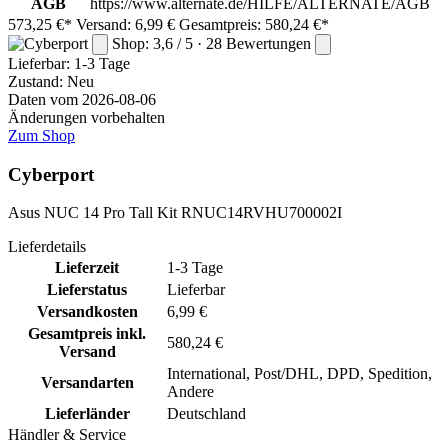
AGB
https://www.alternate.de/HILFE/ALTERNATE/AGB
573,25 €*
Versand: 6,99 €
Gesamtpreis: 580,24 €*
Shop: 3,6 / 5 · 28 Bewertungen
Lieferbar:
1-3 Tage
Zustand: Neu
Daten vom 2026-08-06
Änderungen vorbehalten
Zum Shop
Cyberport
Asus NUC 14 Pro Tall Kit RNUC14RVHU700002I
Lieferdetails
Lieferzeit
1-3 Tage
Lieferstatus
Lieferbar
Versandkosten
6,99 €
Gesamtpreis inkl.
580,24 €
Versand
International, Post/DHL, DPD, Spedition,
Versandarten
Andere
Lieferländer
Deutschland
Händler & Service