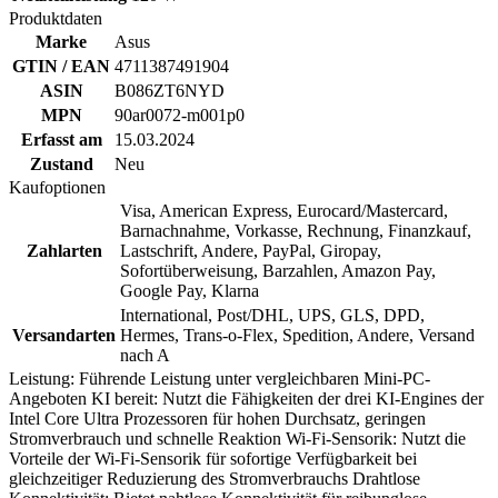
Produktdaten
Marke
Asus
GTIN / EAN
4711387491904
ASIN
B086ZT6NYD
MPN
90ar0072-m001p0
Erfasst am
15.03.2024
Zustand
Neu
Kaufoptionen
Visa, American Express, Eurocard/Mastercard,
Barnachnahme, Vorkasse, Rechnung, Finanzkauf,
Zahlarten
Lastschrift, Andere, PayPal, Giropay,
Sofortüberweisung, Barzahlen, Amazon Pay,
Google Pay, Klarna
International, Post/DHL, UPS, GLS, DPD,
Versandarten
Hermes, Trans-o-Flex, Spedition, Andere, Versand
nach A
Leistung: Führende Leistung unter vergleichbaren Mini-PC-
Angeboten KI bereit: Nutzt die Fähigkeiten der drei KI-Engines der
Intel Core Ultra Prozessoren für hohen Durchsatz, geringen
Stromverbrauch und schnelle Reaktion Wi-Fi-Sensorik: Nutzt die
Vorteile der Wi-Fi-Sensorik für sofortige Verfügbarkeit bei
gleichzeitiger Reduzierung des Stromverbrauchs Drahtlose