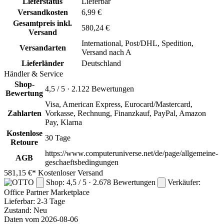
Lieferstatus
Lieferbar
Versandkosten
6,99 €
Gesamtpreis inkl.
580,24 €
Versand
International, Post/DHL, Spedition,
Versandarten
Versand nach A
Lieferländer
Deutschland
Händler & Service
Shop-
4,5 / 5 · 2.122 Bewertungen
Bewertung
Visa, American Express, Eurocard/Mastercard,
Zahlarten
Vorkasse, Rechnung, Finanzkauf, PayPal, Amazon
Pay, Klarna
Kostenlose
30 Tage
Retoure
https://www.computeruniverse.net/de/page/allgemeine-
AGB
geschaeftsbedingungen
581,15 €*
Kostenloser Versand
Shop: 4,5 / 5 · 2.678 Bewertungen
Verkäufer:
Office Partner
Marketplace
Lieferbar:
2-3 Tage
Zustand: Neu
Daten vom 2026-08-06