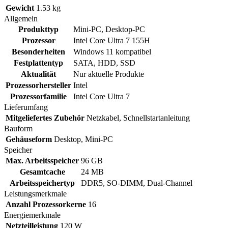
Gewicht
1.53 kg
Allgemein
Produkttyp
Mini-PC, Desktop-PC
Prozessor
Intel Core Ultra 7 155H
Besonderheiten
Windows 11 kompatibel
Festplattentyp
SATA, HDD, SSD
Aktualität
Nur aktuelle Produkte
Prozessorhersteller
Intel
Prozessorfamilie
Intel Core Ultra 7
Lieferumfang
Mitgeliefertes Zubehör
Netzkabel, Schnellstartanleitung
Bauform
Gehäuseform
Desktop, Mini-PC
Speicher
Max. Arbeitsspeicher
96 GB
Gesamtcache
24 MB
Arbeitsspeichertyp
DDR5, SO-DIMM, Dual-Channel
Leistungsmerkmale
Anzahl Prozessorkerne
16
Energiemerkmale
Netzteilleistung
120 W