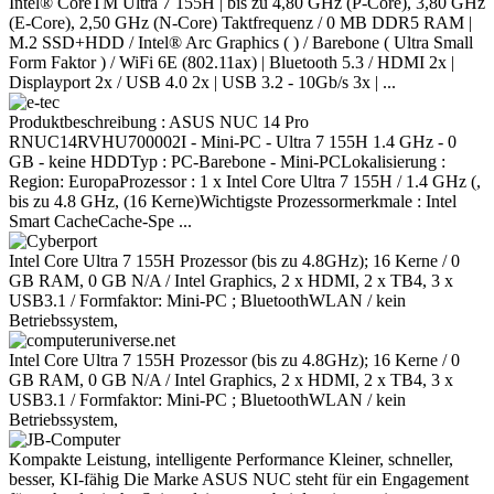
Intel® CoreTM Ultra 7 155H | bis zu 4,80 GHz (P-Core), 3,80 GHz
(E-Core), 2,50 GHz (N-Core) Taktfrequenz / 0 MB DDR5 RAM |
M.2 SSD+HDD / Intel® Arc Graphics ( ) / Barebone ( Ultra Small
Form Faktor ) / WiFi 6E (802.11ax) | Bluetooth 5.3 / HDMI 2x |
Displayport 2x / USB 4.0 2x | USB 3.2 - 10Gb/s 3x | ...
Produktbeschreibung : ASUS NUC 14 Pro
RNUC14RVHU700002I - Mini-PC - Ultra 7 155H 1.4 GHz - 0
GB - keine HDDTyp : PC-Barebone - Mini-PCLokalisierung :
Region: EuropaProzessor : 1 x Intel Core Ultra 7 155H / 1.4 GHz (,
bis zu 4.8 GHz, (16 Kerne)Wichtigste Prozessormerkmale : Intel
Smart CacheCache-Spe ...
Intel Core Ultra 7 155H Prozessor (bis zu 4.8GHz); 16 Kerne / 0
GB RAM, 0 GB N/A / Intel Graphics, 2 x HDMI, 2 x TB4, 3 x
USB3.1 / Formfaktor: Mini-PC ; BluetoothWLAN / kein
Betriebssystem,
Intel Core Ultra 7 155H Prozessor (bis zu 4.8GHz); 16 Kerne / 0
GB RAM, 0 GB N/A / Intel Graphics, 2 x HDMI, 2 x TB4, 3 x
USB3.1 / Formfaktor: Mini-PC ; BluetoothWLAN / kein
Betriebssystem,
Kompakte Leistung, intelligente Performance Kleiner, schneller,
besser, KI-fähig Die Marke ASUS NUC steht für ein Engagement