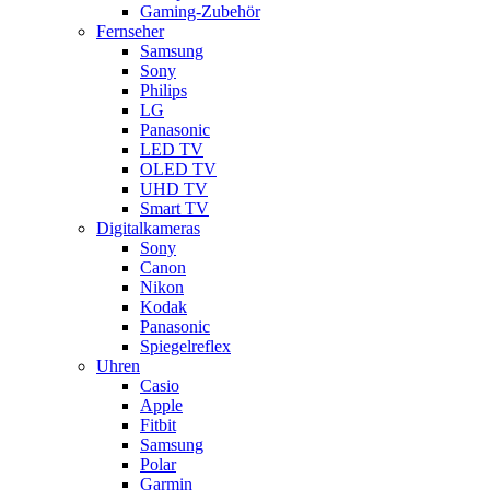
Gaming-Zubehör
Fernseher
Samsung
Sony
Philips
LG
Panasonic
LED TV
OLED TV
UHD TV
Smart TV
Digitalkameras
Sony
Canon
Nikon
Kodak
Panasonic
Spiegelreflex
Uhren
Casio
Apple
Fitbit
Samsung
Polar
Garmin