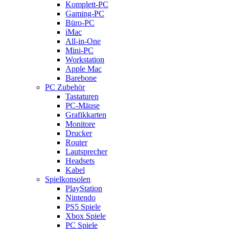
Komplett-PC
Gaming-PC
Büro-PC
iMac
All-in-One
Mini-PC
Workstation
Apple Mac
Barebone
PC Zubehör
Tastaturen
PC-Mäuse
Grafikkarten
Monitore
Drucker
Router
Lautsprecher
Headsets
Kabel
Spielkonsolen
PlayStation
Nintendo
PS5 Spiele
Xbox Spiele
PC Spiele