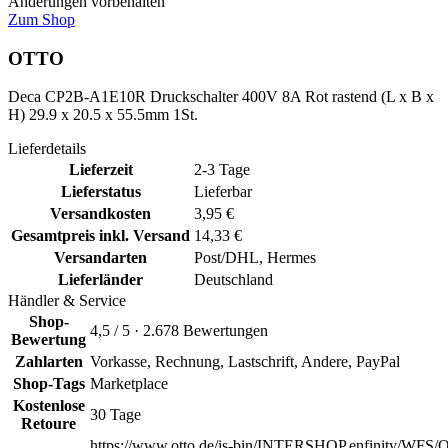
Änderungen vorbehalten
Zum Shop
OTTO
Deca CP2B-A1E10R Druckschalter 400V 8A Rot rastend (L x B x
H) 29.9 x 20.5 x 55.5mm 1St.
Lieferdetails
Lieferzeit
2-3 Tage
Lieferstatus
Lieferbar
Versandkosten
3,95 €
Gesamtpreis inkl. Versand
14,33 €
Versandarten
Post/DHL, Hermes
Lieferländer
Deutschland
Händler & Service
Shop-
4,5 / 5 · 2.678 Bewertungen
Bewertung
Zahlarten
Vorkasse, Rechnung, Lastschrift, Andere, PayPal
Shop-Tags
Marketplace
Kostenlose
30 Tage
Retoure
https://www.otto.de/is-bin/INTERSHOP.enfinity/WFS/O