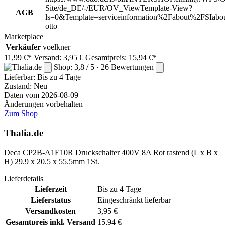
Site/de_DE/-/EUR/OV_ViewTemplate-View?
AGB
ls=0&Template=serviceinformation%2Fabout%2FSIabou
otto
Marketplace
Verkäufer
voelkner
11,99 €*
Versand: 3,95 €
Gesamtpreis: 15,94 €*
Shop: 3,8 / 5 · 26 Bewertungen
Lieferbar:
Bis zu 4 Tage
Zustand: Neu
Daten vom 2026-08-09
Änderungen vorbehalten
Zum Shop
Thalia.de
Deca CP2B-A1E10R Druckschalter 400V 8A Rot rastend (L x B x
H) 29.9 x 20.5 x 55.5mm 1St.
Lieferdetails
Lieferzeit
Bis zu 4 Tage
Lieferstatus
Eingeschränkt lieferbar
Versandkosten
3,95 €
Gesamtpreis inkl. Versand
15,94 €