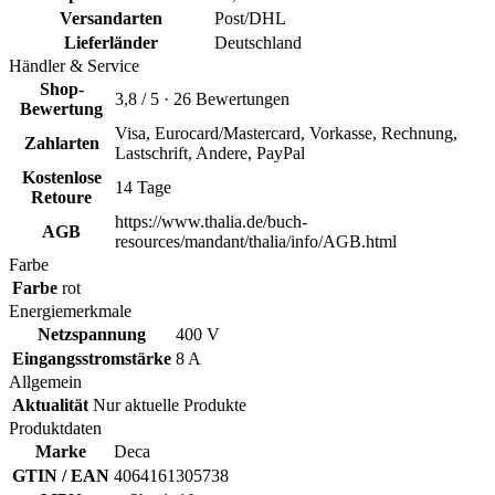
Versandarten
Post/DHL
Lieferländer
Deutschland
Händler & Service
Shop-
3,8 / 5 · 26 Bewertungen
Bewertung
Visa, Eurocard/Mastercard, Vorkasse, Rechnung,
Zahlarten
Lastschrift, Andere, PayPal
Kostenlose
14 Tage
Retoure
https://www.thalia.de/buch-
AGB
resources/mandant/thalia/info/AGB.html
Farbe
Farbe
rot
Energiemerkmale
Netzspannung
400 V
Eingangsstromstärke
8 A
Allgemein
Aktualität
Nur aktuelle Produkte
Produktdaten
Marke
Deca
GTIN / EAN
4064161305738