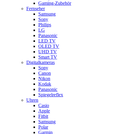
Gaming-Zubehör
Fernseher
Samsung
Sony
Philips
LG
Panasonic
LED TV
OLED TV
UHD TV
Smart TV
Digitalkameras
Sony
Canon
Nikon
Kodak
Panasonic
Spiegelreflex
Uhren
Casio
Apple
Fitbit
Samsung
Polar
Garmin