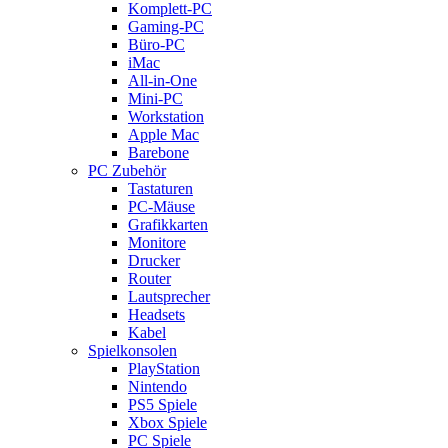
Komplett-PC
Gaming-PC
Büro-PC
iMac
All-in-One
Mini-PC
Workstation
Apple Mac
Barebone
PC Zubehör
Tastaturen
PC-Mäuse
Grafikkarten
Monitore
Drucker
Router
Lautsprecher
Headsets
Kabel
Spielkonsolen
PlayStation
Nintendo
PS5 Spiele
Xbox Spiele
PC Spiele