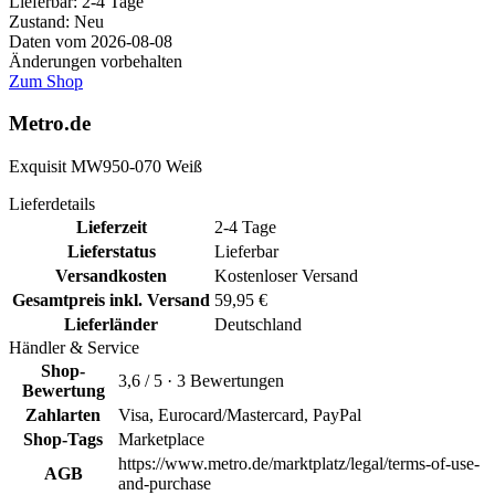
Lieferbar:
2-4 Tage
Zustand: Neu
Daten vom 2026-08-08
Änderungen vorbehalten
Zum Shop
Metro.de
Exquisit MW950-070 Weiß
Lieferdetails
Lieferzeit
2-4 Tage
Lieferstatus
Lieferbar
Versandkosten
Kostenloser Versand
Gesamtpreis inkl. Versand
59,95 €
Lieferländer
Deutschland
Händler & Service
Shop-
3,6 / 5 · 3 Bewertungen
Bewertung
Zahlarten
Visa, Eurocard/Mastercard, PayPal
Shop-Tags
Marketplace
https://www.metro.de/marktplatz/legal/terms-of-use-
AGB
and-purchase