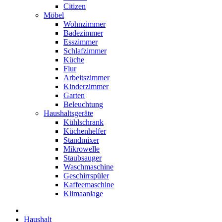
Citizen
Möbel
Wohnzimmer
Badezimmer
Esszimmer
Schlafzimmer
Küche
Flur
Arbeitszimmer
Kinderzimmer
Garten
Beleuchtung
Haushaltsgeräte
Kühlschrank
Küchenhelfer
Standmixer
Mikrowelle
Staubsauger
Waschmaschine
Geschirrspüler
Kaffeemaschine
Klimaanlage
Haushalt