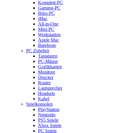
Komplett-PC
Gaming-PC
Büro-PC
iMac
All-in-One
Mini-PC
Workstation
Apple Mac
Barebone
PC Zubehör
Tastaturen
PC-Mäuse
Grafikkarten
Monitore
Drucker
Router
Lautsprecher
Headsets
Kabel
Spielkonsolen
PlayStation
Nintendo
PS5 Spiele
Xbox Spiele
PC Spiele