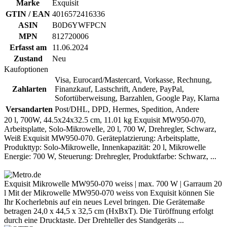
Marke
Exquisit
GTIN / EAN
4016572416336
ASIN
B0D6YWFPCN
MPN
812720006
Erfasst am
11.06.2024
Zustand
Neu
Kaufoptionen
Visa, Eurocard/Mastercard, Vorkasse, Rechnung,
Zahlarten
Finanzkauf, Lastschrift, Andere, PayPal,
Sofortüberweisung, Barzahlen, Google Pay, Klarna
Versandarten
Post/DHL, DPD, Hermes, Spedition, Andere
20 l, 700W, 44.5x24x32.5 cm, 11.01 kg Exquisit MW950-070,
Arbeitsplatte, Solo-Mikrowelle, 20 l, 700 W, Drehregler, Schwarz,
Weiß Exquisit MW950-070. Geräteplatzierung: Arbeitsplatte,
Produkttyp: Solo-Mikrowelle, Innenkapazität: 20 l, Mikrowelle
Energie: 700 W, Steuerung: Drehregler, Produktfarbe: Schwarz, ...
Exquisit Mikrowelle MW950-070 weiss | max. 700 W | Garraum 20
l Mit der Mikrowelle MW950-070 weiss von Exquisit können Sie
Ihr Kocherlebnis auf ein neues Level bringen. Die Gerätemaße
betragen 24,0 x 44,5 x 32,5 cm (HxBxT). Die Türöffnung erfolgt
durch eine Drucktaste. Der Drehteller des Standgeräts ...