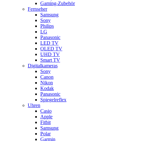
Gaming-Zubehör
Fernseher
Samsung
Sony
Philips
LG
Panasonic
LED TV
OLED TV
UHD TV
Smart TV
Digitalkameras
Sony
Canon
Nikon
Kodak
Panasonic
Spiegelreflex
Uhren
Casio
Apple
Fitbit
Samsung
Polar
Garmin