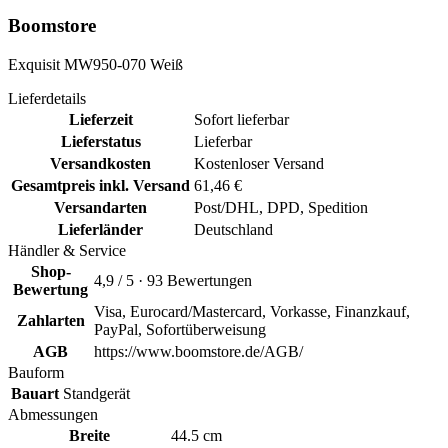
Boomstore
Exquisit MW950-070 Weiß
Lieferdetails
Lieferzeit
Sofort lieferbar
Lieferstatus
Lieferbar
Versandkosten
Kostenloser Versand
Gesamtpreis inkl. Versand
61,46 €
Versandarten
Post/DHL, DPD, Spedition
Lieferländer
Deutschland
Händler & Service
Shop-
4,9 / 5 · 93 Bewertungen
Bewertung
Visa, Eurocard/Mastercard, Vorkasse, Finanzkauf,
Zahlarten
PayPal, Sofortüberweisung
AGB
https://www.boomstore.de/AGB/
Bauform
Bauart
Standgerät
Abmessungen
Breite
44.5 cm