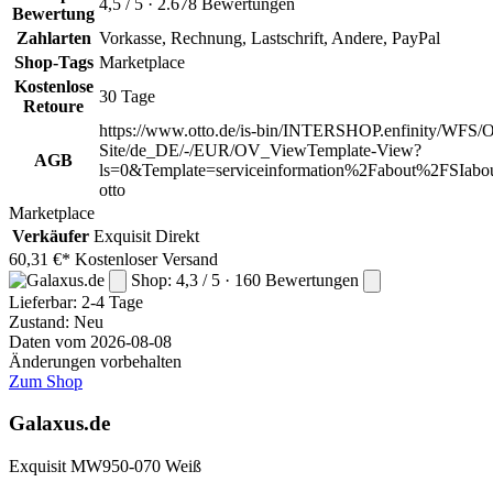
4,5 / 5 · 2.678 Bewertungen
Bewertung
Zahlarten
Vorkasse, Rechnung, Lastschrift, Andere, PayPal
Shop-Tags
Marketplace
Kostenlose
30 Tage
Retoure
https://www.otto.de/is-bin/INTERSHOP.enfinity/WFS/O
Site/de_DE/-/EUR/OV_ViewTemplate-View?
AGB
ls=0&Template=serviceinformation%2Fabout%2FSIabou
otto
Marketplace
Verkäufer
Exquisit Direkt
60,31 €*
Kostenloser Versand
Shop: 4,3 / 5 · 160 Bewertungen
Lieferbar:
2-4 Tage
Zustand: Neu
Daten vom 2026-08-08
Änderungen vorbehalten
Zum Shop
Galaxus.de
Exquisit MW950-070 Weiß