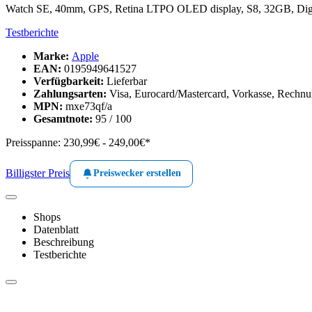
Watch SE, 40mm, GPS, Retina LTPO OLED display, S8, 32GB, Digit
Testberichte
Marke:
Apple
EAN:
0195949641527
Verfügbarkeit:
Lieferbar
Zahlungsarten:
Visa, Eurocard/Mastercard, Vorkasse, Rechnun
MPN:
mxe73qf/a
Gesamtnote:
95 / 100
Preisspanne:
230,99€ - 249,00€*
Billigster Preis
Preiswecker erstellen
Shops
Datenblatt
Beschreibung
Testberichte