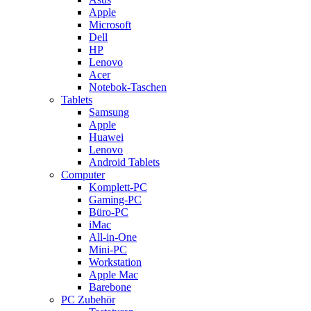
Apple
Microsoft
Dell
HP
Lenovo
Acer
Notebok-Taschen
Tablets
Samsung
Apple
Huawei
Lenovo
Android Tablets
Computer
Komplett-PC
Gaming-PC
Büro-PC
iMac
All-in-One
Mini-PC
Workstation
Apple Mac
Barebone
PC Zubehör