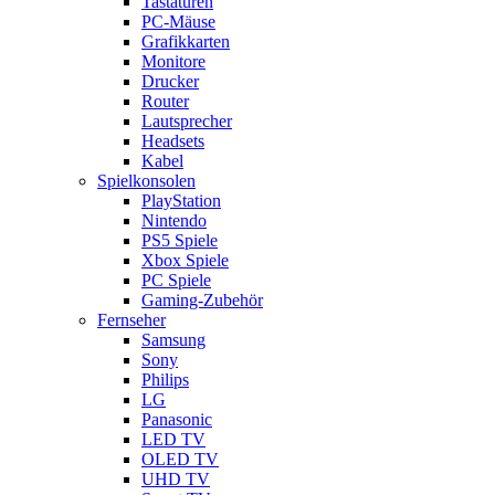
Tastaturen
PC-Mäuse
Grafikkarten
Monitore
Drucker
Router
Lautsprecher
Headsets
Kabel
Spielkonsolen
PlayStation
Nintendo
PS5 Spiele
Xbox Spiele
PC Spiele
Gaming-Zubehör
Fernseher
Samsung
Sony
Philips
LG
Panasonic
LED TV
OLED TV
UHD TV