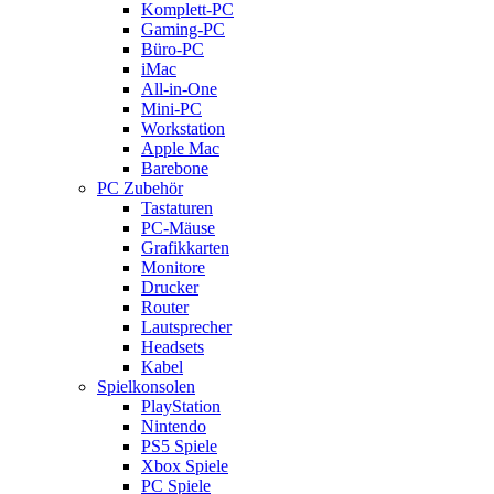
Komplett-PC
Gaming-PC
Büro-PC
iMac
All-in-One
Mini-PC
Workstation
Apple Mac
Barebone
PC Zubehör
Tastaturen
PC-Mäuse
Grafikkarten
Monitore
Drucker
Router
Lautsprecher
Headsets
Kabel
Spielkonsolen
PlayStation
Nintendo
PS5 Spiele
Xbox Spiele
PC Spiele