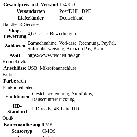
Gesamtpreis inkl. Versand
154,95 €
Versandarten
Post/DHL, DPD
Lieferländer
Deutschland
Händler & Service
Shop-
4,6 / 5 · 12 Bewertungen
Bewertung
Barnachnahme, Vorkasse, Rechnung, PayPal,
Zahlarten
Sofortüberweisung, Amazon Pay, Klarna
AGB
https://www.reichelt.de/agb
Konnektivität
Anschlüsse
USB, Mikrofonanschluss
Farbe
Farbe
grün
Funktionalitäten
Gesichtserkennung, Autofokus,
Funktionen
Rauschunterdrückung
HD-
HD ready, 4K Ultra HD
Standard
Optik
Kameraauflösung
8 MP
Sensortyp
CMOS