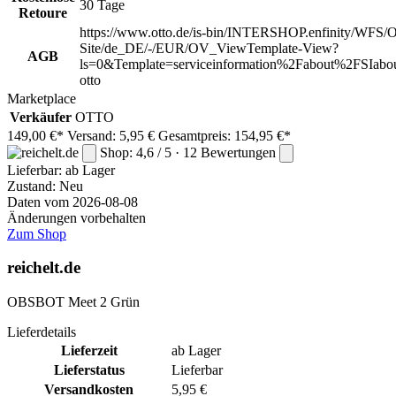
30 Tage
Retoure
https://www.otto.de/is-bin/INTERSHOP.enfinity/WFS/O
Site/de_DE/-/EUR/OV_ViewTemplate-View?
AGB
ls=0&Template=serviceinformation%2Fabout%2FSIabou
otto
Marketplace
Verkäufer
OTTO
149,00 €*
Versand: 5,95 €
Gesamtpreis: 154,95 €*
Shop: 4,6 / 5 · 12 Bewertungen
Lieferbar:
ab Lager
Zustand: Neu
Daten vom 2026-08-08
Änderungen vorbehalten
Zum Shop
reichelt.de
OBSBOT Meet 2 Grün
Lieferdetails
Lieferzeit
ab Lager
Lieferstatus
Lieferbar
Versandkosten
5,95 €