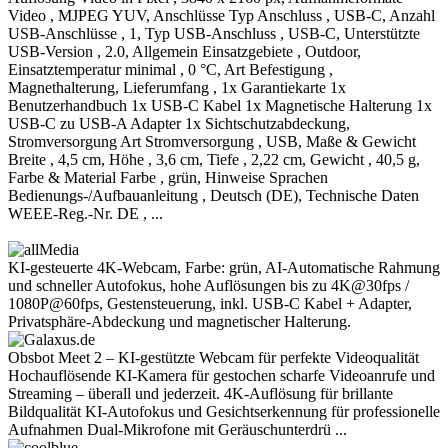
Video , MJPEG YUV, Anschlüsse Typ Anschluss , USB-C, Anzahl
USB-Anschlüsse , 1, Typ USB-Anschluss , USB-C, Unterstützte
USB-Version , 2.0, Allgemein Einsatzgebiete , Outdoor,
Einsatztemperatur minimal , 0 °C, Art Befestigung ,
Magnethalterung, Lieferumfang , 1x Garantiekarte 1x
Benutzerhandbuch 1x USB-C Kabel 1x Magnetische Halterung 1x
USB-C zu USB-A Adapter 1x Sichtschutzabdeckung,
Stromversorgung Art Stromversorgung , USB, Maße & Gewicht
Breite , 4,5 cm, Höhe , 3,6 cm, Tiefe , 2,22 cm, Gewicht , 40,5 g,
Farbe & Material Farbe , grün, Hinweise Sprachen
Bedienungs-/Aufbauanleitung , Deutsch (DE), Technische Daten
WEEE-Reg.-Nr. DE , ...
KI-gesteuerte 4K-Webcam, Farbe: grün, AI-Automatische Rahmung
und schneller Autofokus, hohe Auflösungen bis zu 4K@30fps /
1080P@60fps, Gestensteuerung, inkl. USB-C Kabel + Adapter,
Privatsphäre-Abdeckung und magnetischer Halterung.
Obsbot Meet 2 – KI-gestützte Webcam für perfekte Videoqualität
Hochauflösende KI-Kamera für gestochen scharfe Videoanrufe und
Streaming – überall und jederzeit. 4K-Auflösung für brillante
Bildqualität KI-Autofokus und Gesichtserkennung für professionelle
Aufnahmen Dual-Mikrofone mit Geräuschunterdrü ...