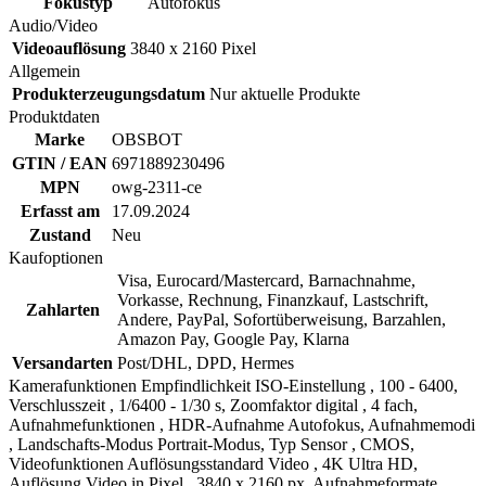
Fokustyp
Autofokus
Audio/Video
Videoauflösung
3840 x 2160 Pixel
Allgemein
Produkterzeugungsdatum
Nur aktuelle Produkte
Produktdaten
Marke
OBSBOT
GTIN / EAN
6971889230496
MPN
owg-2311-ce
Erfasst am
17.09.2024
Zustand
Neu
Kaufoptionen
Visa, Eurocard/Mastercard, Barnachnahme,
Vorkasse, Rechnung, Finanzkauf, Lastschrift,
Zahlarten
Andere, PayPal, Sofortüberweisung, Barzahlen,
Amazon Pay, Google Pay, Klarna
Versandarten
Post/DHL, DPD, Hermes
Kamerafunktionen Empfindlichkeit ISO-Einstellung , 100 - 6400,
Verschlusszeit , 1/6400 - 1/30 s, Zoomfaktor digital , 4 fach,
Aufnahmefunktionen , HDR-Aufnahme Autofokus, Aufnahmemodi
, Landschafts-Modus Portrait-Modus, Typ Sensor , CMOS,
Videofunktionen Auflösungsstandard Video , 4K Ultra HD,
Auflösung Video in Pixel , 3840 x 2160 px, Aufnahmeformate