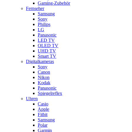
Gaming-Zubehör
Fernseher
Samsung
Sony
Philips
LG
Panasonic
LED TV
OLED TV
UHD TV
Smart TV
Digitalkameras
Sony
Canon
Nikon
Kodak
Panasonic
Spiegelreflex
Uhren
Casio
Apple
Fitbit
Samsung
Polar
Garmin