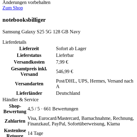
Änderungen vorbehalten
Zum Shop
notebooksbilliger
Samsung Galaxy S25 5G 128 GB Navy
Lieferdetails
Lieferzeit
Sofort ab Lager
Lieferstatus
Lieferbar
Versandkosten
7,99 €
Gesamtpreis inkl.
546,99 €
Versand
Post/DHL, UPS, Hermes, Versand nach
Versandarten
A
Lieferländer
Deutschland
Händler & Service
Shop-
4,5 / 5 · 661 Bewertungen
Bewertung
Visa, Eurocard/Mastercard, Barnachnahme, Rechnung,
Zahlarten
Finanzkauf, PayPal, Sofortüberweisung, Klarna
Kostenlose
14 Tage
Retoure