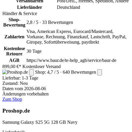
Versandarten
Post/DHL, Hermes, Spedition, Andere
Lieferländer
Deutschland
Händler & Service
Shop-
2,8 / 5 · 33 Bewertungen
Bewertung
Visa, American Express, Eurocard/Mastercard,
Zahlarten
Vorkasse, Rechnung, Finanzkauf, Lastschrift, PayPal,
Giropay, Sofortüberweisung, paydirekt
Kostenlose
30 Tage
Retoure
AGB
https://www.baur.de/te-help_agb/service/baur-de
899,00 €*
Kostenloser Versand
Shop: 4,7 / 5 · 640 Bewertungen
Lieferbar:
1-3 Tage
Zustand: Neu
Daten vom 2026-08-06
Änderungen vorbehalten
Zum Shop
Proshop.de
Samsung Galaxy S25 5G 128 GB Navy