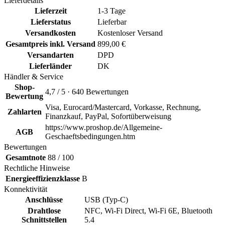
Lieferdetails
Lieferzeit
1-3 Tage
Lieferstatus
Lieferbar
Versandkosten
Kostenloser Versand
Gesamtpreis inkl. Versand
899,00 €
Versandarten
DPD
Lieferländer
DK
Händler & Service
Shop-
4,7 / 5 · 640 Bewertungen
Bewertung
Visa, Eurocard/Mastercard, Vorkasse, Rechnung,
Zahlarten
Finanzkauf, PayPal, Sofortüberweisung
https://www.proshop.de/Allgemeine-
AGB
Geschaeftsbedingungen.htm
Bewertungen
Gesamtnote
88 / 100
Rechtliche Hinweise
Energieeffizienzklasse
B
Konnektivität
Anschlüsse
USB (Typ-C)
Drahtlose
NFC, Wi-Fi Direct, Wi-Fi 6E, Bluetooth
Schnittstellen
5.4