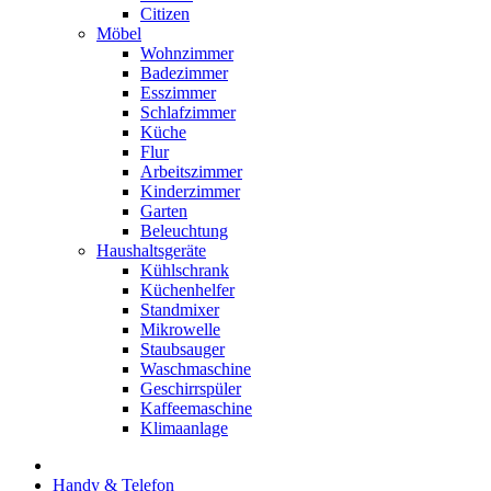
Citizen
Möbel
Wohnzimmer
Badezimmer
Esszimmer
Schlafzimmer
Küche
Flur
Arbeitszimmer
Kinderzimmer
Garten
Beleuchtung
Haushaltsgeräte
Kühlschrank
Küchenhelfer
Standmixer
Mikrowelle
Staubsauger
Waschmaschine
Geschirrspüler
Kaffeemaschine
Klimaanlage
Handy & Telefon