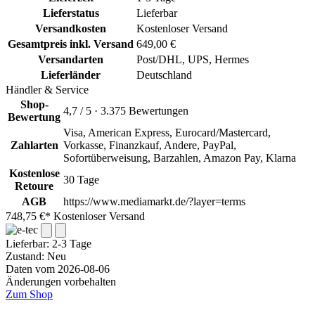
Lieferstatus
Lieferbar
Versandkosten
Kostenloser Versand
Gesamtpreis inkl. Versand
649,00 €
Versandarten
Post/DHL, UPS, Hermes
Lieferländer
Deutschland
Händler & Service
Shop-
4,7 / 5 · 3.375 Bewertungen
Bewertung
Visa, American Express, Eurocard/Mastercard,
Zahlarten
Vorkasse, Finanzkauf, Andere, PayPal,
Sofortüberweisung, Barzahlen, Amazon Pay, Klarna
Kostenlose
30 Tage
Retoure
AGB
https://www.mediamarkt.de/?layer=terms
748,75 €*
Kostenloser Versand
Lieferbar:
2-3 Tage
Zustand: Neu
Daten vom 2026-08-06
Änderungen vorbehalten
Zum Shop