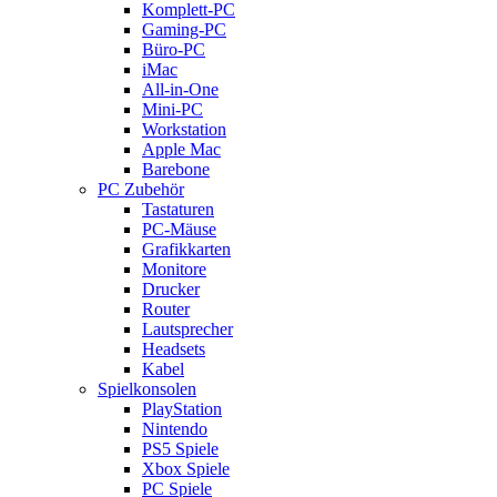
Komplett-PC
Gaming-PC
Büro-PC
iMac
All-in-One
Mini-PC
Workstation
Apple Mac
Barebone
PC Zubehör
Tastaturen
PC-Mäuse
Grafikkarten
Monitore
Drucker
Router
Lautsprecher
Headsets
Kabel
Spielkonsolen
PlayStation
Nintendo
PS5 Spiele
Xbox Spiele
PC Spiele