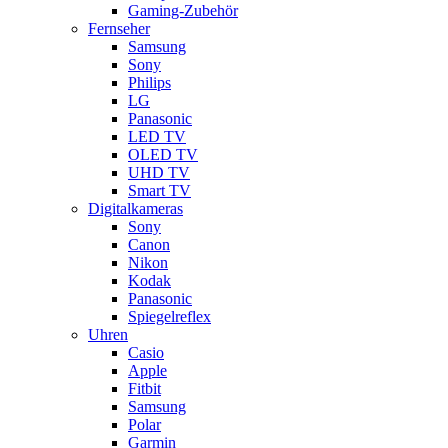
Gaming-Zubehör
Fernseher
Samsung
Sony
Philips
LG
Panasonic
LED TV
OLED TV
UHD TV
Smart TV
Digitalkameras
Sony
Canon
Nikon
Kodak
Panasonic
Spiegelreflex
Uhren
Casio
Apple
Fitbit
Samsung
Polar
Garmin