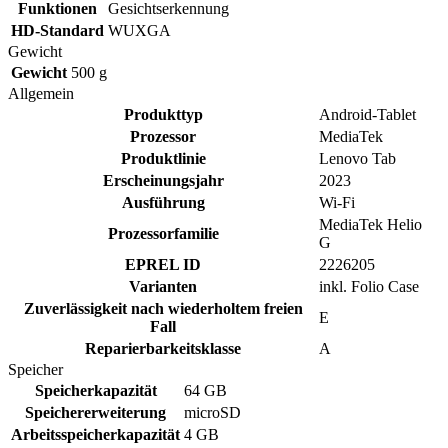
Funktionen
Gesichtserkennung
HD-Standard
WUXGA
Gewicht
Gewicht
500 g
Allgemein
Produkttyp
Android-Tablet
Prozessor
MediaTek
Produktlinie
Lenovo Tab
Erscheinungsjahr
2023
Ausführung
Wi-Fi
MediaTek Helio
Prozessorfamilie
G
EPREL ID
2226205
Varianten
inkl. Folio Case
Zuverlässigkeit nach wiederholtem freien
E
Fall
Reparierbarkeitsklasse
A
Speicher
Speicherkapazität
64 GB
Speichererweiterung
microSD
Arbeitsspeicherkapazität
4 GB