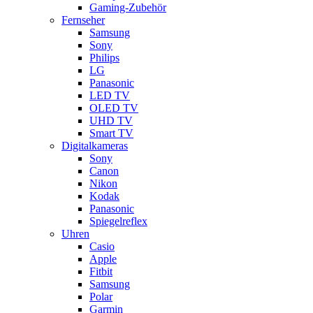
Gaming-Zubehör
Fernseher
Samsung
Sony
Philips
LG
Panasonic
LED TV
OLED TV
UHD TV
Smart TV
Digitalkameras
Sony
Canon
Nikon
Kodak
Panasonic
Spiegelreflex
Uhren
Casio
Apple
Fitbit
Samsung
Polar
Garmin