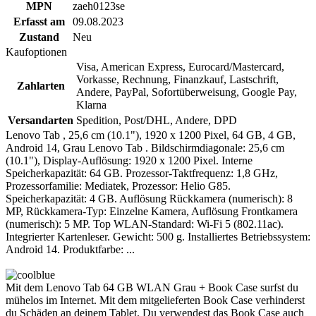
MPN
zaeh0123se
Erfasst am
09.08.2023
Zustand
Neu
Kaufoptionen
Visa, American Express, Eurocard/Mastercard,
Vorkasse, Rechnung, Finanzkauf, Lastschrift,
Zahlarten
Andere, PayPal, Sofortüberweisung, Google Pay,
Klarna
Versandarten
Spedition, Post/DHL, Andere, DPD
Lenovo Tab , 25,6 cm (10.1"), 1920 x 1200 Pixel, 64 GB, 4 GB,
Android 14, Grau Lenovo Tab . Bildschirmdiagonale: 25,6 cm
(10.1"), Display-Auflösung: 1920 x 1200 Pixel. Interne
Speicherkapazität: 64 GB. Prozessor-Taktfrequenz: 1,8 GHz,
Prozessorfamilie: Mediatek, Prozessor: Helio G85.
Speicherkapazität: 4 GB. Auflösung Rückkamera (numerisch): 8
MP, Rückkamera-Typ: Einzelne Kamera, Auflösung Frontkamera
(numerisch): 5 MP. Top WLAN-Standard: Wi-Fi 5 (802.11ac).
Integrierter Kartenleser. Gewicht: 500 g. Installiertes Betriebssystem:
Android 14. Produktfarbe: ...
Mit dem Lenovo Tab 64 GB WLAN Grau + Book Case surfst du
mühelos im Internet. Mit dem mitgelieferten Book Case verhinderst
du Schäden an deinem Tablet. Du verwendest das Book Case auch