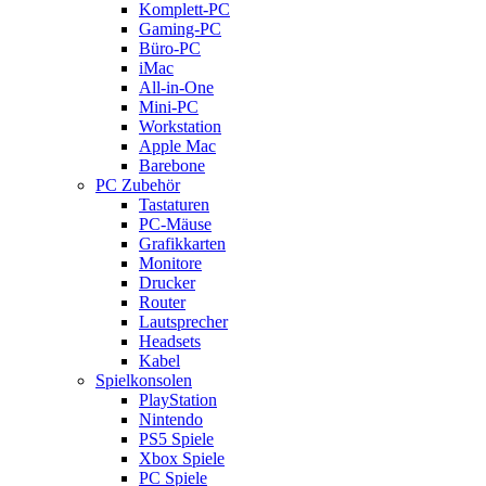
Komplett-PC
Gaming-PC
Büro-PC
iMac
All-in-One
Mini-PC
Workstation
Apple Mac
Barebone
PC Zubehör
Tastaturen
PC-Mäuse
Grafikkarten
Monitore
Drucker
Router
Lautsprecher
Headsets
Kabel
Spielkonsolen
PlayStation
Nintendo
PS5 Spiele
Xbox Spiele
PC Spiele