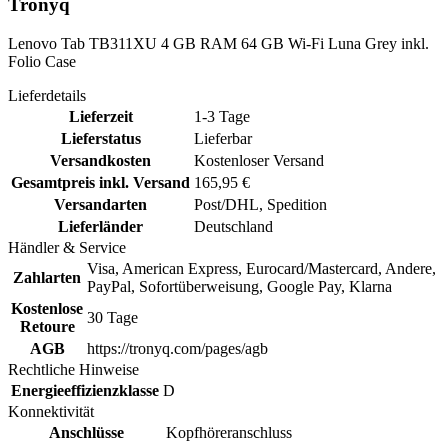
Tronyq
Lenovo Tab TB311XU 4 GB RAM 64 GB Wi-Fi Luna Grey inkl.
Folio Case
Lieferdetails
Lieferzeit
1-3 Tage
Lieferstatus
Lieferbar
Versandkosten
Kostenloser Versand
Gesamtpreis inkl. Versand
165,95 €
Versandarten
Post/DHL, Spedition
Lieferländer
Deutschland
Händler & Service
Visa, American Express, Eurocard/Mastercard, Andere,
Zahlarten
PayPal, Sofortüberweisung, Google Pay, Klarna
Kostenlose
30 Tage
Retoure
AGB
https://tronyq.com/pages/agb
Rechtliche Hinweise
Energieeffizienzklasse
D
Konnektivität
Anschlüsse
Kopfhöreranschluss