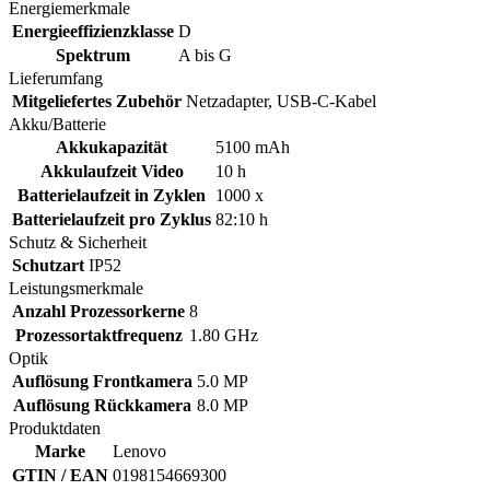
Energiemerkmale
Energieeffizienzklasse
D
Spektrum
A bis G
Lieferumfang
Mitgeliefertes Zubehör
Netzadapter, USB-C-Kabel
Akku/Batterie
Akkukapazität
5100 mAh
Akkulaufzeit Video
10 h
Batterielaufzeit in Zyklen
1000 x
Batterielaufzeit pro Zyklus
82:10 h
Schutz & Sicherheit
Schutzart
IP52
Leistungsmerkmale
Anzahl Prozessorkerne
8
Prozessortaktfrequenz
1.80 GHz
Optik
Auflösung Frontkamera
5.0 MP
Auflösung Rückkamera
8.0 MP
Produktdaten
Marke
Lenovo
GTIN / EAN
0198154669300