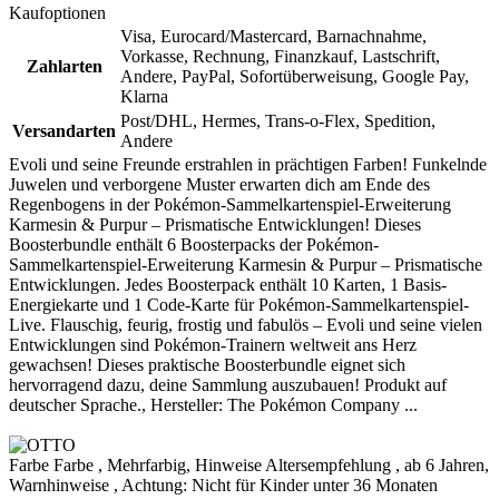
Kaufoptionen
Visa, Eurocard/Mastercard, Barnachnahme,
Vorkasse, Rechnung, Finanzkauf, Lastschrift,
Zahlarten
Andere, PayPal, Sofortüberweisung, Google Pay,
Klarna
Post/DHL, Hermes, Trans-o-Flex, Spedition,
Versandarten
Andere
Evoli und seine Freunde erstrahlen in prächtigen Farben! Funkelnde
Juwelen und verborgene Muster erwarten dich am Ende des
Regenbogens in der Pokémon-Sammelkartenspiel-Erweiterung
Karmesin & Purpur – Prismatische Entwicklungen! Dieses
Boosterbundle enthält 6 Boosterpacks der Pokémon-
Sammelkartenspiel-Erweiterung Karmesin & Purpur – Prismatische
Entwicklungen. Jedes Boosterpack enthält 10 Karten, 1 Basis-
Energiekarte und 1 Code-Karte für Pokémon-Sammelkartenspiel-
Live. Flauschig, feurig, frostig und fabulös – Evoli und seine vielen
Entwicklungen sind Pokémon-Trainern weltweit ans Herz
gewachsen! Dieses praktische Boosterbundle eignet sich
hervorragend dazu, deine Sammlung auszubauen! Produkt auf
deutscher Sprache., Hersteller: The Pokémon Company ...
Farbe Farbe , Mehrfarbig, Hinweise Altersempfehlung , ab 6 Jahren,
Warnhinweise , Achtung: Nicht für Kinder unter 36 Monaten