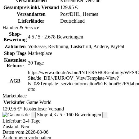
Versandkosten
Kostenloser Versand
Gesamtpreis inkl. Versand
129,95 €
Versandarten
Post/DHL, Hermes
Lieferländer
Deutschland
Händler & Service
Shop-
4,5 / 5 · 2.678 Bewertungen
Bewertung
Zahlarten
Vorkasse, Rechnung, Lastschrift, Andere, PayPal
Shop-Tags
Marketplace
Kostenlose
30 Tage
Retoure
https://www.otto.de/is-bin/INTERSHOP.enfinity/WFS/O
Site/de_DE/-/EUR/OV_ViewTemplate-View?
AGB
ls=0&Template=serviceinformation%2Fabout%2FSIabou
otto
Marketplace
Verkäufer
Game World
129,95 €*
Kostenloser Versand
Shop: 4,3 / 5 · 160 Bewertungen
Lieferbar:
2-4 Tage
Zustand: Neu
Daten vom 2026-08-06
Änderungen vorbehalten