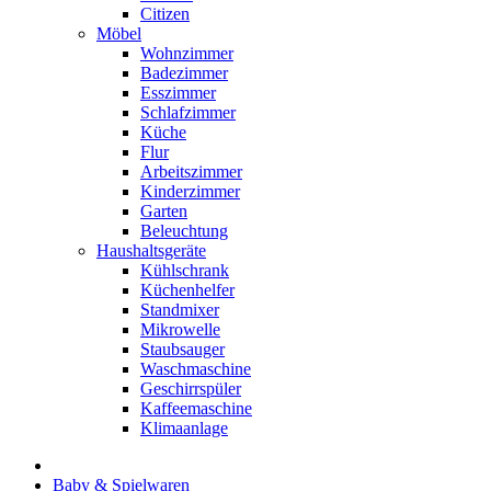
Citizen
Möbel
Wohnzimmer
Badezimmer
Esszimmer
Schlafzimmer
Küche
Flur
Arbeitszimmer
Kinderzimmer
Garten
Beleuchtung
Haushaltsgeräte
Kühlschrank
Küchenhelfer
Standmixer
Mikrowelle
Staubsauger
Waschmaschine
Geschirrspüler
Kaffeemaschine
Klimaanlage
Baby & Spielwaren