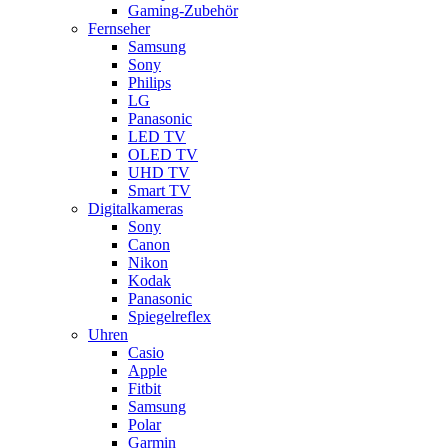
Gaming-Zubehör
Fernseher
Samsung
Sony
Philips
LG
Panasonic
LED TV
OLED TV
UHD TV
Smart TV
Digitalkameras
Sony
Canon
Nikon
Kodak
Panasonic
Spiegelreflex
Uhren
Casio
Apple
Fitbit
Samsung
Polar
Garmin