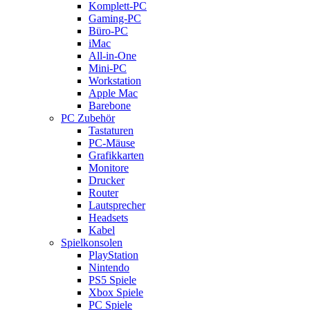
Komplett-PC
Gaming-PC
Büro-PC
iMac
All-in-One
Mini-PC
Workstation
Apple Mac
Barebone
PC Zubehör
Tastaturen
PC-Mäuse
Grafikkarten
Monitore
Drucker
Router
Lautsprecher
Headsets
Kabel
Spielkonsolen
PlayStation
Nintendo
PS5 Spiele
Xbox Spiele
PC Spiele