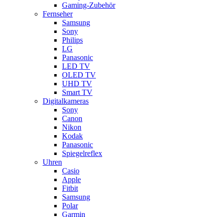
Gaming-Zubehör
Fernseher
Samsung
Sony
Philips
LG
Panasonic
LED TV
OLED TV
UHD TV
Smart TV
Digitalkameras
Sony
Canon
Nikon
Kodak
Panasonic
Spiegelreflex
Uhren
Casio
Apple
Fitbit
Samsung
Polar
Garmin