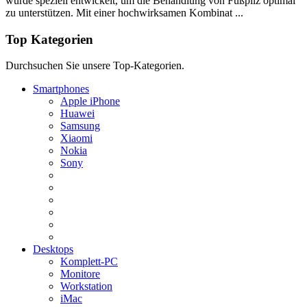
wurde speziell entwickelt, um die Behandlung von Fußpilz optimal
zu unterstützen. Mit einer hochwirksamen Kombinat ...
Top Kategorien
Durchsuchen Sie unsere Top-Kategorien.
Smartphones
Apple iPhone
Huawei
Samsung
Xiaomi
Nokia
Sony
Desktops
Komplett-PC
Monitore
Workstation
iMac