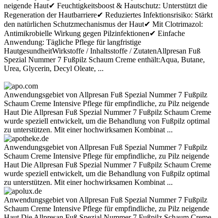
neigende Haut✔ Feuchtigkeitsboost & Hautschutz: Unterstützt die
Regeneration der Hautbarriere✔ Reduziertes Infektionsrisiko: Stärkt
den natürlichen Schutzmechanismus der Haut✔ Mit Clotrimazol:
Antimikrobielle Wirkung gegen Pilzinfektionen✔ Einfache
Anwendung: Tägliche Pflege für langfristige
HautgesundheitWirkstoffe / Inhaltsstoffe / ZutatenAllpresan Fuß
Spezial Nummer 7 Fußpilz Schaum Creme enthält:Aqua, Butane,
Urea, Glycerin, Decyl Oleate, ...
Anwendungsgebiet von Allpresan Fuß Spezial Nummer 7 Fußpilz
Schaum Creme Intensive Pflege für empfindliche, zu Pilz neigende
Haut Die Allpresan Fuß Spezial Nummer 7 Fußpilz Schaum Creme
wurde speziell entwickelt, um die Behandlung von Fußpilz optimal
zu unterstützen. Mit einer hochwirksamen Kombinat ...
Anwendungsgebiet von Allpresan Fuß Spezial Nummer 7 Fußpilz
Schaum Creme Intensive Pflege für empfindliche, zu Pilz neigende
Haut Die Allpresan Fuß Spezial Nummer 7 Fußpilz Schaum Creme
wurde speziell entwickelt, um die Behandlung von Fußpilz optimal
zu unterstützen. Mit einer hochwirksamen Kombinat ...
Anwendungsgebiet von Allpresan Fuß Spezial Nummer 7 Fußpilz
Schaum Creme Intensive Pflege für empfindliche, zu Pilz neigende
Haut Die Allpresan Fuß Spezial Nummer 7 Fußpilz Schaum Creme