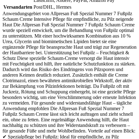
Lastschrift, Andere, PayPal, Amazon Pay
Versandarten
Post/DHL, Hermes
Anwendungsgebiet von Allpresan Fuß Spezial Nummer 7 Fußpilz
Schaum Creme Intensive Pflege für empfindliche, zu Pilz neigende
Haut Die Allpresan Fuß Spezial Nummer 7 Fußpilz Schaum Creme
wurde speziell entwickelt, um die Behandlung von Fußpilz optimal
zu unterstützen. Mit einer hochwirksamen Kombination aus 10 %
Urea, Glycerin und biomimetischen Lipiden bietet sie eine
ergänzende Pflege für beanspruchte Haut und trägt zur Regeneration
der Hautbarriere bei. Unterstützung bei Fußpilz – Feuchtigkeit &
Schutz Diese spezielle Schaum-Creme versorgt die Haut intensiv
mit Feuchtigkeit und hilft, ihre natürliche Schutzfunktion zu stärken.
Dadurch wird das Risiko des Eindringens von Pilzsporen und
anderen Keimen deutlich reduziert. Zusätzlich enthält die Creme
Clotrimazol, einen bewährten antimikrobiellen Wirkstoff, der aktiv
zur Bekämpfung von Pilzinfektionen beiträgt. Da Fußpilz oft mit
Juckreiz, Rötung und Schuppung einhergeht, ist eine gezielte Pflege
besonders wichtig, um eine Verschlimmerung oder erneute Infektion
zu vermeiden. Für gesunde und widerstandsfähige Haut – tägliche
Anwendung empfohlen Die Allpresan Fuß Spezial Nummer 7
Fußpilz Schaum Creme lässt sich leicht auftragen und zieht schnell
ein, ohne zu fetten. Eine regelmäßige Anwendung hilft, die Haut
nachhaltig zu schützen und ihre Widerstandskraft zu verbessern –
für gesunde Füße und mehr Wohlbefinden. Vorteile auf einen Blick:
✔ Spezialpflege bei Fußpilz: Ideal für empfindliche, zu Pilz