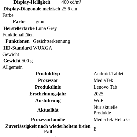
Display-Helligkeit
400 cd/m²
Display-Diagonale metrisch
25.6 cm
Farbe
Farbe
grau
Herstellerfarbe
Luna Grey
Funktionalitäten
Funktionen
Gesichtserkennung
HD-Standard
WUXGA
Gewicht
Gewicht
500 g
Allgemein
Produkttyp
Android-Tablet
Prozessor
MediaTek
Produktlinie
Lenovo Tab
Erscheinungsjahr
2025
Ausführung
Wi-Fi
Nur aktuelle
Aktualität
Produkte
Prozessorfamilie
MediaTek Helio G
Zuverlässigkeit nach wiederholtem freien
E
Fall