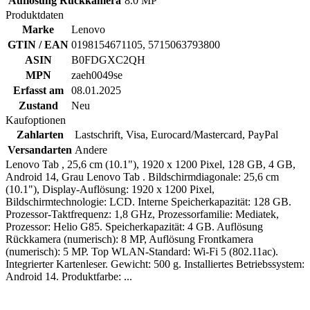
Auflösung Rückkamera
8.0 MP
Produktdaten
Marke
Lenovo
GTIN / EAN
0198154671105, 5715063793800
ASIN
B0FDGXC2QH
MPN
zaeh0049se
Erfasst am
08.01.2025
Zustand
Neu
Kaufoptionen
Zahlarten
Lastschrift, Visa, Eurocard/Mastercard, PayPal
Versandarten
Andere
Lenovo Tab , 25,6 cm (10.1"), 1920 x 1200 Pixel, 128 GB, 4 GB,
Android 14, Grau Lenovo Tab . Bildschirmdiagonale: 25,6 cm
(10.1"), Display-Auflösung: 1920 x 1200 Pixel,
Bildschirmtechnologie: LCD. Interne Speicherkapazität: 128 GB.
Prozessor-Taktfrequenz: 1,8 GHz, Prozessorfamilie: Mediatek,
Prozessor: Helio G85. Speicherkapazität: 4 GB. Auflösung
Rückkamera (numerisch): 8 MP, Auflösung Frontkamera
(numerisch): 5 MP. Top WLAN-Standard: Wi-Fi 5 (802.11ac).
Integrierter Kartenleser. Gewicht: 500 g. Installiertes Betriebssystem:
Android 14. Produktfarbe: ...