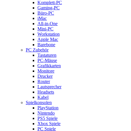
Komplett-PC
Gaming-PC
Büro-PC
iMac
All-in-One
Mini-PC
Workstation
Apple Mac
Barebone
PC Zubehör
Tastaturen
PC-Mäuse
Grafikkarten
Monitore
Drucker
Router
Lautsprecher
Headsets
Kabel
Spielkonsolen
PlayStation
Nintendo
PS5 Spiele
Xbox Spiele
PC Spiele