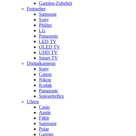
Gaming-Zubehör
Fernseher
Samsung
Sony
Philips
LG
Panasonic
LED TV
OLED TV
UHD TV
Smart TV
Digitalkameras
Sony
Canon
Nikon
Kodak
Panasonic
Spiegelreflex
Uhren
Casio
Apple
Fitbit
Samsung
Polar
Garmin