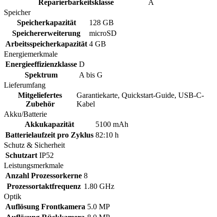
Reparierbarkeitsklasse
A
Speicher
Speicherkapazität
128 GB
Speichererweiterung
microSD
Arbeitsspeicherkapazität
4 GB
Energiemerkmale
Energieeffizienzklasse
D
Spektrum
A bis G
Lieferumfang
Mitgeliefertes
Garantiekarte, Quickstart-Guide, USB-C-
Zubehör
Kabel
Akku/Batterie
Akkukapazität
5100 mAh
Batterielaufzeit pro Zyklus
82:10 h
Schutz & Sicherheit
Schutzart
IP52
Leistungsmerkmale
Anzahl Prozessorkerne
8
Prozessortaktfrequenz
1.80 GHz
Optik
Auflösung Frontkamera
5.0 MP