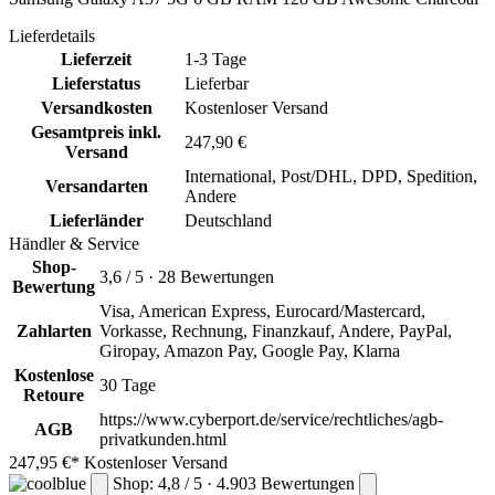
Lieferdetails
Lieferzeit
1-3 Tage
Lieferstatus
Lieferbar
Versandkosten
Kostenloser Versand
Gesamtpreis inkl.
247,90 €
Versand
International, Post/DHL, DPD, Spedition,
Versandarten
Andere
Lieferländer
Deutschland
Händler & Service
Shop-
3,6 / 5 · 28 Bewertungen
Bewertung
Visa, American Express, Eurocard/Mastercard,
Zahlarten
Vorkasse, Rechnung, Finanzkauf, Andere, PayPal,
Giropay, Amazon Pay, Google Pay, Klarna
Kostenlose
30 Tage
Retoure
https://www.cyberport.de/service/rechtliches/agb-
AGB
privatkunden.html
247,95 €*
Kostenloser Versand
Shop: 4,8 / 5 · 4.903 Bewertungen