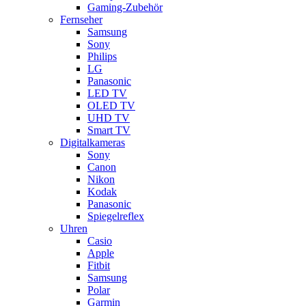
Gaming-Zubehör
Fernseher
Samsung
Sony
Philips
LG
Panasonic
LED TV
OLED TV
UHD TV
Smart TV
Digitalkameras
Sony
Canon
Nikon
Kodak
Panasonic
Spiegelreflex
Uhren
Casio
Apple
Fitbit
Samsung
Polar
Garmin