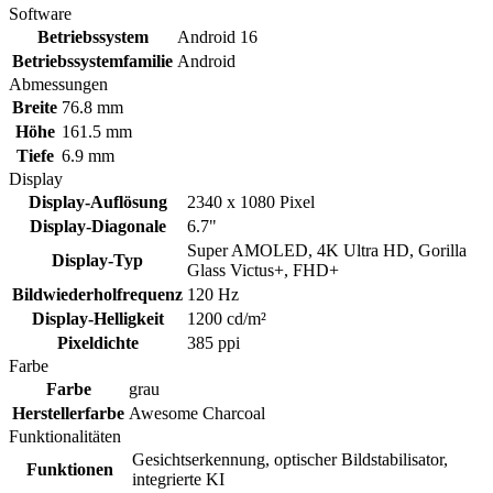
Software
Betriebssystem
Android 16
Betriebssystemfamilie
Android
Abmessungen
Breite
76.8 mm
Höhe
161.5 mm
Tiefe
6.9 mm
Display
Display-Auflösung
2340 x 1080 Pixel
Display-Diagonale
6.7"
Super AMOLED, 4K Ultra HD, Gorilla
Display-Typ
Glass Victus+, FHD+
Bildwiederholfrequenz
120 Hz
Display-Helligkeit
1200 cd/m²
Pixeldichte
385 ppi
Farbe
Farbe
grau
Herstellerfarbe
Awesome Charcoal
Funktionalitäten
Gesichtserkennung, optischer Bildstabilisator,
Funktionen
integrierte KI