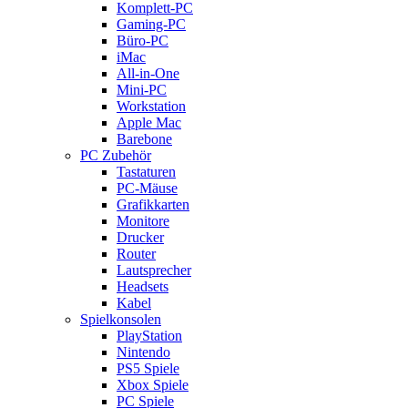
Komplett-PC
Gaming-PC
Büro-PC
iMac
All-in-One
Mini-PC
Workstation
Apple Mac
Barebone
PC Zubehör
Tastaturen
PC-Mäuse
Grafikkarten
Monitore
Drucker
Router
Lautsprecher
Headsets
Kabel
Spielkonsolen
PlayStation
Nintendo
PS5 Spiele
Xbox Spiele
PC Spiele