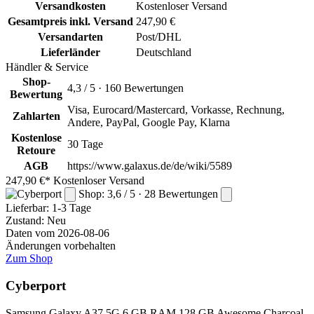
Versandkosten
Kostenloser Versand
Gesamtpreis inkl. Versand
247,90 €
Versandarten
Post/DHL
Lieferländer
Deutschland
Händler & Service
Shop-
4,3 / 5 · 160 Bewertungen
Bewertung
Visa, Eurocard/Mastercard, Vorkasse, Rechnung,
Zahlarten
Andere, PayPal, Google Pay, Klarna
Kostenlose
30 Tage
Retoure
AGB
https://www.galaxus.de/de/wiki/5589
247,90 €*
Kostenloser Versand
Shop: 3,6 / 5 · 28 Bewertungen
Lieferbar:
1-3 Tage
Zustand: Neu
Daten vom 2026-08-06
Änderungen vorbehalten
Zum Shop
Cyberport
Samsung Galaxy A37 5G 6 GB RAM 128 GB Awesome Charcoal