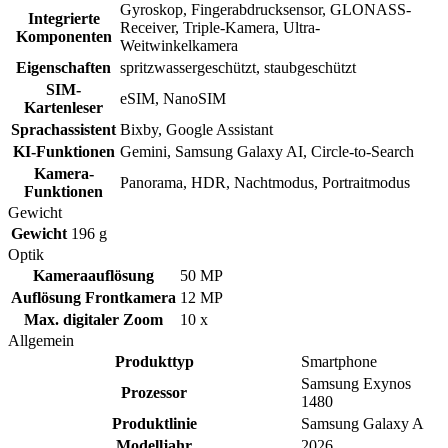
Gyroskop, Fingerabdrucksensor, GLONASS-
Integrierte
Receiver, Triple-Kamera, Ultra-
Komponenten
Weitwinkelkamera
Eigenschaften
spritzwassergeschützt, staubgeschützt
SIM-
eSIM, NanoSIM
Kartenleser
Sprachassistent
Bixby, Google Assistant
KI-Funktionen
Gemini, Samsung Galaxy AI, Circle-to-Search
Kamera-
Panorama, HDR, Nachtmodus, Portraitmodus
Funktionen
Gewicht
Gewicht
196 g
Optik
Kameraauflösung
50 MP
Auflösung Frontkamera
12 MP
Max. digitaler Zoom
10 x
Allgemein
Produkttyp
Smartphone
Samsung Exynos
Prozessor
1480
Produktlinie
Samsung Galaxy A
Modelljahr
2026