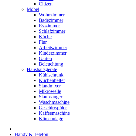
Citizen
Möbel
Wohnzimmer
Badezimmer
Esszimmer
Schlafzimmer
Küche
Flur
Arbeitszimmer
Kinderzimmer
Garten
Beleuchtung
Haushaltsgeräte
Kühlschrank
Küchenhelfer
Standmixer
Mikrowelle
Staubsauger
Waschmaschine
Geschirrspüler
Kaffeemaschine
Klimaanlage
Handy & Telefon