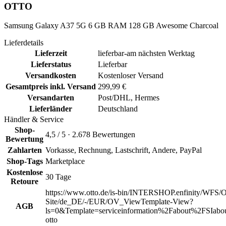
OTTO
Samsung Galaxy A37 5G 6 GB RAM 128 GB Awesome Charcoal
Lieferdetails
Lieferzeit
lieferbar-am nächsten Werktag
Lieferstatus
Lieferbar
Versandkosten
Kostenloser Versand
Gesamtpreis inkl. Versand
299,99 €
Versandarten
Post/DHL, Hermes
Lieferländer
Deutschland
Händler & Service
Shop-
4,5 / 5 · 2.678 Bewertungen
Bewertung
Zahlarten
Vorkasse, Rechnung, Lastschrift, Andere, PayPal
Shop-Tags
Marketplace
Kostenlose
30 Tage
Retoure
https://www.otto.de/is-bin/INTERSHOP.enfinity/WFS/O
Site/de_DE/-/EUR/OV_ViewTemplate-View?
AGB
ls=0&Template=serviceinformation%2Fabout%2FSIabou
otto