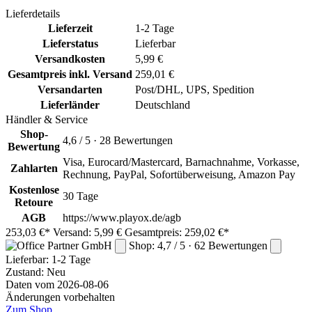
Lieferdetails
Lieferzeit
1-2 Tage
Lieferstatus
Lieferbar
Versandkosten
5,99 €
Gesamtpreis inkl. Versand
259,01 €
Versandarten
Post/DHL, UPS, Spedition
Lieferländer
Deutschland
Händler & Service
Shop-
4,6 / 5 · 28 Bewertungen
Bewertung
Visa, Eurocard/Mastercard, Barnachnahme, Vorkasse,
Zahlarten
Rechnung, PayPal, Sofortüberweisung, Amazon Pay
Kostenlose
30 Tage
Retoure
AGB
https://www.playox.de/agb
253,03 €*
Versand: 5,99 €
Gesamtpreis: 259,02 €*
Shop: 4,7 / 5 · 62 Bewertungen
Lieferbar:
1-2 Tage
Zustand: Neu
Daten vom 2026-08-06
Änderungen vorbehalten
Zum Shop