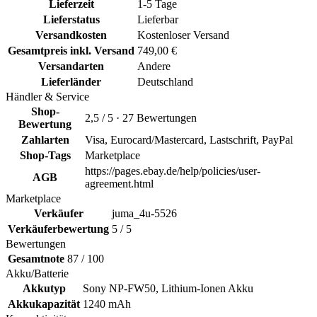
Lieferzeit
1-5 Tage
Lieferstatus
Lieferbar
Versandkosten
Kostenloser Versand
Gesamtpreis inkl. Versand
749,00 €
Versandarten
Andere
Lieferländer
Deutschland
Händler & Service
Shop-
2,5 / 5 · 27 Bewertungen
Bewertung
Zahlarten
Visa, Eurocard/Mastercard, Lastschrift, PayPal
Shop-Tags
Marketplace
https://pages.ebay.de/help/policies/user-
AGB
agreement.html
Marketplace
Verkäufer
juma_4u-5526
Verkäuferbewertung
5 / 5
Bewertungen
Gesamtnote
87 / 100
Akku/Batterie
Akkutyp
Sony NP-FW50, Lithium-Ionen Akku
Akkukapazität
1240 mAh