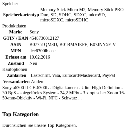
Speicher
Memory Stick Micro M2, Memory Stick PRO
Speicherkartentyp
Duo, SD, SDHC, SDXC, microSD,
microSDXC, microSDHC
Produktdaten
Marke
Sony
GTIN / EAN
4548736012127
ASIN
B07751QM8D, B01BMAIEFE, B07JNY5FJV
MPN
ilce6300lb.cec
Erfasst am
10.02.2016
Zustand
Neu
Kaufoptionen
Zahlarten
Lastschrift, Visa, Eurocard/Mastercard, PayPal
Versandarten
Andere
Sony a6300 ILCE-6300L - Digitalkamera - Ultra High Definition -
30 BpS - spiegelfreies System - 24,2 MPix - 3 x optischer Zoom 16-
50-mm-Objektiv - Wi-Fi, NFC - Schwarz ...
Top Kategorien
Durchsuchen Sie unsere Top-Kategorien.