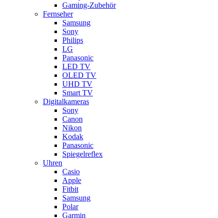
Gaming-Zubehör
Fernseher
Samsung
Sony
Philips
LG
Panasonic
LED TV
OLED TV
UHD TV
Smart TV
Digitalkameras
Sony
Canon
Nikon
Kodak
Panasonic
Spiegelreflex
Uhren
Casio
Apple
Fitbit
Samsung
Polar
Garmin