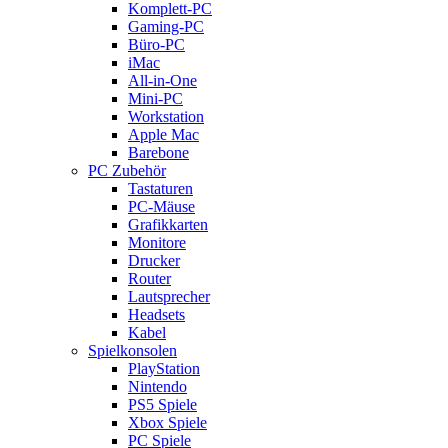
Komplett-PC
Gaming-PC
Büro-PC
iMac
All-in-One
Mini-PC
Workstation
Apple Mac
Barebone
PC Zubehör
Tastaturen
PC-Mäuse
Grafikkarten
Monitore
Drucker
Router
Lautsprecher
Headsets
Kabel
Spielkonsolen
PlayStation
Nintendo
PS5 Spiele
Xbox Spiele
PC Spiele