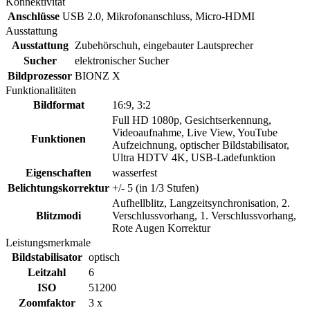
Konnektivität
Anschlüsse
USB 2.0, Mikrofonanschluss, Micro-HDMI
Ausstattung
Ausstattung
Zubehörschuh, eingebauter Lautsprecher
Sucher
elektronischer Sucher
Bildprozessor
BIONZ X
Funktionalitäten
Bildformat
16:9, 3:2
Full HD 1080p, Gesichtserkennung,
Videoaufnahme, Live View, YouTube
Funktionen
Aufzeichnung, optischer Bildstabilisator,
Ultra HDTV 4K, USB-Ladefunktion
Eigenschaften
wasserfest
Belichtungskorrektur
+/- 5 (in 1/3 Stufen)
Aufhellblitz, Langzeitsynchronisation, 2.
Blitzmodi
Verschlussvorhang, 1. Verschlussvorhang,
Rote Augen Korrektur
Leistungsmerkmale
Bildstabilisator
optisch
Leitzahl
6
ISO
51200
Zoomfaktor
3 x