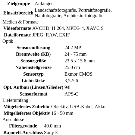
Zielgruppe
Anfänger
Landschaftsfotografie, Portraitfotografie,
Einsatzbereich
Nahfotografie, Architekturfotografie
Medien & Formate
Videoformate
AVCHD, H.264, MPEG-4, XAVC S
Dateiformate
JPEG, RAW, EXIF
Optik
Sensorauflösung
24.2 MP
Brennweite (KB)
24 - 75 mm
Sensorgröße
23.5 x 15.6 mm
Naheinstellgrenze
25.0 cm
Sensortyp
Exmor CMOS
Lichtstärke
3,5-5,6
Opt. Aufbau (Linsen/Glieder)
9/8
Sensorformat
APS-C
Lieferumfang
Mitgeliefertes Zubehör
Objektiv, USB-Kabel, Akku
Mitgeliefertes Objektiv
16 - 50 mm
Anschlüsse
Filtergewinde
40.0 mm
Bajonett-Anschluss
Sony E