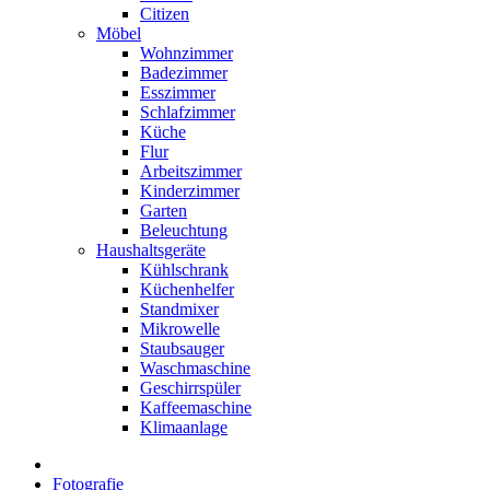
Citizen
Möbel
Wohnzimmer
Badezimmer
Esszimmer
Schlafzimmer
Küche
Flur
Arbeitszimmer
Kinderzimmer
Garten
Beleuchtung
Haushaltsgeräte
Kühlschrank
Küchenhelfer
Standmixer
Mikrowelle
Staubsauger
Waschmaschine
Geschirrspüler
Kaffeemaschine
Klimaanlage
Fotografie