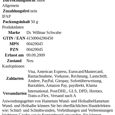
Darreichungsform
Salbe
Allgemein
Zuzahlungsfrei
nein
IFAP
Packungsinhalt
50 g
Produktdaten
Marke
Dr. Willmar Schwabe
GTIN / EAN
4150004290450
MPN
00429045
PZN
00429045
Erfasst am
09.09.2009
Zustand
Neu
Kaufoptionen
Visa, American Express, Eurocard/Mastercard,
Barnachnahme, Vorkasse, Rechnung, Lastschrift,
Zahlarten
Andere, PayPal, Giropay, Sofortüberweisung,
Barzahlen, Amazon Pay, paydirekt, Klarna
International, Post/DHL, GLS, DPD, Hermes,
Versandarten
Trans-o-Flex, Versand nach A
Anwendungsgebiet von Hametum Wund- und HeilsalbeHametum
Wund- und Heilsalbe können Sie bei oberflächlichen Hautdefekten
wie: Schürf- und Schnittwunden, Verbrühungen und Verbrennungen
leichteren Grades sowie Sonnenbrand anwenden. Sie können