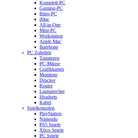
Komplett-PC
Gaming-PC
Büro-PC
iMac
All-in-One
Mini-PC
Workstation
Apple Mac
Barebone
PC Zubehör
Tastaturen
PC-Mäuse
Grafikkarten
Monitore
Drucker
Router
Lautsprecher
Headsets
Kabel
Spielkonsolen
PlayStation
Nintendo
PS5 Spiele
Xbox Spiele
PC Spiele