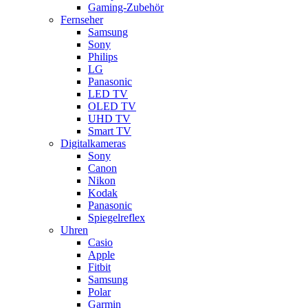
Gaming-Zubehör
Fernseher
Samsung
Sony
Philips
LG
Panasonic
LED TV
OLED TV
UHD TV
Smart TV
Digitalkameras
Sony
Canon
Nikon
Kodak
Panasonic
Spiegelreflex
Uhren
Casio
Apple
Fitbit
Samsung
Polar
Garmin