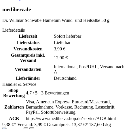
mediherz.de
Dr. Willmar Schwabe Hametum Wund- und Heilsalbe 50 g
Lieferdetails
Lieferzeit
Sofort lieferbar
Lieferstatus
Lieferbar
Versandkosten
3,90 €
Gesamtpreis inkl.
12,90 €
Versand
International, Post/DHL, Versand nach
Versandarten
A
Lieferländer
Deutschland
Händler & Service
Shop-
4,7 / 5 · 3 Bewertungen
Bewertung
Visa, American Express, Eurocard/Mastercard,
Zahlarten
Barnachnahme, Vorkasse, Rechnung, Lastschrift,
PayPal, Sofortüberweisung
AGB
https://www.mediherz-shop.de/service/AGB.html
9,38 €*
Versand: 3,99 €
Gesamtpreis: 13,37 €*
187,60 €/kg