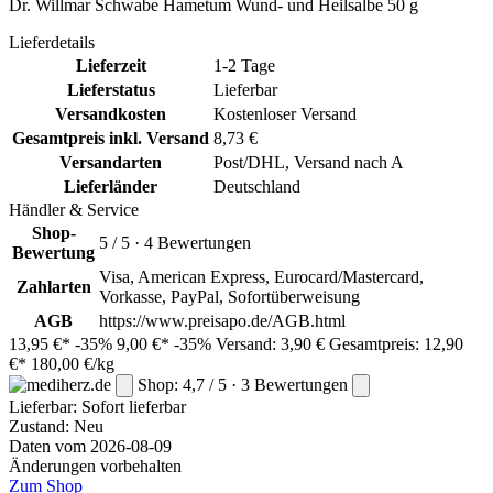
Dr. Willmar Schwabe Hametum Wund- und Heilsalbe 50 g
Lieferdetails
Lieferzeit
1-2 Tage
Lieferstatus
Lieferbar
Versandkosten
Kostenloser Versand
Gesamtpreis inkl. Versand
8,73 €
Versandarten
Post/DHL, Versand nach A
Lieferländer
Deutschland
Händler & Service
Shop-
5 / 5 · 4 Bewertungen
Bewertung
Visa, American Express, Eurocard/Mastercard,
Zahlarten
Vorkasse, PayPal, Sofortüberweisung
AGB
https://www.preisapo.de/AGB.html
13,95 €*
-35%
9,00 €*
-35%
Versand: 3,90 €
Gesamtpreis: 12,90
€*
180,00 €/kg
Shop: 4,7 / 5 · 3 Bewertungen
Lieferbar:
Sofort lieferbar
Zustand: Neu
Daten vom 2026-08-09
Änderungen vorbehalten
Zum Shop