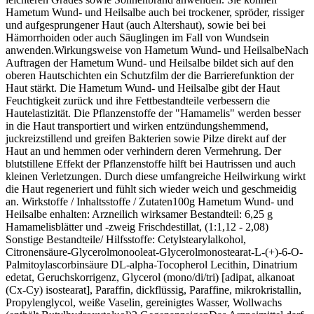
Hametum Wund- und Heilsalbe auch bei trockener, spröder, rissiger
und aufgesprungener Haut (auch Altershaut), sowie bei bei
Hämorrhoiden oder auch Säuglingen im Fall von Wundsein
anwenden.Wirkungsweise von Hametum Wund- und HeilsalbeNach
Auftragen der Hametum Wund- und Heilsalbe bildet sich auf den
oberen Hautschichten ein Schutzfilm der die Barrierefunktion der
Haut stärkt. Die Hametum Wund- und Heilsalbe gibt der Haut
Feuchtigkeit zurück und ihre Fettbestandteile verbessern die
Hautelastizität. Die Pflanzenstoffe der "Hamamelis" werden besser
in die Haut transportiert und wirken entzündungshemmend,
juckreizstillend und greifen Bakterien sowie Pilze direkt auf der
Haut an und hemmen oder verhindern deren Vermehrung. Der
blutstillene Effekt der Pflanzenstoffe hilft bei Hautrissen und auch
kleinen Verletzungen. Durch diese umfangreiche Heilwirkung wirkt
die Haut regeneriert und fühlt sich wieder weich und geschmeidig
an. Wirkstoffe / Inhaltsstoffe / Zutaten100g Hametum Wund- und
Heilsalbe enhalten: Arzneilich wirksamer Bestandteil: 6,25 g
Hamamelisblätter und -zweig Frischdestillat, (1:1,12 - 2,08)
Sonstige Bestandteile/ Hilfsstoffe: Cetylstearylalkohol,
Citronensäure-Glycerolmonooleat-Glycerolmonostearat-L-(+)-6-O-
Palmitoylascorbinsäure DL-alpha-Tocopherol Lecithin, Dinatrium
edetat, Geruchskorrigenz, Glycerol (mono/di/tri) [adipat, alkanoat
(Cx-Cy) isostearat], Paraffin, dickflüssig, Paraffine, mikrokristallin,
Propylenglycol, weiße Vaselin, gereinigtes Wasser, Wollwachs