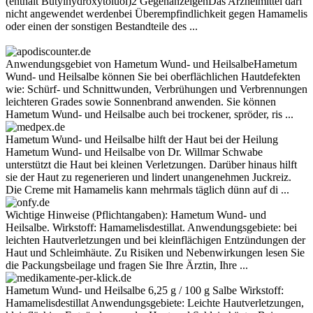
(enthält Butylhydroxytoluol)2 GegenanzeigenDas Arzneimittel darf
nicht angewendet werdenbei Überempfindlichkeit gegen Hamamelis
oder einen der sonstigen Bestandteile des ...
Anwendungsgebiet von Hametum Wund- und HeilsalbeHametum
Wund- und Heilsalbe können Sie bei oberflächlichen Hautdefekten
wie: Schürf- und Schnittwunden, Verbrühungen und Verbrennungen
leichteren Grades sowie Sonnenbrand anwenden. Sie können
Hametum Wund- und Heilsalbe auch bei trockener, spröder, ris ...
Hametum Wund- und Heilsalbe hilft der Haut bei der Heilung
Hametum Wund- und Heilsalbe von Dr. Willmar Schwabe
unterstützt die Haut bei kleinen Verletzungen. Darüber hinaus hilft
sie der Haut zu regenerieren und lindert unangenehmen Juckreiz.
Die Creme mit Hamamelis kann mehrmals täglich dünn auf di ...
Wichtige Hinweise (Pflichtangaben): Hametum Wund- und
Heilsalbe. Wirkstoff: Hamamelisdestillat. Anwendungsgebiete: bei
leichten Hautverletzungen und bei kleinflächigen Entzündungen der
Haut und Schleimhäute. Zu Risiken und Nebenwirkungen lesen Sie
die Packungsbeilage und fragen Sie Ihre Ärztin, Ihre ...
Hametum Wund- und Heilsalbe 6,25 g / 100 g Salbe Wirkstoff:
Hamamelisdestillat Anwendungsgebiete: Leichte Hautverletzungen,