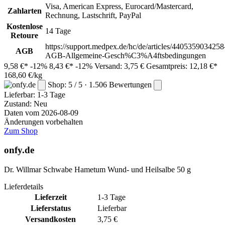
Visa, American Express, Eurocard/Mastercard,
Zahlarten
Rechnung, Lastschrift, PayPal
Kostenlose
14 Tage
Retoure
https://support.medpex.de/hc/de/articles/4405359034258
AGB
AGB-Allgemeine-Gesch%C3%A4ftsbedingungen
9,58 €*
-12%
8,43 €*
-12%
Versand: 3,75 €
Gesamtpreis: 12,18 €*
168,60 €/kg
Shop: 5 / 5 · 1.506 Bewertungen
Lieferbar:
1-3 Tage
Zustand: Neu
Daten vom 2026-08-09
Änderungen vorbehalten
Zum Shop
onfy.de
Dr. Willmar Schwabe Hametum Wund- und Heilsalbe 50 g
Lieferdetails
Lieferzeit
1-3 Tage
Lieferstatus
Lieferbar
Versandkosten
3,75 €