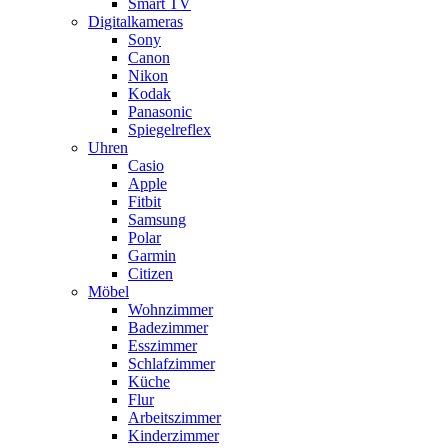
Smart TV
Digitalkameras
Sony
Canon
Nikon
Kodak
Panasonic
Spiegelreflex
Uhren
Casio
Apple
Fitbit
Samsung
Polar
Garmin
Citizen
Möbel
Wohnzimmer
Badezimmer
Esszimmer
Schlafzimmer
Küche
Flur
Arbeitszimmer
Kinderzimmer