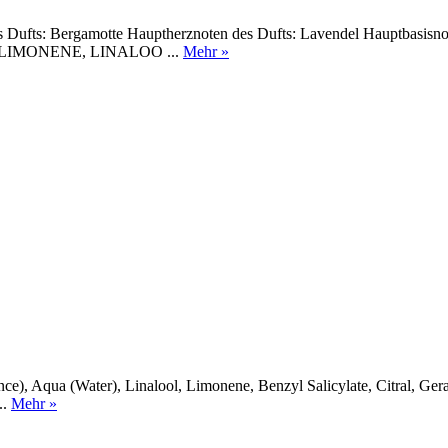
Dufts: Bergamotte Hauptherznoten des Dufts: Lavendel Hauptbasisnote
LIMONENE, LINALOO ...
Mehr »
grance), Aqua (Water), Linalool, Limonene, Benzyl Salicylate, Citral, 
..
Mehr »