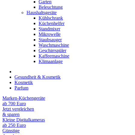
Garten
Beleuchtung
Haushaltsgeräte
Kühlschrank
Küchenhelfer
Standmixer
Mikrowelle
Staubsauger
Waschmaschine
Geschirrspüler
Kaffeemaschine
Klimaanlage
Gesundheit & Kosmetik
Kosmetik
Parfum
Marken-Küchengeräte
ab 700 Euro
Jetzt vergleichen
& sparen
Kleine Digitalkameras
ab 250 Euro
Günstige