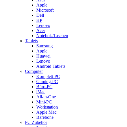
Apple
Microsoft
Dell
HP
Lenovo
Acer
Notebok-Taschen
Tablets
Samsung
Apple
Huawei
Lenovo
Android Tablets
Computer
Komplett-PC
Gaming-PC
Büro-PC
iMac
All-in-One
Mini-PC
Workstation
Apple Mac
Barebone
PC Zubehör