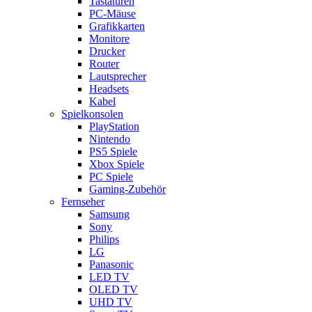
Tastaturen
PC-Mäuse
Grafikkarten
Monitore
Drucker
Router
Lautsprecher
Headsets
Kabel
Spielkonsolen
PlayStation
Nintendo
PS5 Spiele
Xbox Spiele
PC Spiele
Gaming-Zubehör
Fernseher
Samsung
Sony
Philips
LG
Panasonic
LED TV
OLED TV
UHD TV