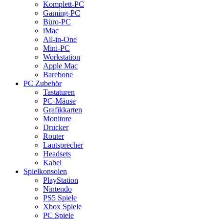
Komplett-PC
Gaming-PC
Büro-PC
iMac
All-in-One
Mini-PC
Workstation
Apple Mac
Barebone
PC Zubehör
Tastaturen
PC-Mäuse
Grafikkarten
Monitore
Drucker
Router
Lautsprecher
Headsets
Kabel
Spielkonsolen
PlayStation
Nintendo
PS5 Spiele
Xbox Spiele
PC Spiele