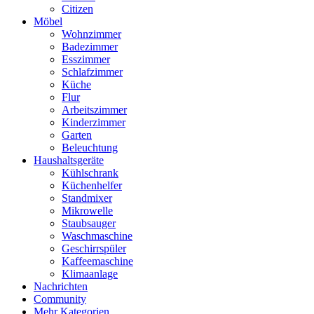
Citizen
Möbel
Wohnzimmer
Badezimmer
Esszimmer
Schlafzimmer
Küche
Flur
Arbeitszimmer
Kinderzimmer
Garten
Beleuchtung
Haushaltsgeräte
Kühlschrank
Küchenhelfer
Standmixer
Mikrowelle
Staubsauger
Waschmaschine
Geschirrspüler
Kaffeemaschine
Klimaanlage
Nachrichten
Community
Mehr Kategorien