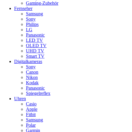
Gaming-Zubehör
Fernseher
Samsung
Sony
Philips
LG
Panasonic
LED TV
OLED TV
UHD TV
Smart TV
Digitalkameras
Sony
Canon
Nikon
Kodak
Panasonic
Spiegelreflex
Uhren
Casio
Apple
Fitbit
Samsung
Polar
Garmin