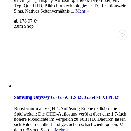
61 cm (24"), Display-Auflösung: 2560 x 1440 Pixel, HD-
Typ: Quad HD, Bildschirmtechnologie: LCD, Reaktionszeit:
5 ms, Natives Seitenverhältnis ...
Mehr »
ab 178,97 €*
Zum Shop
♡
Samsung Odyssey G5 G55C LS32CG554EUXEN 32''
Boost your reality QHD-Auflösung Erlebe realitätsnahe
Spielwelten: Die QHD-Auflösung verfügt über eine 1,7-fach
höhere Pixeldichte im Vergleich zu Full HD. Dadurch lassen
sich Bilder detailliert und gestochen scharf wiedergeben. Mit
dem größeren Sich ...
Mehr »