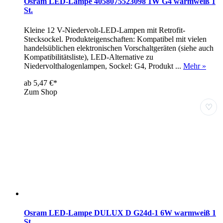
Osram LED-Lampe 4058075523098 1W G4 warmweiß 1
St.
Kleine 12 V-Niedervolt-LED-Lampen mit Retrofit-
Stecksockel. Produkteigenschaften: Kompatibel mit vielen
handelsüblichen elektronischen Vorschaltgeräten (siehe auch
Kompatibilitätsliste), LED-Alternative zu
Niedervolthalogenlampen, Sockel: G4, Produkt ...
Mehr »
ab 5,47 €*
Zum Shop
♡
Osram LED-Lampe DULUX D G24d-1 6W warmweiß 1
St.