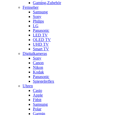
Gaming-Zubehör
Fernseher
Samsung
Sony
Philips
LG
Panasonic
LED TV
OLED TV
UHD TV
Smart TV
Digitalkameras
Sony
Canon
Nikon
Kodak
Panasonic
Spiegelreflex
Uhren
Casio
Apple
Fitbit
Samsung
Polar
Garmin