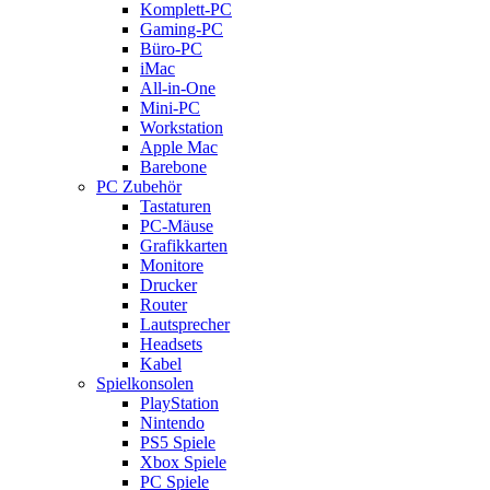
Komplett-PC
Gaming-PC
Büro-PC
iMac
All-in-One
Mini-PC
Workstation
Apple Mac
Barebone
PC Zubehör
Tastaturen
PC-Mäuse
Grafikkarten
Monitore
Drucker
Router
Lautsprecher
Headsets
Kabel
Spielkonsolen
PlayStation
Nintendo
PS5 Spiele
Xbox Spiele
PC Spiele