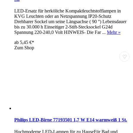
LED-Ersatz für herköliche Kompaktleuchtstofflampen in
KVG Leuchten oder an Netzspannung IP20-Schutz
Drehbarer Sockel um seine Längsachse ( 90 °) Lebensdauer
bis zu 30.000 h Einseitiger 2-Stift-Stecksockel G24d
Spannung 220-240,0 Volt HINWEIS- Die Far ...
Mehr »
ab 5,45 €*
Zum Shop
♡
Philips LED-Birne 77193501 1,7 W E14 warmweiß 1 St.
Hochmoderne LED-Lampen für zu HauseFür Bad und