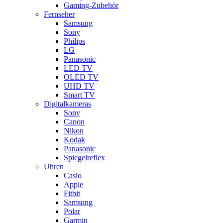
Gaming-Zubehör
Fernseher
Samsung
Sony
Philips
LG
Panasonic
LED TV
OLED TV
UHD TV
Smart TV
Digitalkameras
Sony
Canon
Nikon
Kodak
Panasonic
Spiegelreflex
Uhren
Casio
Apple
Fitbit
Samsung
Polar
Garmin