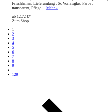
Frischhalten, Lieferumfang , 6x Vorratsglas, Farbe ,
transparent, Pflege ...
Mehr »
ab 12,72 €*
Zum Shop
1
2
3
4
5
6
7
8
9
...
129