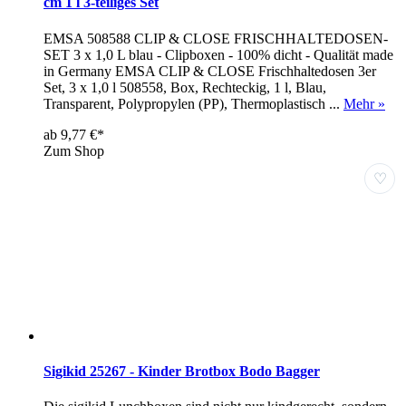
cm 1 l 3-teiliges Set
EMSA 508588 CLIP & CLOSE FRISCHHALTEDOSEN-
SET 3 x 1,0 L blau - Clipboxen - 100% dicht - Qualität made
in Germany EMSA CLIP & CLOSE Frischhaltedosen 3er
Set, 3 x 1,0 l 508558, Box, Rechteckig, 1 l, Blau,
Transparent, Polypropylen (PP), Thermoplastisch ...
Mehr »
ab 9,77 €*
Zum Shop
♡
Sigikid 25267 - Kinder Brotbox Bodo Bagger