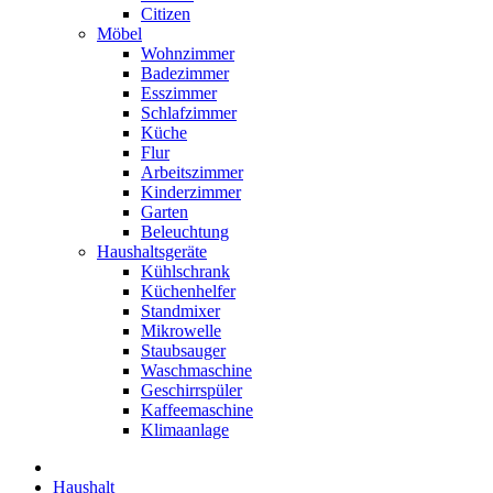
Citizen
Möbel
Wohnzimmer
Badezimmer
Esszimmer
Schlafzimmer
Küche
Flur
Arbeitszimmer
Kinderzimmer
Garten
Beleuchtung
Haushaltsgeräte
Kühlschrank
Küchenhelfer
Standmixer
Mikrowelle
Staubsauger
Waschmaschine
Geschirrspüler
Kaffeemaschine
Klimaanlage
Haushalt