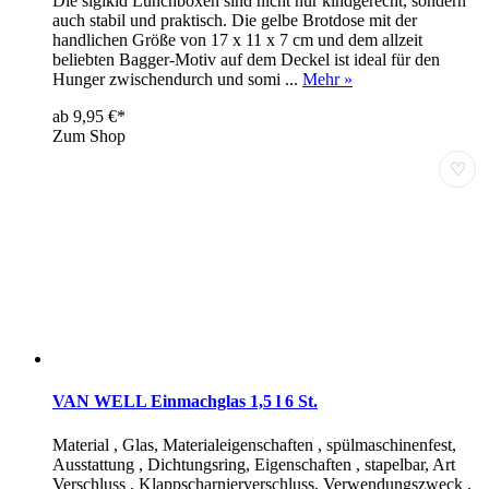
Die sigikid Lunchboxen sind nicht nur kindgerecht, sondern
auch stabil und praktisch. Die gelbe Brotdose mit der
handlichen Größe von 17 x 11 x 7 cm und dem allzeit
beliebten Bagger-Motiv auf dem Deckel ist ideal für den
Hunger zwischendurch und somi ...
Mehr »
ab 9,95 €*
Zum Shop
♡
VAN WELL Einmachglas 1,5 l 6 St.
Material , Glas, Materialeigenschaften , spülmaschinenfest,
Ausstattung , Dichtungsring, Eigenschaften , stapelbar, Art
Verschluss , Klappscharnierverschluss, Verwendungszweck ,