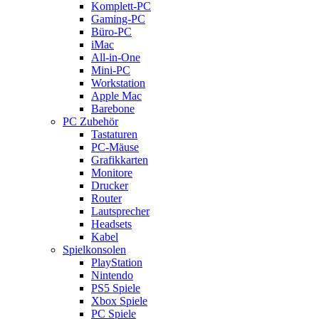
Komplett-PC
Gaming-PC
Büro-PC
iMac
All-in-One
Mini-PC
Workstation
Apple Mac
Barebone
PC Zubehör
Tastaturen
PC-Mäuse
Grafikkarten
Monitore
Drucker
Router
Lautsprecher
Headsets
Kabel
Spielkonsolen
PlayStation
Nintendo
PS5 Spiele
Xbox Spiele
PC Spiele