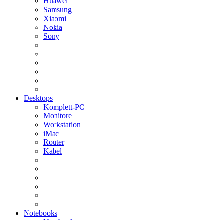
Huawei
Samsung
Xiaomi
Nokia
Sony
Desktops
Komplett-PC
Monitore
Workstation
iMac
Router
Kabel
Notebooks