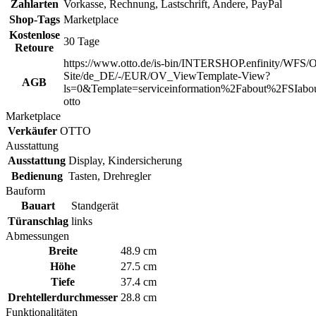
Zahlarten
Vorkasse, Rechnung, Lastschrift, Andere, PayPal
Shop-Tags
Marketplace
Kostenlose
30 Tage
Retoure
https://www.otto.de/is-bin/INTERSHOP.enfinity/WFS/O
Site/de_DE/-/EUR/OV_ViewTemplate-View?
AGB
ls=0&Template=serviceinformation%2Fabout%2FSIabou
otto
Marketplace
Verkäufer
OTTO
Ausstattung
Ausstattung
Display, Kindersicherung
Bedienung
Tasten, Drehregler
Bauform
Bauart
Standgerät
Türanschlag
links
Abmessungen
Breite
48.9 cm
Höhe
27.5 cm
Tiefe
37.4 cm
Drehtellerdurchmesser
28.8 cm
Funktionalitäten