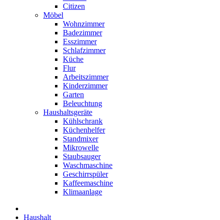
Citizen
Möbel
Wohnzimmer
Badezimmer
Esszimmer
Schlafzimmer
Küche
Flur
Arbeitszimmer
Kinderzimmer
Garten
Beleuchtung
Haushaltsgeräte
Kühlschrank
Küchenhelfer
Standmixer
Mikrowelle
Staubsauger
Waschmaschine
Geschirrspüler
Kaffeemaschine
Klimaanlage
Haushalt