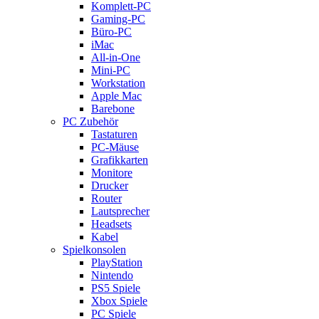
Komplett-PC
Gaming-PC
Büro-PC
iMac
All-in-One
Mini-PC
Workstation
Apple Mac
Barebone
PC Zubehör
Tastaturen
PC-Mäuse
Grafikkarten
Monitore
Drucker
Router
Lautsprecher
Headsets
Kabel
Spielkonsolen
PlayStation
Nintendo
PS5 Spiele
Xbox Spiele
PC Spiele