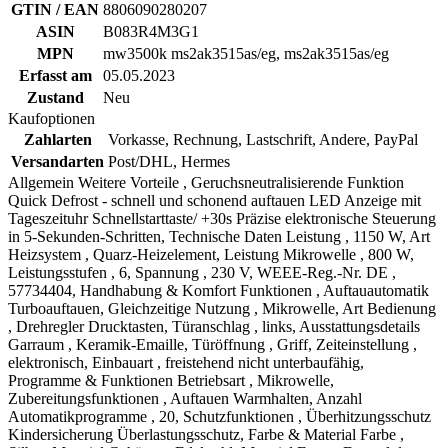
GTIN / EAN
8806090280207
ASIN
B083R4M3G1
MPN
mw3500k ms2ak3515as/eg, ms2ak3515as/eg
Erfasst am
05.05.2023
Zustand
Neu
Kaufoptionen
Zahlarten
Vorkasse, Rechnung, Lastschrift, Andere, PayPal
Versandarten
Post/DHL, Hermes
Allgemein Weitere Vorteile , Geruchsneutralisierende Funktion
Quick Defrost - schnell und schonend auftauen LED Anzeige mit
Tageszeituhr Schnellstarttaste/ +30s Präzise elektronische Steuerung
in 5-Sekunden-Schritten, Technische Daten Leistung , 1150 W, Art
Heizsystem , Quarz-Heizelement, Leistung Mikrowelle , 800 W,
Leistungsstufen , 6, Spannung , 230 V, WEEE-Reg.-Nr. DE ,
57734404, Handhabung & Komfort Funktionen , Auftauautomatik
Turboauftauen, Gleichzeitige Nutzung , Mikrowelle, Art Bedienung
, Drehregler Drucktasten, Türanschlag , links, Ausstattungsdetails
Garraum , Keramik-Emaille, Türöffnung , Griff, Zeiteinstellung ,
elektronisch, Einbauart , freistehend nicht unterbaufähig,
Programme & Funktionen Betriebsart , Mikrowelle,
Zubereitungsfunktionen , Auftauen Warmhalten, Anzahl
Automatikprogramme , 20, Schutzfunktionen , Überhitzungsschutz
Kindersicherung Überlastungsschutz, Farbe & Material Farbe ,