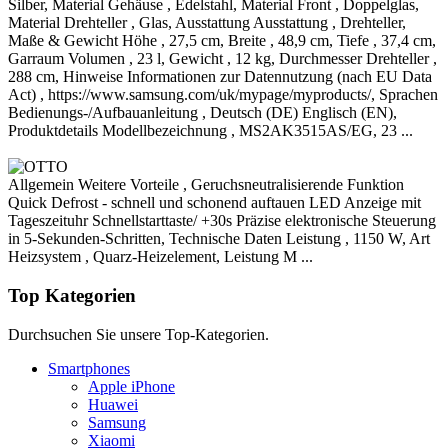
Silber, Material Gehäuse , Edelstahl, Material Front , Doppelglas,
Material Drehteller , Glas, Ausstattung Ausstattung , Drehteller,
Maße & Gewicht Höhe , 27,5 cm, Breite , 48,9 cm, Tiefe , 37,4 cm,
Garraum Volumen , 23 l, Gewicht , 12 kg, Durchmesser Drehteller ,
288 cm, Hinweise Informationen zur Datennutzung (nach EU Data
Act) , https://www.samsung.com/uk/mypage/myproducts/, Sprachen
Bedienungs-/Aufbauanleitung , Deutsch (DE) Englisch (EN),
Produktdetails Modellbezeichnung , MS2AK3515AS/EG, 23 ...
Allgemein Weitere Vorteile , Geruchsneutralisierende Funktion
Quick Defrost - schnell und schonend auftauen LED Anzeige mit
Tageszeituhr Schnellstarttaste/ +30s Präzise elektronische Steuerung
in 5-Sekunden-Schritten, Technische Daten Leistung , 1150 W, Art
Heizsystem , Quarz-Heizelement, Leistung M ...
Top Kategorien
Durchsuchen Sie unsere Top-Kategorien.
Smartphones
Apple iPhone
Huawei
Samsung
Xiaomi