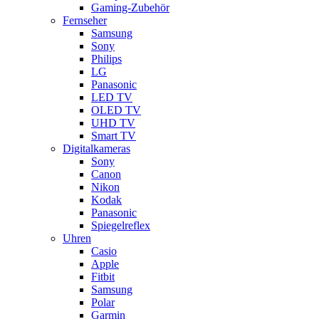
Gaming-Zubehör
Fernseher
Samsung
Sony
Philips
LG
Panasonic
LED TV
OLED TV
UHD TV
Smart TV
Digitalkameras
Sony
Canon
Nikon
Kodak
Panasonic
Spiegelreflex
Uhren
Casio
Apple
Fitbit
Samsung
Polar
Garmin