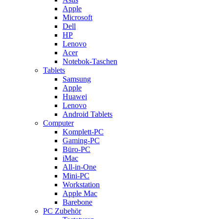
Apple
Microsoft
Dell
HP
Lenovo
Acer
Notebok-Taschen
Tablets
Samsung
Apple
Huawei
Lenovo
Android Tablets
Computer
Komplett-PC
Gaming-PC
Büro-PC
iMac
All-in-One
Mini-PC
Workstation
Apple Mac
Barebone
PC Zubehör