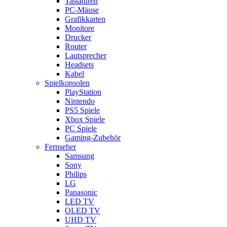
Tastaturen
PC-Mäuse
Grafikkarten
Monitore
Drucker
Router
Lautsprecher
Headsets
Kabel
Spielkonsolen
PlayStation
Nintendo
PS5 Spiele
Xbox Spiele
PC Spiele
Gaming-Zubehör
Fernseher
Samsung
Sony
Philips
LG
Panasonic
LED TV
OLED TV
UHD TV