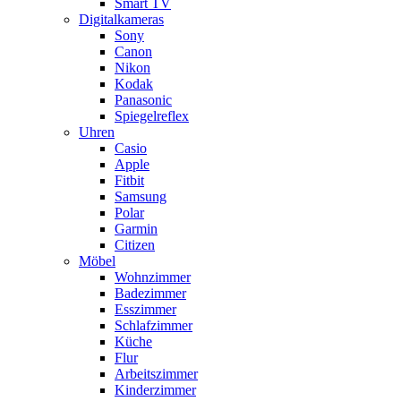
Smart TV
Digitalkameras
Sony
Canon
Nikon
Kodak
Panasonic
Spiegelreflex
Uhren
Casio
Apple
Fitbit
Samsung
Polar
Garmin
Citizen
Möbel
Wohnzimmer
Badezimmer
Esszimmer
Schlafzimmer
Küche
Flur
Arbeitszimmer
Kinderzimmer