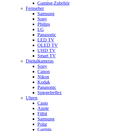
Gaming-Zubehör
Fernseher
Samsung
Sony
Philips
LG
Panasonic
LED TV
OLED TV
UHD TV
Smart TV
Digitalkameras
Sony
Canon
Nikon
Kodak
Panasonic
Spiegelreflex
Uhren
Casio
Apple
Fitbit
Samsung
Polar
Garmin