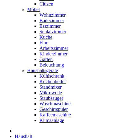
Citizen
Möbel
Wohnzimmer
Badezimmer
Esszimmer
Schlafzimmer
Küche
Flur
Arbeitszimmer
Kinderzimmer
Garten
Beleuchtung
Haushaltsgeräte
Kühlschrank
Küchenhelfer
Standmixer
Mikrowelle
Staubsauger
Waschmaschine
Geschirrspüler
Kaffeemaschine
Klimaanlage
Haushalt