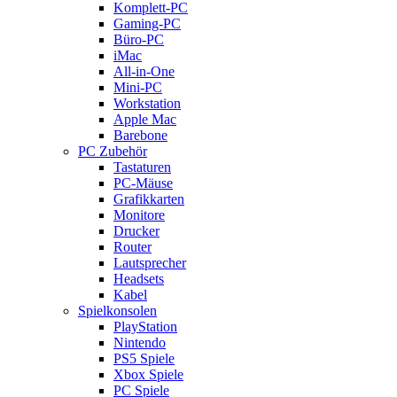
Komplett-PC
Gaming-PC
Büro-PC
iMac
All-in-One
Mini-PC
Workstation
Apple Mac
Barebone
PC Zubehör
Tastaturen
PC-Mäuse
Grafikkarten
Monitore
Drucker
Router
Lautsprecher
Headsets
Kabel
Spielkonsolen
PlayStation
Nintendo
PS5 Spiele
Xbox Spiele
PC Spiele