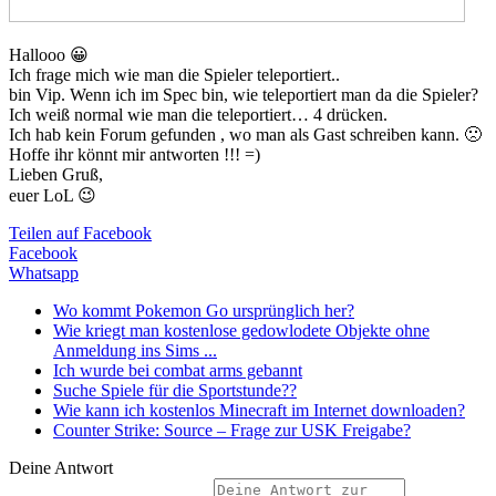
Hallooo 😀
Ich frage mich wie man die Spieler teleportiert..
bin Vip. Wenn ich im Spec bin, wie teleportiert man da die Spieler?
Ich weiß normal wie man die teleportiert… 4 drücken.
Ich hab kein Forum gefunden , wo man als Gast schreiben kann. 🙁
Hoffe ihr könnt mir antworten !!! =)
Lieben Gruß,
euer LoL 😉
Teilen auf Facebook
Facebook
Whatsapp
Wo kommt Pokemon Go ursprünglich her?
Wie kriegt man kostenlose gedowlodete Objekte ohne
Anmeldung ins Sims ...
Ich wurde bei combat arms gebannt
Suche Spiele für die Sportstunde??
Wie kann ich kostenlos Minecraft im Internet downloaden?
Counter Strike: Source – Frage zur USK Freigabe?
Deine Antwort