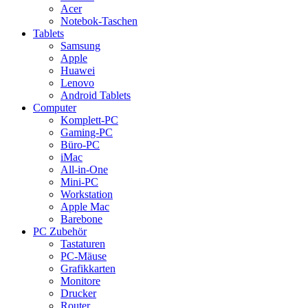
Acer
Notebok-Taschen
Tablets
Samsung
Apple
Huawei
Lenovo
Android Tablets
Computer
Komplett-PC
Gaming-PC
Büro-PC
iMac
All-in-One
Mini-PC
Workstation
Apple Mac
Barebone
PC Zubehör
Tastaturen
PC-Mäuse
Grafikkarten
Monitore
Drucker
Router