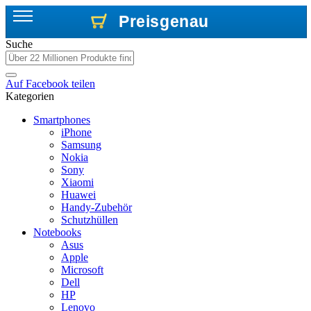
Preisgenau
Preisgenau
Preisgenau
Suche
Auf
Facebook
teilen
Kategorien
Smartphones
iPhone
Samsung
Nokia
Sony
Xiaomi
Huawei
Handy-Zubehör
Schutzhüllen
Notebooks
Asus
Apple
Microsoft
Dell
HP
Lenovo