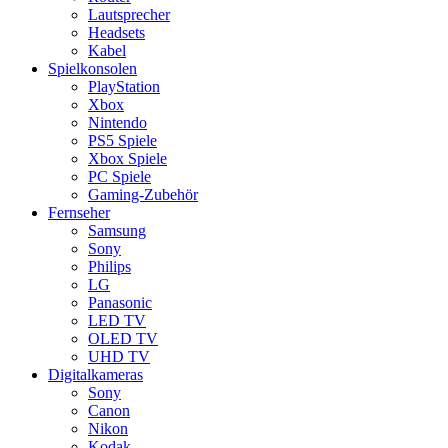
Lautsprecher
Headsets
Kabel
Spielkonsolen
PlayStation
Xbox
Nintendo
PS5 Spiele
Xbox Spiele
PC Spiele
Gaming-Zubehör
Fernseher
Samsung
Sony
Philips
LG
Panasonic
LED TV
OLED TV
UHD TV
Digitalkameras
Sony
Canon
Nikon
Kodak